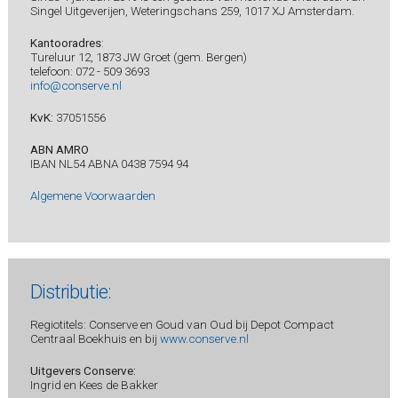
Singel Uitgeverijen, Weteringschans 259, 1017 XJ Amsterdam.
Kantooradres
:
Tureluur 12, 1873 JW Groet (gem. Bergen)
telefoon: 072 - 509 3693
info@conserve.nl
KvK:
37051556
ABN AMRO
IBAN NL54 ABNA 0438 7594 94
Algemene Voorwaarden
Distributie:
Regiotitels: Conserve en Goud van Oud bij Depot Compact
Centraal Boekhuis en bij
www.conserve.nl
Uitgevers Conserve:
Ingrid en Kees de Bakker