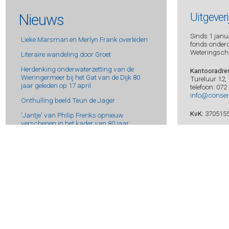
Beek, Martyn van -
De jacht van de Wolf
Nieuws
Uitgever
Beijnum, Kees van -
Hier komt de zon
Benali, Abdelkader -
De opdracht van de Moor
Sinds 1 janua
Lieke Marsman en Merlyn Frank overleden
Bengtsdotter, Lina -
Sanna Pienni 1 - De raaf
fonds onderde
Weteringsch
Bengtsdotter, Lina -
Charlie Lager 3 – De man die een
Literaire wandeling door Groet
vreemde was
Herdenking onderwaterzetting van de
Kantooradre
Bengtsdotter, Lina -
Spelen met vuur
Wieringermeer bij het Gat van de Dijk 80
Tureluur 12,
jaar geleden op 17 april
Bennett, S.J. -
Hare Majesteit de Queen onderzoekt 1 - De
telefoon: 072
moord op Windsor Castle
info@conser
Onthulling beeld Teun de Jager
Benzakour, Mohammed -
De reus uit de Rif
KvK:
370515
'Jantje' van Philip Freriks opnieuw
Berg, Michael -
De Mergellandmoorden 2 - Vergelding
verschenen in het kader van 80 jaar
Berg, Michael -
De vermissing
Bevrijding
ABN AMRO
IBAN NL54 A
Bergeys, Roland -
Blindelings
Bergvelt, Joyce -
Commandeur van de Kaap
Algemene V
Berk, Marjan -
Hofdames
Berkleef, Bernice -
Bloedsteen
Berkleef, Bernice -
Vinex
Berry, Steve -
Cotton Malone 14 - Het Maltadocument
Bervoets, Hanna -
Leer me alles wat je weet
Bervoets, Hanna -
Geld verdienen