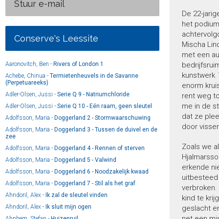
Stuur e-mail
De 22-jari
het podium 
achtervolgd
Conserve's Leessite
Mischa Lin
met een au
Aaronovitch, Ben -
Rivers of London 1
bedrijfsrui
kunstwerk
Achebe, Chinua -
Termietenheuvels in de Savanne
(Perpetuareeks)
enorm kruis
Adler-Olsen, Jussi -
Serie Q 9 - Natriumchloride
rent weg to
me in de st
Adler-Olsen, Jussi -
Serie Q 10 - Eén raam, geen sleutel
dat ze ple
Adolfsson, Maria -
Doggerland 2 - Stormwaarschuwing
door visser
Adolfsson, Maria -
Doggerland 3 - Tussen de duivel en de
zee
Zoals we a
Adolfsson, Maria -
Doggerland 4 - Rennen of sterven
Hjalmarsso
Adolfsson, Maria -
Doggerland 5 - Valwind
erkende ni
Adolfsson, Maria -
Doggerland 6 - Noodzakelijk kwaad
uitbesteed 
Adolfsson, Maria -
Doggerland 7 - Stil als het graf
verbroken.
Ahndoril, Alex -
Ik zal de sleutel vinden
kind te kri
Ahndoril, Alex -
Ik sluit mijn ogen
geslacht e
net een mi
Ahnhem, Stefan -
Huizenruil