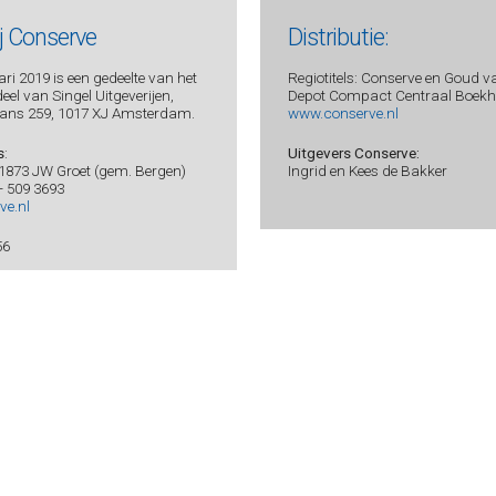
ij Conserve
Distributie:
ri 2019 is een gedeelte van het
Regiotitels: Conserve en Goud v
el van Singel Uitgeverijen,
Depot Compact Centraal Boekhu
ans 259, 1017 XJ Amsterdam.
www.conserve.nl
s
:
Uitgevers Conserve:
 1873 JW Groet (gem. Bergen)
Ingrid en Kees de Bakker
 - 509 3693
ve.nl
56
BNA 0438 7594 94
oorwaarden