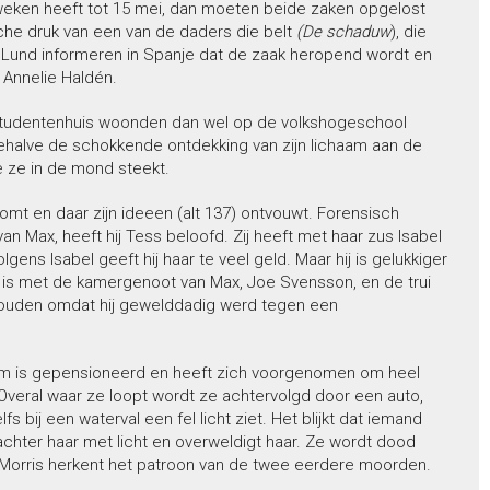
 weken heeft tot 15 mei, dan moeten beide zaken opgelost
ische druk van een van de daders die belt
(De schaduw
), die
 Lund informeren in Spanje dat de zaak heropend wordt en
Annelie Haldén.
 studentenhuis woonden dan wel op de volkshogeschool
behalve de schokkende ontdekking van zijn lichaam aan de
 ze in de mond steekt.
omt en daar zijn ideeen (alt 137) ontvouwt. Forensisch
 Max, heeft hij Tess beloofd. Zij heeft met haar zus Isabel
ns Isabel geeft hij haar te veel geld. Maar hij is gelukkiger
h is met de kamergenoot van Max, Joe Svensson, en de trui
ouden omdat hij gewelddadig werd tegen een
lm is gepensioneerd en heeft zich voorgenomen om heel
Overal waar ze loopt wordt ze achtervolgd door een auto,
 bij een waterval een fel licht ziet. Het blijkt dat iemand
 achter haar met licht en overweldigt haar. Ze wordt dood
n Morris herkent het patroon van de twee eerdere moorden.