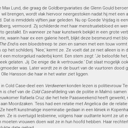
ge Max Lund, die graag de Goldbergvariaties die Glenn Gould ber
wil brengen, wordt vlak hiervoor neergestoken nadat hij met een a
. Dat is inmiddels vijftien jaar geleden. Nu op Goede Vrijdag is ee
dberg, vermoord. Zij schilderde met haar menstruatiebloed en we
to gestalkt. En wanneer ze haar kunstwerk bekijkt in een grote v
mte, waarin haar ex een galerie heeft, blijkt deze besmeurd met bl
The End
is een bloedstreep te zien en samen met een touw vormt
 op het schilderij. ‘Nee,’ kermt ze. Ze voelt dat ze niet alleen is in
t een motorgeluid naderbij komt. Een stem zegt: ‘Je beloofde het,
eek gelaten. Jij. De enige die ik vertrouwde.’ Dat slaat mogelijk ook
egmoeder was. Later wordt ze in de buurt van de vuurtoren dood
 Olle Hansson die haar in het water ziet liggen.
l in Cold Case-deel een
Verdwenen
konden lezen is politievrouw Te
n is chef van de
Cold Case-
afdeling van de politie in Malmö samen
euwkomer Rafaela Cruz die het hele Paasweekend heeft gewerkt, 
aan Moordzaken. Tess had een relatie met Angelica die de relatie
 Ze heeft kunstmatige inseminatie gedaan in een kliniek in Kopen
jgen. Ze is overtuigd lesbienne, volgens haar oudtante komt ze uit e
n moeten vrouwen doen wat ze in hun hoofd hebben. Haar rechterha
slukte date gehad.