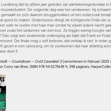
Lundberg dat hij vijftien jaar geleden zijn aantekeningenboekje in 
muziekstudent. De volgende dag was het verdwenen. Hij schaamt zic
 gemaakt en zich daarom teruggetrokken uit het onderzoek terwijl
t goed te maken. Ondertussen dreigt de echtgenote Frida van ou
meer safe te voelen met haar man omdat hij vrijwel iedere nacht g
oen zoals het uitdunnen van een bos. Ze krijgen weinig hoogte van
n? Dan volgt een zinderende ontknoping als blijkt dat Frank en Fri
ermoord. Die finale mag u zelf beleven, dat verklap ik niet. In ieder 
t gezet in een oplossing, om te voorkomen dat haar afdeling word
ase deel 3.
stedt – Countdown – Cold Casedeel 2
(verschenen in februari 2020 o
 Corry van Bree, ISBN 978 94 0270649 9, 398 pagina’s, HarperCollins