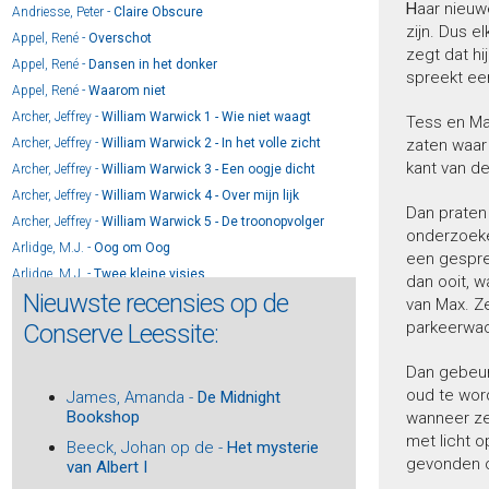
H
aar nieuw
Andriesse, Peter -
Claire Obscure
zijn. Dus e
Appel, René -
Overschot
zegt dat h
Appel, René -
Dansen in het donker
spreekt ee
Appel, René -
Waarom niet
Archer, Jeffrey -
William Warwick 1 - Wie niet waagt
Tess en Ma
Archer, Jeffrey -
William Warwick 2 - In het volle zicht
zaten waar
kant van d
Archer, Jeffrey -
William Warwick 3 - Een oogje dicht
Archer, Jeffrey -
William Warwick 4 - Over mijn lijk
Dan prate
Archer, Jeffrey -
William Warwick 5 - De troonopvolger
onderzoeker
Arlidge, M.J. -
Oog om Oog
een gesprek
Arlidge, M.J. -
Twee kleine visjes
dan ooit, 
Nieuwste recensies op de
Arlidge, M.J. -
Helen Grace 13 - Door het vuur
van Max. Z
parkeerwac
Arlidge, M.J. -
Helen Grace 12 - Leef je nog?
Conserve Leessite:
Arlidge, M.J. -
Helen Grace 11 - Kom eens gauw
Dan gebeur
Arlidge, M.J. -
Helen Grace 10 – Niemand zeggen
oud te wor
James, Amanda -
De Midnight
Arlidge, M.J. -
Helen Grace 14 - Uit de as
Bookshop
wanneer ze 
Arns, Frouke -
Vonkie
met licht o
Beeck, Johan op de -
Het mysterie
Arns, Frouke -
Rode zomer
gevonden on
van Albert I
Asscher, Maarten -
De schaduw van een vriend