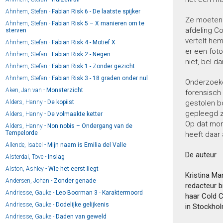
Ahnhem, Stefan -
Fabian Risk 6 - De laatste spijker
Ze moeten 
Ahnhem, Stefan -
Fabian Risk 5 – X manieren om te
afdeling Co
sterven
vertelt he
Ahnhem, Stefan -
Fabian Risk 4 - Motief X
er een foto
Ahnhem, Stefan -
Fabian Risk 2 - Negen
niet, bel 
Ahnhem, Stefan -
Fabian Risk 1 - Zonder gezicht
Ahnhem, Stefan -
Fabian Risk 3 - 18 graden onder nul
Onderzoeke
Aken, Jan van -
Monsterzicht
forensisch 
Alders, Hanny -
De kopiist
gestolen b
gepleegd zi
Alders, Hanny -
De volmaakte ketter
Op dat mom
Alders, Hanny -
Non nobis – Ondergang van de
Tempelorde
heeft daar
Allende, Isabel -
Mijn naam is Emilia del Valle
De auteur
Alsterdal, Tove -
Inslag
Alston, Ashley -
Wie het eerst liegt
Kristina Ma
Andersen, Johan -
Zonder genade
redacteur b
Andriesse, Gauke -
Leo Boorman 3 - Karaktermoord
haar Cold C
Andriesse, Gauke -
Dodelijke gelijkenis
in Stockhol
Andriesse, Gauke -
Daden van geweld