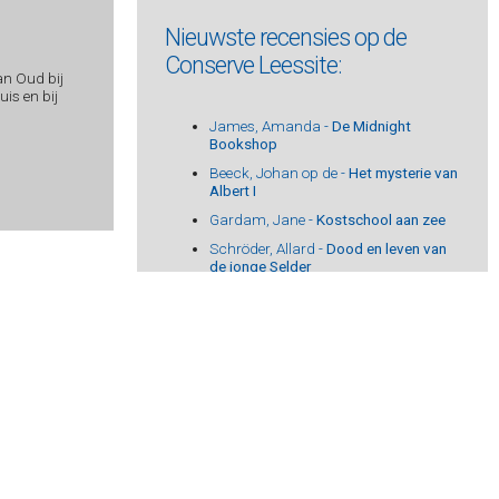
Nieuwste recensies op de
Conserve Leessite:
an Oud bij
is en bij
James, Amanda -
De Midnight
Bookshop
Beeck, Johan op de -
Het mysterie van
Albert I
Gardam, Jane -
Kostschool aan zee
Schröder, Allard -
Dood en leven van
de jonge Selder
Slaughter, Karin -
Stille geheimen
Indriðason, Arnaldur -
Konrád 7 -
Duistere nachten
Filipowicz, Kornel -
Memoir van een
antiheld
Nicolson, Juliet -
Een huis vol dochters
Waard, Lucas de -
Nachtbezorger