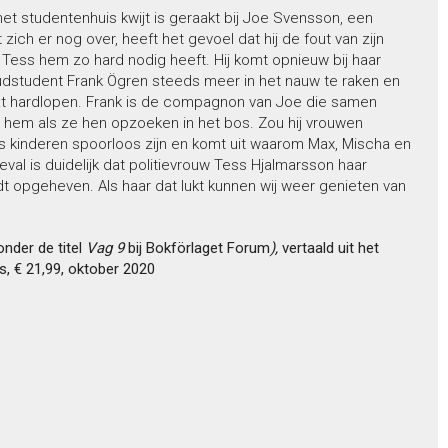
het studentenhuis kwijt is geraakt bij Joe Svensson, een
h er nog over, heeft het gevoel dat hij de fout van zijn
 Tess hem zo hard nodig heeft. Hij komt opnieuw bij haar
dstudent Frank Ögren steeds meer in het nauw te raken en
aat hardlopen. Frank is de compagnon van Joe die samen
 hem als ze hen opzoeken in het bos. Zou hij vrouwen
da’s kinderen spoorloos zijn en komt uit waarom Max, Mischa en
geval is duidelijk dat politievrouw Tess Hjalmarsson haar
t opgeheven. Als haar dat lukt kunnen wij weer genieten van
nder de titel
Vag 9
bij Bokförlaget Forum
),
vertaald uit het
, € 21,99, oktober 2020