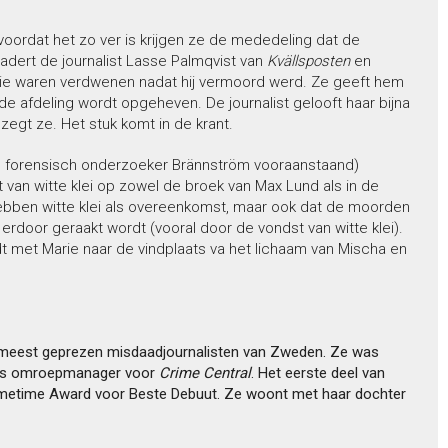
ordat het zo ver is krijgen ze de mededeling dat de
adert de journalist Lasse Palmqvist van
Kvällsposten
en
die waren verdwenen nadat hij vermoord werd. Ze geeft hem
de afdeling wordt opgeheven. De journalist gelooft haar bijna
egt ze. Het stuk komt in de krant.
n forensisch onderzoeker Brännström vooraanstaand)
van witte klei op zowel de broek van Max Lund als in de
hebben witte klei als overeenkomst, maar ook dat de moorden
 erdoor geraakt wordt (vooral door de vondst van witte klei).
 met Marie naar de vindplaats va het lichaam van Mischa en
e meest geprezen misdaadjournalisten van Zweden. Ze was
als omroepmanager voor
Crime Central
. Het eerste deel van
metime Award voor Beste Debuut. Ze woont met haar dochter