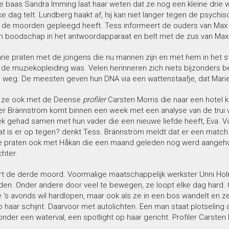
e baas Sandra Imming laat haar weten dat ze nog een kleine drie
lke dag telt. Lundberg haakt af, hij kan niet langer tegen de psych
ij de moorden gepleegd heeft. Tess informeert de ouders van Max
n boodschap in het antwoordapparaat en belt met de zus van Max 
rie praten met de jongens die nu mannen zijn en met hem in het
 de muziekopleiding was. Velen herinneren zich niets bijzonders 
e weg. De meesten geven hun DNA via een wattenstaafje, dat Marie
n ze ook met de Deense
profiler
Carsten Morris die naar een hotel k
 Brännström komt binnen een week met een analyse van de trui van
 gehad samen met hun vader die een nieuwe liefde heeft, Eva. Volge
wat is er op tegen? denkt Tess. Brännström meldt dat er een matc
e praten ook met Håkan die een maand geleden nog werd aangeh
hter.
t de derde moord. Voormalige maatschappelijk werkster Unni Ho
den. Onder andere door veel te bewegen, ze loopt elke dag hard. 
‘s avonds wil hardlopen, maar ook als ze in een bos wandelt en zelfs
p haar schijnt. Daarvoor met autolichten. Een man staat plotseling
der een waterval, een spotlight op haar gericht. Profiler Carste