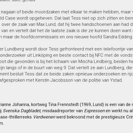
nagaan of beide moordzaken met elkaar te maken hebben, maar vo
ld Case wordt opgeheven. Dat laat Tess niet op zich zitten en ben
m over de zaak van Max Lund, dat hij twee handschoenen aan had 
 van en vertelt dat het de laatste zaak is die ze kunnen doen want 
dan maar de hoofdcommissaris en ons nieuwe hoofd Sandra Edding z
r Lundberg wordt door Tess gefronteerd met een telefoontje va
onderzoeker uit Linköping en beste contact bij NFC met de vondst 
oot die gevonden is bij het lichaam van Mischa Lindberg, beiden 
jn langs of in de buurt van weg 9. Dat vertelt ze aan Lundberg, die
ent besluit Tess dat ze beide zaken opnieuw onderzoeken en rijdt
 afgesproken met Kerstin Jacobsson van de politie van Ystad.
rianne Johanna, kortweg Tina Frennstedt (1969, Lund) is een van d
ij
Svenska Dagbladet
, misdaadreporter van
Expressen
en werkt nu 
ase-thrillerreeks
Verdwenen
werd bekroond met de prestigieuze Cri
m.