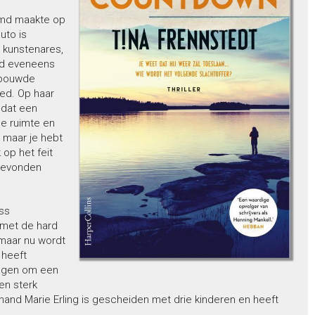
oemd maakte op
uto is
n kunstenares,
rd eveneens
erbouwde
oed. Op haar
 dat een
 de ruimte en
 maar je hebt
 op het feit
 gevonden
ss
 met de hard
maar nu wordt
 heeft
hagen om een
en sterk
nd Marie Erling is gescheiden met drie kinderen en heeft