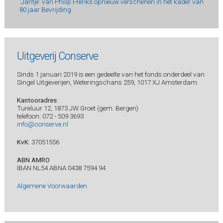
'Jantje' van Philip Freriks opnieuw verschenen in het kader van
80 jaar Bevrijding
Uitgeverij Conserve
Sinds 1 januari 2019 is een gedeelte van het fonds onderdeel van
Singel Uitgeverijen, Weteringschans 259, 1017 XJ Amsterdam.
Kantooradres
:
Tureluur 12, 1873 JW Groet (gem. Bergen)
telefoon: 072 - 509 3693
info@conserve.nl
KvK:
37051556
ABN AMRO
IBAN NL54 ABNA 0438 7594 94
Algemene Voorwaarden