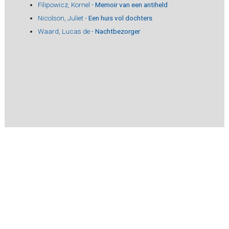
Filipowicz, Kornel -
Memoir van een antiheld
Nicolson, Juliet -
Een huis vol dochters
Waard, Lucas de -
Nachtbezorger