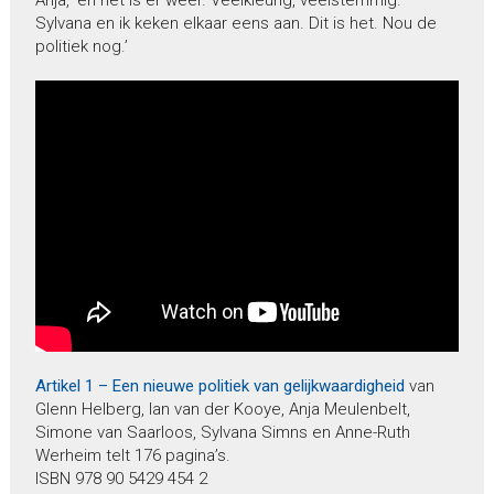
Anja, ‘en het is er weer. Veelkleurig, veelstemmig.
Sylvana en ik keken elkaar eens aan. Dit is het. Nou de
politiek nog.’
Artikel 1 – Een nieuwe politiek van gelijkwaardigheid
van
Glenn Helberg, Ian van der Kooye, Anja Meulenbelt,
Simone van Saarloos, Sylvana Simns en Anne-Ruth
Werheim telt 176 pagina’s.
ISBN 978 90 5429 454 2