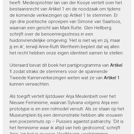
heeft. Medeoprichter Ian van der Kooye vertelt over het
bestaansrecht van Artikel 1 en de noodzaak om tijdens
de komende verkiezingen op Artikel 1 te stemmen. Er
zijn drie poëtische oproepen van Simone van Saarloos,
waarvan een gericht aan Mark Rutte. Glen Hellberg
schrijft over de benoemingsstress in een
huidonvriendelijke omgeving: ‘Het is niet wij en zij, maar
jij en ik’, terwijl Anne-Ruth Wertheim bepleit dat wij allen
het recht hebben onze eigen identiteit samen te stellen.
Uiteraard bevat dit boek het partijprogramma van
Artikel
1
zodat straks de stemmers voor de spannende
Tweede Kamerverkiezingen weten wat ze van
Artikel 1
kunnen verwachten.
Als toegift vertelt lijstduwer Anja Meulenbelt over het
Nieuwe Feminisme, waarvan Sylvana volgens Anja een
prototype is en een rolmodel vervult. Als ze staan op het
Museumplein bij een demonstratie hebben alle vrouwen
een poezenmuts op – Pussies againtst patriarchy. ‘Dit is
het feminisme waar ik altijd van heb gedroomd,’ schrijft