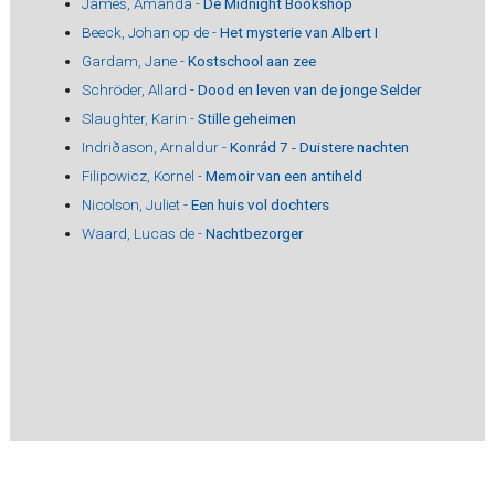
James, Amanda -
De Midnight Bookshop
Beeck, Johan op de -
Het mysterie van Albert I
Gardam, Jane -
Kostschool aan zee
Schröder, Allard -
Dood en leven van de jonge Selder
Slaughter, Karin -
Stille geheimen
Indriðason, Arnaldur -
Konrád 7 - Duistere nachten
Filipowicz, Kornel -
Memoir van een antiheld
Nicolson, Juliet -
Een huis vol dochters
Waard, Lucas de -
Nachtbezorger