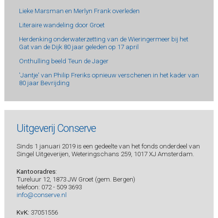
Lieke Marsman en Merlyn Frank overleden
Literaire wandeling door Groet
Herdenking onderwaterzetting van de Wieringermeer bij het
Gat van de Dijk 80 jaar geleden op 17 april
Onthulling beeld Teun de Jager
'Jantje' van Philip Freriks opnieuw verschenen in het kader van
80 jaar Bevrijding
Uitgeverij Conserve
Sinds 1 januari 2019 is een gedeelte van het fonds onderdeel van
Singel Uitgeverijen, Weteringschans 259, 1017 XJ Amsterdam.
Kantooradres
:
Tureluur 12, 1873 JW Groet (gem. Bergen)
telefoon: 072 - 509 3693
info@conserve.nl
KvK:
37051556