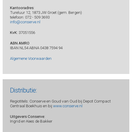
Kantooradres
:
Tureluur 12, 1873 JW Groet (gem. Bergen)
telefoon: 072 - 509 3693
info@conserve.nl
KvK:
37051556
ABN AMRO
IBAN NL54 ABNA 0438 7594 94
Algemene Voorwaarden
Distributie:
Regiotitels: Conserve en Goud van Oud bij Depot Compact
Centraal Boekhuis en bij
www.conserve.nl
Uitgevers Conserve:
Ingrid en Kees de Bakker