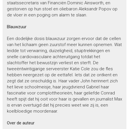
staatssecretaris van Financiën Dominic Ainsworth, en
gestorven op hun stoel en oliebaron Aleksandr Popov op
de vloer in een poging om alarm te slaan.
Blauwzuur
Een dodelijke dosis blauwzuur zorgen ervoor dat de cellen
van het lichaam geen zuurstof meer kunnen opnemen. Wat
leidde tot verwarring, duizeligheid, stuiptrekkingen en
snelle cardiovasculaire achteruitgang totdat het
slachtoffer het bewustzijn verliest en sterft. De
tweeëntwintigjarige serveerster Katie Cole zou de fles
hebben neergezet op de eettafel. Iets dat ze ontkent en
zegt dat ze onschuldig is. Haar vader John herinnert zich
het lieve schoolmeisje, haar jeugdvriend Gabriel haar
fascinatie voor complottheorieën, haar geliefde Conrad
heeft spijt dat hij ooit voor haar is gevallen en journalist Max
is ervan overtuigd dat hij precies weet wie zij is, een
koelbloedige moordenaar.
Over de auteur