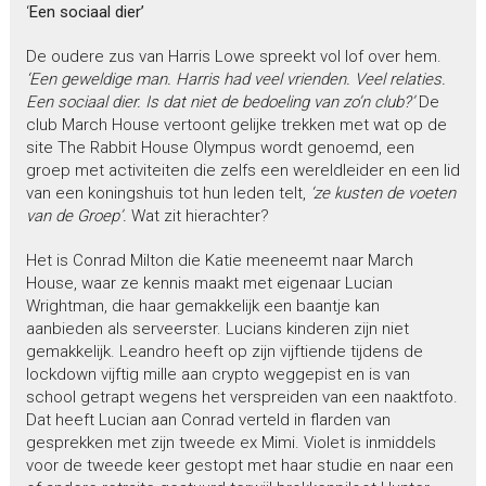
‘
Een sociaal dier’
De oudere zus van Harris Lowe spreekt vol lof over hem.
‘Een geweldige
man. Harris had veel vrienden. Veel relaties.
Een sociaal dier. Is dat niet de
bedoeling van zo’n club?’
De
club March House vertoont gelijke trekken met wat op de
site The Rabbit House Olympus wordt genoemd, een
groep met activiteiten die zelfs een wereldleider en een lid
van een koningshuis tot hun leden telt,
‘ze kusten de voeten
van de Groep’.
Wat zit hierachter?
Het is Conrad Milton die Katie meeneemt naar March
House, waar ze kennis maakt met eigenaar Lucian
Wrightman, die haar gemakkelijk een baantje kan
aanbieden als serveerster. Lucians kinderen zijn niet
gemakkelijk. Leandro heeft op zijn vijftiende tijdens de
lockdown vijftig mille aan crypto weggepist en is van
school getrapt wegens het verspreiden van een naaktfoto.
Dat heeft Lucian aan Conrad verteld in flarden van
gesprekken met zijn tweede ex Mimi. Violet is inmiddels
voor de tweede keer gestopt met haar studie en naar een