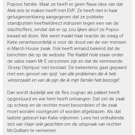
Popovs familie. Maar ze heeft er geen flauw idee van dat
Alek iets te maken heeft met EVP. Ze heeft niet in haar
getuigenverklaring aangegeven dat ze politieke
standpunten heeftwildirect indruisen tegen een van de
slachtoffers, omdat dat er op zou lijken alsof ze Popov
kwaad wil doen. Wie weet maakt haar reactie de vraag of
Katie verantwoordelijk is voor de dood van de vier mensen
in March House zwak. Ook heeft iemand bekend dat de
berichten die op de website
The Rabbit
Hole
staan onder
de valse naam Mr E verzonnen zijn en dat de vermeende
‘Groep Olympus’ niet bestaat. De bekentenis gaat gepaard
met een gevoel van spijt
‘van alle problemen die ik heb
veroorzaakt en van de pijn die ik mijn familie heb bezorgd’.
Dan wordt duidelijk wie de fles cognac als pakket heeft
opgestuurd en wie hem heeft ontvangen. Dat zet de zaak
op scherp en de rechter moet beoordelen of de zaak
moet worden voortgezet of worden afgeblazen. Als dat
laatste gebeurt kan Katie vrijkomen. Lees het onthullende
slot van
Haar vele gezichten
om de uitspraak van rechter
McQuilliam te vernemen.