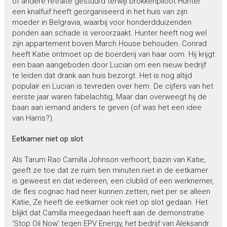
of andere retraite gestuurd terwijl brokkenpiloot Hunter
een knalfuif heeft georganiseerd in het huis van zijn
moeder in Belgravia, waarbij voor honderdduizenden
ponden aan schade is veroorzaakt. Hunter heeft nog wel
zijn appartement boven March House behouden. Conrad
heeft Katie ontmoet op de boerderij van haar oom. Hij krijgt
een baan aangeboden door Lucian om een nieuw bedrijf
te leiden dat drank aan huis bezorgt. Het is nog altijd
populair en Lucian is tevreden over hem. De cijfers van het
eerste jaar waren fabelachtig, Maar dan overweegt hij de
baan aan iemand anders te geven (of was het een idee
van Harris?).
Eetkamer niet op slot
Als Tarum Rao Camilla Johnson verhoort, bazin van Katie,
geeft ze toe dat ze ruim tien minuten niet in de eetkamer
is geweest en dat iedereen, een clublid of een werknemer,
de fles cognac had neer kunnen zetten, niet per se alleen
Katie, Ze heeft de eetkamer ook niet op slot gedaan. Het
blijkt dat Camilla meegedaan heeft aan de demonstratie
‘Stop Oil Now’ tegen EPV Energy, het bedrijf van Aleksandr