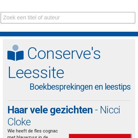
Conserve's
Leessite
Boekbesprekingen en leestips
Haar vele gezichten
- Nicci
Cloke
Wie heeft de fles cognac
met blauwzuur in de