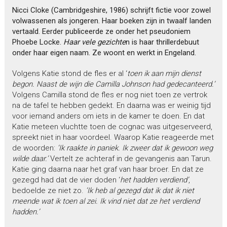
Nicci Cloke (Cambridgeshire, 1986)
schrijft fictie voor zowel
volwassenen als jongeren. Haar boeken zijn in twaalf landen
vertaald. Eerder publiceerde ze onder het pseudoniem
Phoebe Locke.
Haar vele
gezichte
n is haar thrillerdebuut
onder haar eigen naam. Ze woont en werkt in Engeland.
Volgens Katie stond de fles er al ‘
toen ik aan mijn dienst
begon. Naast de
wijn die Camilla Johnson had gedecanteerd.’
Volgens Camilla stond de fles er nog niet toen ze vertrok
na de tafel te hebben gedekt. En daarna was er weinig tijd
voor iemand anders om iets in de kamer te doen. En dat
Katie meteen vluchtte toen de cognac was uitgeserveerd,
spreekt niet in haar voordeel. Waarop Katie reageerde met
de woorden:
‘Ik raakte in paniek. Ik
zweer dat ik gewoon weg
wilde daar.’
Vertelt ze achteraf in de gevangenis aan Tarun.
Katie ging daarna naar het graf van haar broer. En dat ze
gezegd had dat de vier doden ‘
het hadden verdiend’
,
bedoelde ze niet zo.
‘Ik heb al gezegd dat ik dat ik niet
meende wat ik toen al zei. Ik vind niet dat ze het verdiend
hadden.’