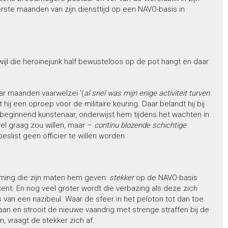
erste maanden van zijn diensttijd op een NAVO-basis in
l die heroïnejunk half bewusteloos op de pot hangt en daar
aar maanden vaarwelzei ‘(
al snel was mijn enige activiteit turven
jgt hij een oproep voor de militaire keuring. Daar belandt hij bij
n beginnend kunstenaar, onderwijst hem tijdens het wachten in
el graag zou willen, maar –
continu blozende schichtige
beslist geen officier te willen worden.
naming die zijn maten hem geven:
stekker
op de NAVO-basis
ent. En nog veel groter wordt die verbazing als deze zich
 van een nazibeul. Waar de sfeer in het peloton tot dan toe
an en strooit de nieuwe vaandrig met strenge straffen bij de
, vraagt de stekker zich af.