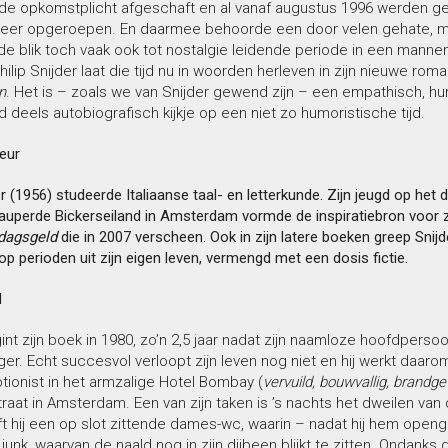
de opkomstplicht afgeschaft en al vanaf augustus 1996 werden g
eer opgeroepen. En daarmee behoorde een door velen gehate, 
de blik toch vaak ook tot nostalgie leidende periode in een mannen
hilip Snijder laat die tijd nu in woorden herleven in zijn nieuwe rom
n
. Het is – zoals we van Snijder gewend zijn – een empathisch, hu
d deels autobiografisch kijkje op een niet zo humoristische tijd.
eur
er (1956) studeerde Italiaanse taal- en letterkunde. Zijn jeugd op het 
pauperde Bickerseiland in Amsterdam vormde de inspiratiebron voor z
dagsgeld
die in 2007 verscheen. Ook in zijn latere boeken greep Snijd
op perioden uit zijn eigen leven, vermengd met een dosis fictie.
d
int zijn boek in 1980, zo’n 2,5 jaar nadat zijn naamloze hoofdpers
eger. Echt succesvol verloopt zijn leven nog niet en hij werkt daarom t
ionist in het armzalige Hotel Bombay (
vervuild, bouwvallig, brandgev
at in Amsterdam. Een van zijn taken is ’s nachts het dweilen van d
ft hij een op slot zittende dames-wc, waarin – nadat hij hem open
 junk, waarvan de naald nog in zijn dijbeen blijkt te zitten. Ondank