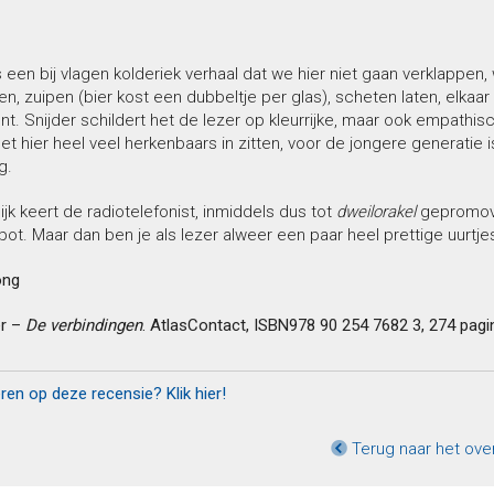
s een bij vlagen kolderiek verhaal dat we hier niet gaan verklappen, 
en, zuipen (bier kost een dubbeltje per glas), scheten laten, elkaar i
t. Snijder schildert het de lezer op kleurrijke, maar ook empathisch
et hier heel veel herkenbaars in zitten, voor de jongere generatie 
g.
lijk keert de radiotelefonist, inmiddels dus tot
dweilorakel
gepromovee
pot. Maar dan ben je als lezer alweer een paar heel prettige uurtjes
ong
er –
De verbindingen
. AtlasContact, ISBN978 90 254 7682 3, 274 pagin
eren op deze recensie? Klik hier!
Terug naar het ove