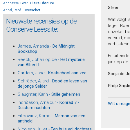
Andriesse, Peter -
Claire Obscure
Sfeer
Appel, René -
Overschot
Appel, René -
Dansen in het donker
Wat volgt i
Nieuwste recensies op de
Appel, René -
Waarom niet
leger. Boer
Conserve Leessite:
Archer, Jeffrey -
William Warwick 1 - Wie niet waagt
onzeker ben
vervuld, mo
Archer, Jeffrey -
William Warwick 2 - In het volle zicht
verbijsterin
Archer, Jeffrey -
William Warwick 3 - Een oogje dicht
James, Amanda -
De Midnight
Bookshop
Archer, Jeffrey -
William Warwick 4 - Over mijn lijk
En uiteinde
Archer, Jeffrey -
William Warwick 5 - De troonopvolger
Beeck, Johan op de -
Het mysterie
junk op de 
van Albert I
Arlidge, M.J. -
Oog om Oog
Gardam, Jane -
Kostschool aan zee
Arlidge, M.J. -
Twee kleine visjes
Sonja de J
Arlidge, M.J. -
Helen Grace 13 - Door het vuur
Schröder, Allard -
Dood en leven van
Philip Snijd
de jonge Selder
Arlidge, M.J. -
Helen Grace 12 - Leef je nog?
Arlidge, M.J. -
Helen Grace 11 - Kom eens gauw
Slaughter, Karin -
Stille geheimen
Arlidge, M.J. -
Helen Grace 10 – Niemand zeggen
Indriðason, Arnaldur -
Konrád 7 -
Wilt u reag
Duistere nachten
Arlidge, M.J. -
Helen Grace 14 - Uit de as
Arns, Frouke -
Vonkie
Filipowicz, Kornel -
Memoir van een
antiheld
Arns, Frouke -
Rode zomer
Asscher, Maarten -
De schaduw van een vriend
Nicolson, Juliet -
Een huis vol dochters