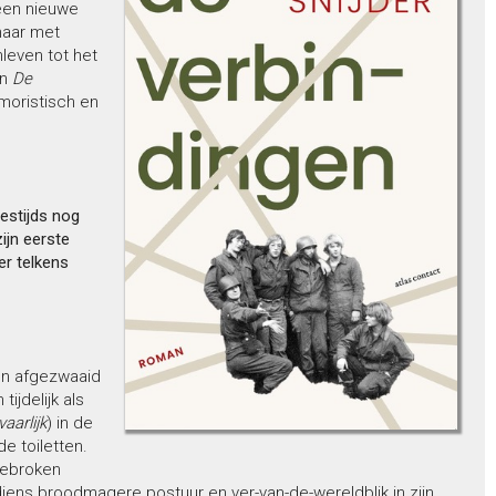
een nieuwe
maar met
leven tot het
an
De
moristisch en
destijds nog
ijn eerste
er telkens
oon afgezwaaid
ijdelijk als
aarlijk
) in de
e toiletten.
gebroken
s diens broodmagere postuur en ver-van-de-wereldblik in zijn