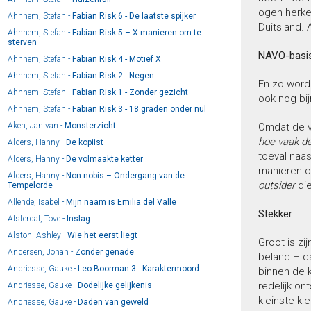
ogen herken
Ahnhem, Stefan -
Fabian Risk 6 - De laatste spijker
Duitsland. 
Ahnhem, Stefan -
Fabian Risk 5 – X manieren om te
sterven
NAVO-basi
Ahnhem, Stefan -
Fabian Risk 4 - Motief X
Ahnhem, Stefan -
Fabian Risk 2 - Negen
En zo word
Ahnhem, Stefan -
Fabian Risk 1 - Zonder gezicht
ook nog bij
Ahnhem, Stefan -
Fabian Risk 3 - 18 graden onder nul
Aken, Jan van -
Monsterzicht
Omdat de ve
hoe vaak de
Alders, Hanny -
De kopiist
toeval naas
Alders, Hanny -
De volmaakte ketter
manieren o
Alders, Hanny -
Non nobis – Ondergang van de
outsider
die
Tempelorde
Allende, Isabel -
Mijn naam is Emilia del Valle
Stekker
Alsterdal, Tove -
Inslag
Alston, Ashley -
Wie het eerst liegt
Groot is zi
Andersen, Johan -
Zonder genade
beland – da
Andriesse, Gauke -
Leo Boorman 3 - Karaktermoord
binnen de k
redelijk on
Andriesse, Gauke -
Dodelijke gelijkenis
kleinste kl
Andriesse, Gauke -
Daden van geweld