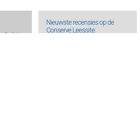
Nieuwste recensies op de
Conserve Leessite:
an Oud bij
is en bij
James, Amanda -
De Midnight
Bookshop
Beeck, Johan op de -
Het mysterie van
Albert I
Gardam, Jane -
Kostschool aan zee
Schröder, Allard -
Dood en leven van
de jonge Selder
Slaughter, Karin -
Stille geheimen
Indriðason, Arnaldur -
Konrád 7 -
Duistere nachten
Filipowicz, Kornel -
Memoir van een
antiheld
Nicolson, Juliet -
Een huis vol dochters
Waard, Lucas de -
Nachtbezorger