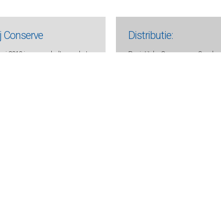
ij Conserve
Distributie:
ri 2019 is een gedeelte van het
Regiotitels: Conserve en Goud v
el van Singel Uitgeverijen,
Depot Compact Centraal Boekhu
ans 259, 1017 XJ Amsterdam.
www.conserve.nl
s
:
Uitgevers Conserve:
 1873 JW Groet (gem. Bergen)
Ingrid en Kees de Bakker
 - 509 3693
ve.nl
56
BNA 0438 7594 94
oorwaarden