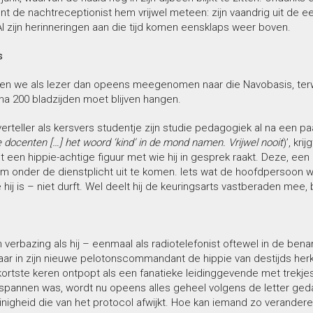
t de nachtreceptionist hem vrijwel meteen: zijn vaandrig uit de e
Al zijn herinneringen aan die tijd komen eensklaps weer boven.
s
en we als lezer dan opeens meegenomen naar die Navobasis, terwij
na 200 bladzijden moet blijven hangen.
rteller als kersvers studentje zijn studie pedagogiek al na een p
 docenten […] het woord ‘kind’ in de mond namen. Vrijwel nooit
)’, kri
t een hippie-achtige figuur met wie hij in gesprek raakt. Deze, ee
m onder de dienstplicht uit te komen. Iets wat de hoofdpersoon w
 hij is – niet durft. Wel deelt hij de keuringsarts vastberaden mee, 
jn verbazing als hij – eenmaal als radiotelefonist oftewel in de be
ar in zijn nieuwe pelotonscommandant de hippie van destijds herk
ortste keren ontpopt als een fanatieke leidinggevende met trekjes
tspannen was, wordt nu opeens alles geheel volgens de letter geda
einigheid die van het protocol afwijkt. Hoe kan iemand zo veranderen