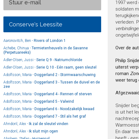
Stuur e-mail
1997 werd 
soldaten m
terugkijken
verleden. P
Conserve's Leessite
verbindinge
ongetwijfel
Aaronovitch, Ben -
Rivers of London 1
Over de aut
Achebe, Chinua -
Termietenheuvels in de Savanne
(Perpetuareeks)
Adler-Olsen, Jussi -
Serie Q 9 - Natriumchloride
Philip Snijd
uiterst ver
Adler-Olsen, Jussi -
Serie Q 10 - Eén raam, geen sleutel
roman
Zon
Adolfsson, Maria -
Doggerland 2 - Stormwaarschuwing
weer terug 
Adolfsson, Maria -
Doggerland 3 - Tussen de duivel en de
zee
Afgezwaai
Adolfsson, Maria -
Doggerland 4 - Rennen of sterven
Adolfsson, Maria -
Doggerland 5 - Valwind
Snijder beg
Adolfsson, Maria -
Doggerland 6 - Noodzakelijk kwaad
is uit het l
Adolfsson, Maria -
Doggerland 7 - Stil als het graf
nachtrecept
Ahndoril, Alex -
Ik zal de sleutel vinden
Warmoesstra
En daar tre
Ahndoril, Alex -
Ik sluit mijn ogen
heeft - een
Ahnhem, Stefan -
Huizenruil