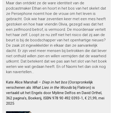
Maar dan ontdekt ze de ware identiteit van de
podcastmaker Ethan en hoort in het bos van het skelet dat
ze Persephone noemt hoe de vrouw om het leven is
gebracht. Ook wie haar zeventien keer met een mes heeft
gestoken en hoe haar vriendin Olivia, gezegd was dat het
een zelfmoord betrof, is vermoord. De moordenaar vertelt
het haar zelf. Loopt ze nu zelf niet het risico dat zij aan de
beurt is bij de boodschapper van het openhartige nieuws?
De zaak zit ingewikkelder in elkaar dan ze aanvankelijk
dacht. Er zijn veel meer mensen bij betrokken die dat liever
niet onthuld willen zien en willen vermijden dat de waarheid
uitkomt. Dat betekent dat we pas aan het slot van het boek
weten wie wat gedaan heeft. En of Naomi het dan ook nog
kan navertellen…
Kate Alice Marshall –
Diep in het bos
(Oorspronkelijk
verschenen als
What Lies in the Woods
bij Flatiron) is
vertaald uit het Engels door Mylène Delfos en David Orthel,
362 pagina’s, Boekerij, ISBN 978 90 492 0393-1, € 21,99, mei
2025