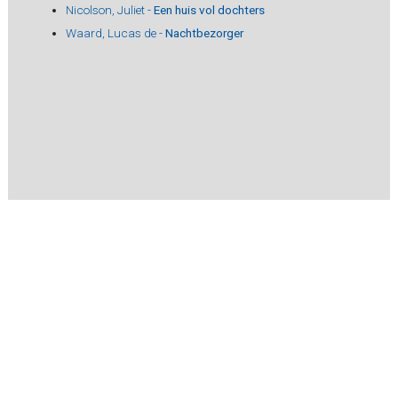
Nicolson, Juliet -
Een huis vol dochters
Waard, Lucas de -
Nachtbezorger