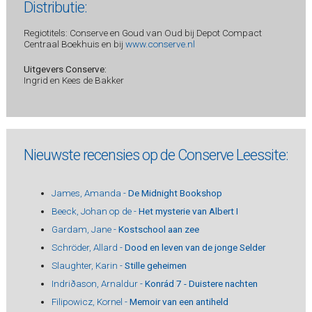
Distributie:
Regiotitels: Conserve en Goud van Oud bij Depot Compact
Centraal Boekhuis en bij
www.conserve.nl
Uitgevers Conserve:
Ingrid en Kees de Bakker
Nieuwste recensies op de Conserve Leessite:
James, Amanda -
De Midnight Bookshop
Beeck, Johan op de -
Het mysterie van Albert I
Gardam, Jane -
Kostschool aan zee
Schröder, Allard -
Dood en leven van de jonge Selder
Slaughter, Karin -
Stille geheimen
Indriðason, Arnaldur -
Konrád 7 - Duistere nachten
Filipowicz, Kornel -
Memoir van een antiheld