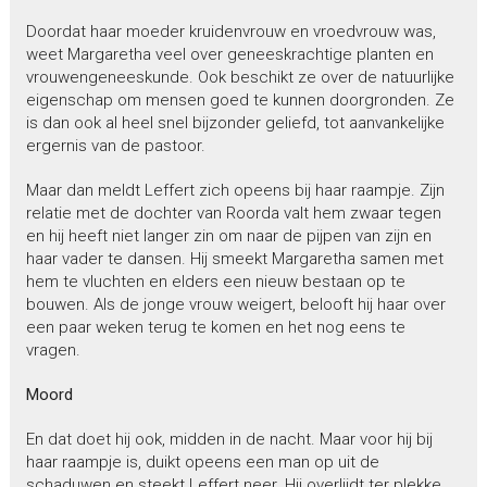
Doordat haar moeder kruidenvrouw en vroedvrouw was,
weet Margaretha veel over geneeskrachtige planten en
vrouwengeneeskunde. Ook beschikt ze over de natuurlijke
eigenschap om mensen goed te kunnen doorgronden. Ze
is dan ook al heel snel bijzonder geliefd, tot aanvankelijke
ergernis van de pastoor.
Maar dan meldt Leffert zich opeens bij haar raampje. Zijn
relatie met de dochter van Roorda valt hem zwaar tegen
en hij heeft niet langer zin om naar de pijpen van zijn en
haar vader te dansen. Hij smeekt Margaretha samen met
hem te vluchten en elders een nieuw bestaan op te
bouwen. Als de jonge vrouw weigert, belooft hij haar over
een paar weken terug te komen en het nog eens te
vragen.
Moord
En dat doet hij ook, midden in de nacht. Maar voor hij bij
haar raampje is, duikt opeens een man op uit de
schaduwen en steekt Leffert neer. Hij overlijdt ter plekke.