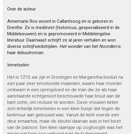
Over de auteur
Annemarie Ros woont in Callantsoog en is geboren in
Drenthe. Ze is mediëvist (historicus, gespecialiseerd in de
Middeleeuwen) en is gepromoveerd in Middelengelse
literatuur. Daarnaast schrijft ze al jaren verhalen en won
diverse schrijfwedstrijden.
Het wonder van het Noorden
is
haar debuutroman.
Inmetselen
Het is 1219, we zijn in Groningen en Margaretha besluit na
een paar zeer emotionele maanden, waarin haar moeder
omkwam in een springvloed en de man die ze als haar
aanstaande echtgenoot beschouwde haar bruut aan de
kant zette, om recluse te worden. Deze vrouwen lieten
zich letterlijk inmetselen in een klein huisje dat tegen de
kerkmuur aan gebouwd was. Vanuit de kerk voerde een
deur ernaartoe, maar de sleutel daarvan was in het bezit
van de pastoor. Een klein raampje op ooghoogte was het
enige wat haar nog verbond met de buitenwereld.