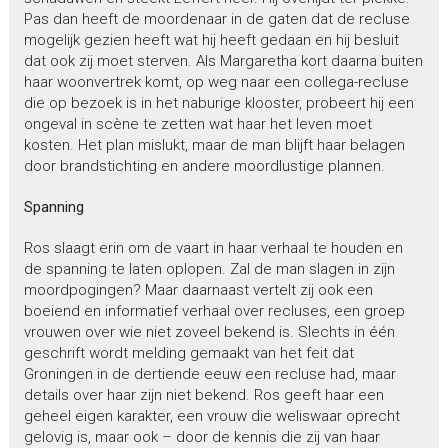
Pas dan heeft de moordenaar in de gaten dat de recluse
mogelijk gezien heeft wat hij heeft gedaan en hij besluit
dat ook zij moet sterven. Als Margaretha kort daarna buiten
haar woonvertrek komt, op weg naar een collega-recluse
die op bezoek is in het naburige klooster, probeert hij een
ongeval in scène te zetten wat haar het leven moet
kosten. Het plan mislukt, maar de man blijft haar belagen
door brandstichting en andere moordlustige plannen.
Spanning
Ros slaagt erin om de vaart in haar verhaal te houden en
de spanning te laten oplopen. Zal de man slagen in zijn
moordpogingen? Maar daarnaast vertelt zij ook een
boeiend en informatief verhaal over recluses, een groep
vrouwen over wie niet zoveel bekend is. Slechts in één
geschrift wordt melding gemaakt van het feit dat
Groningen in de dertiende eeuw een recluse had, maar
details over haar zijn niet bekend. Ros geeft haar een
geheel eigen karakter, een vrouw die weliswaar oprecht
gelovig is, maar ook – door de kennis die zij van haar