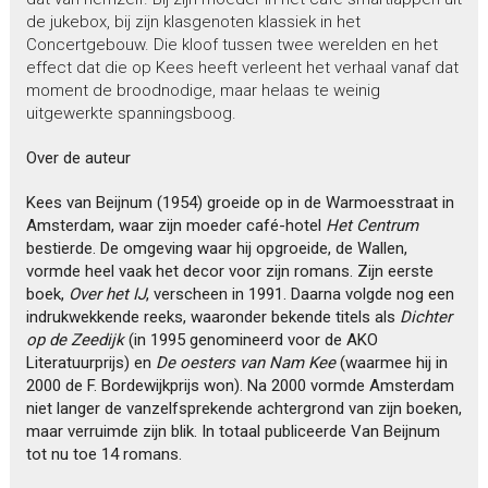
de jukebox, bij zijn klasgenoten klassiek in het
Concertgebouw. Die kloof tussen twee werelden en het
effect dat die op Kees heeft verleent het verhaal vanaf dat
moment de broodnodige, maar helaas te weinig
uitgewerkte spanningsboog.
Over de auteur
Kees van Beijnum (1954) groeide op in de Warmoesstraat in
Amsterdam, waar zijn moeder café-hotel
Het Centrum
bestierde. De omgeving waar hij opgroeide, de Wallen,
vormde heel vaak het decor voor zijn romans. Zijn eerste
boek,
Over het IJ
, verscheen in 1991. Daarna volgde nog een
indrukwekkende reeks, waaronder bekende titels als
Dichter
op de Zeedijk
(in 1995 genomineerd voor de AKO
Literatuurprijs) en
De oesters van Nam Kee
(waarmee hij in
2000 de F. Bordewijkprijs won). Na 2000 vormde Amsterdam
niet langer de vanzelfsprekende achtergrond van zijn boeken,
maar verruimde zijn blik. In totaal publiceerde Van Beijnum
tot nu toe 14 romans.