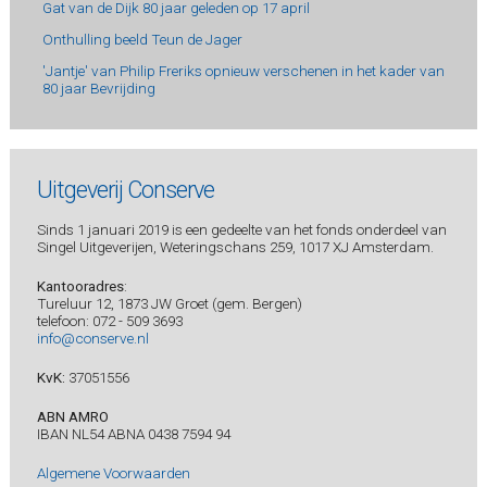
Gat van de Dijk 80 jaar geleden op 17 april
Onthulling beeld Teun de Jager
'Jantje' van Philip Freriks opnieuw verschenen in het kader van
80 jaar Bevrijding
Uitgeverij Conserve
Sinds 1 januari 2019 is een gedeelte van het fonds onderdeel van
Singel Uitgeverijen, Weteringschans 259, 1017 XJ Amsterdam.
Kantooradres
:
Tureluur 12, 1873 JW Groet (gem. Bergen)
telefoon: 072 - 509 3693
info@conserve.nl
KvK:
37051556
ABN AMRO
IBAN NL54 ABNA 0438 7594 94
Algemene Voorwaarden