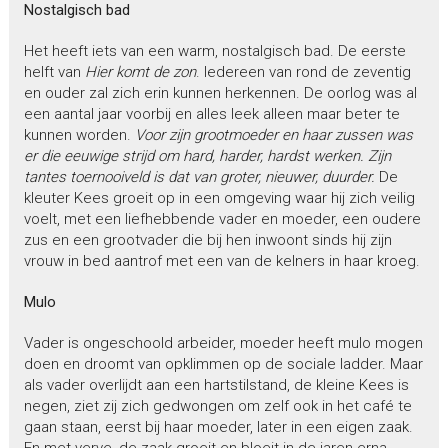
Nostalgisch bad
Het heeft iets van een warm, nostalgisch bad. De eerste
helft van
Hier komt de zon
. Iedereen van rond de zeventig
en ouder zal zich erin kunnen herkennen. De oorlog was al
een aantal jaar voorbij en alles leek alleen maar beter te
kunnen worden.
Voor zijn grootmoeder en haar zussen was
er die eeuwige strijd om hard, harder, hardst werken. Zijn
tantes toernooiveld is dat van groter, nieuwer, duurder.
De
kleuter Kees groeit op in een omgeving waar hij zich veilig
voelt, met een liefhebbende vader en moeder, een oudere
zus en een grootvader die bij hen inwoont sinds hij zijn
vrouw in bed aantrof met een van de kelners in haar kroeg.
Mulo
Vader is ongeschoold arbeider, moeder heeft mulo mogen
doen en droomt van opklimmen op de sociale ladder. Maar
als vader overlijdt aan een hartstilstand, de kleine Kees is
negen, ziet zij zich gedwongen om zelf ook in het café te
gaan staan, eerst bij haar moeder, later in een eigen zaak.
En met verve, de zaak groeit en bloeit in de jaren erna.