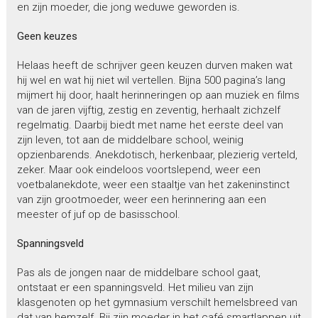
en zijn moeder, die jong weduwe geworden is.
Geen keuzes
Helaas heeft de schrijver geen keuzen durven maken wat
hij wel en wat hij niet wil vertellen. Bijna 500 pagina’s lang
mijmert hij door, haalt herinneringen op aan muziek en films
van de jaren vijftig, zestig en zeventig, herhaalt zichzelf
regelmatig. Daarbij biedt met name het eerste deel van
zijn leven, tot aan de middelbare school, weinig
opzienbarends. Anekdotisch, herkenbaar, plezierig verteld,
zeker. Maar ook eindeloos voortslepend, weer een
voetbalanekdote, weer een staaltje van het zakeninstinct
van zijn grootmoeder, weer een herinnering aan een
meester of juf op de basisschool.
Spanningsveld
Pas als de jongen naar de middelbare school gaat,
ontstaat er een spanningsveld. Het milieu van zijn
klasgenoten op het gymnasium verschilt hemelsbreed van
dat van hemzelf. Bij zijn moeder in het café smartlappen uit