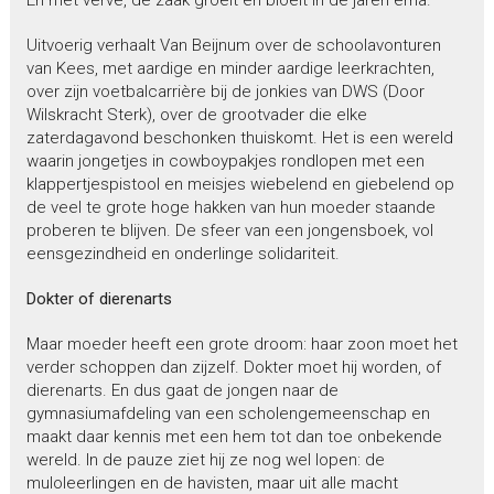
Uitvoerig verhaalt Van Beijnum over de schoolavonturen
van Kees, met aardige en minder aardige leerkrachten,
over zijn voetbalcarrière bij de jonkies van DWS (Door
Wilskracht Sterk), over de grootvader die elke
zaterdagavond beschonken thuiskomt. Het is een wereld
waarin jongetjes in cowboypakjes rondlopen met een
klappertjespistool en meisjes wiebelend en giebelend op
de veel te grote hoge hakken van hun moeder staande
proberen te blijven. De sfeer van een jongensboek, vol
eensgezindheid en onderlinge solidariteit.
Dokter of dierenarts
Maar moeder heeft een grote droom: haar zoon moet het
verder schoppen dan zijzelf. Dokter moet hij worden, of
dierenarts. En dus gaat de jongen naar de
gymnasiumafdeling van een scholengemeenschap en
maakt daar kennis met een hem tot dan toe onbekende
wereld. In de pauze ziet hij ze nog wel lopen: de
muloleerlingen en de havisten, maar uit alle macht