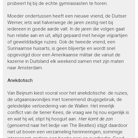
probeert hij bij de echte gymnasiasten te horen.
Moeder ondertussen heeft een nieuwe vriend, de Duitser
Werner, iets wat halverwege de jaren zestig niet bij
iedereen in goede aarde valt. In de jaren die volgen gaat
hun relatie aan en uit, altijd gepaard met hevige vrijpartijen
of gewelddadige ruzies. Ook de tweede vriend, een
Surinaamse huisarts, is geen blijvertje en wordt snel
opgevolgd door een Amerikaanse militair die vanuit de
kazerne in Duitsland elk weekend samen met zijn maten
naar Amsterdam.
Anekdotisch
Van Beijnum kiest vooral voor het anekdotische: de ruzies,
de uitgaansavondjes met toenemend drugsgebruik, de
geleidelijke verloedering van de Wallen. Het innerlijk
conflict van de tiener Kees, de vraag wie hij nou eigenlijk is
en wat hij wil, stipt hij hooguit aan.
Hier komt de zon
(genoemd naar het liedje van The Beatles) stijgt daardoor
niet uit boven een verzameling herinneringen, sommige