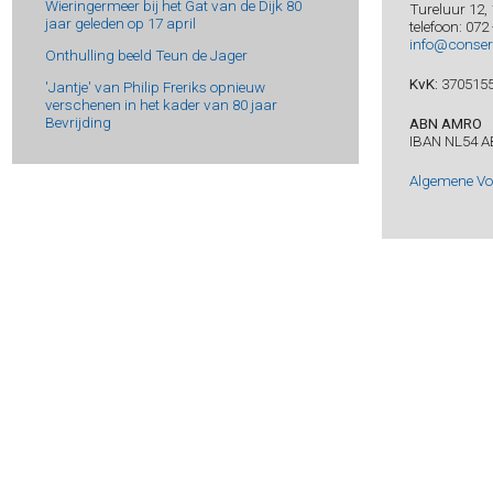
Wieringermeer bij het Gat van de Dijk 80
Tureluur 12,
jaar geleden op 17 april
telefoon: 072
info@conser
Onthulling beeld Teun de Jager
KvK:
370515
'Jantje' van Philip Freriks opnieuw
verschenen in het kader van 80 jaar
Bevrijding
ABN AMRO
IBAN NL54 A
Algemene V
Vermelde boekprijzen zijn inclusief BTW, e
Prijsw