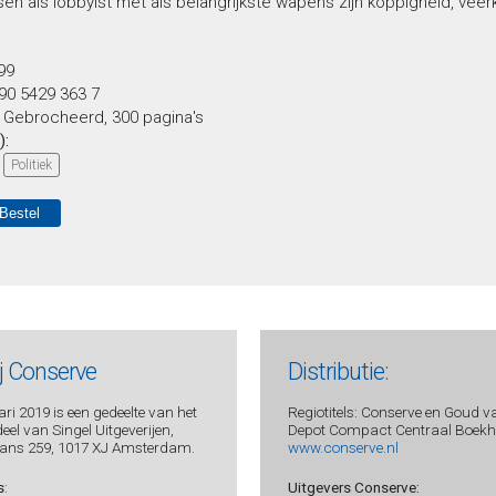
en als lobbyist met als belangrijkste wapens zijn koppigheid, vee
,99
90 5429 363 7
:
Gebrocheerd, 300 pagina's
):
Politiek
ij Conserve
Distributie:
ri 2019 is een gedeelte van het
Regiotitels: Conserve en Goud v
el van Singel Uitgeverijen,
Depot Compact Centraal Boekhu
ans 259, 1017 XJ Amsterdam.
www.conserve.nl
s
:
Uitgevers Conserve: