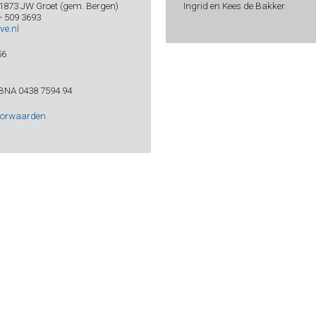
 1873 JW Groet (gem. Bergen)
Ingrid en Kees de Bakker
 - 509 3693
ve.nl
56
BNA 0438 7594 94
oorwaarden
xclusief verzendkosten -
Bij bestellingen boven € 19,99 is de verzending gratis, be
ijzigingen en tikfouten voorbehouden - © 2026 - Uitgeverij Conserve - Website door
Net