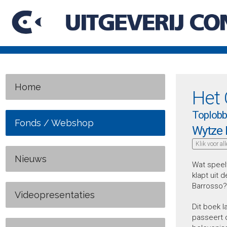
Home
Het 
Toplobby
Fonds / Webshop
Wytze
Klik voor al
Nieuws
Wat speel
klapt uit
Barrosso?
Videopresentaties
Dit boek 
passeert d