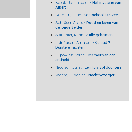
Beeck, Johan op de -
Het mysterie van
Albert I
Gardam, Jane -
Kostschool aan zee
Schröder, Allard -
Dood en leven van
de jonge Selder
Slaughter, Karin -
Stille geheimen
Indriðason, Arnaldur -
Konrád 7 -
Duistere nachten
Filipowicz, Kornel -
Memoir van een
antiheld
Nicolson, Juliet -
Een huis vol dochters
Waard, Lucas de -
Nachtbezorger
halve voor zendingen naar het buitenland.
weters