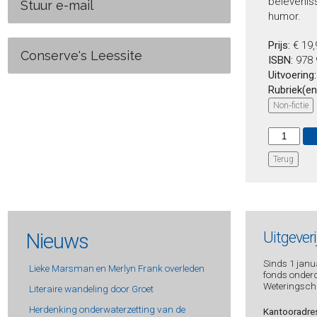
beleveniss
Stuur e-mail
humor.
Prijs:
€ 19
Conserve's Leessite
ISBN:
978 
Uitvoering
Rubriek(en
Non‑fictie
Terug
Nieuws
Uitgever
Sinds 1 janua
Lieke Marsman en Merlyn Frank overleden
fonds onderde
Weteringsch
Literaire wandeling door Groet
Herdenking onderwaterzetting van de
Kantooradre