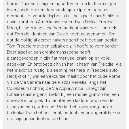
Rome. Daar huurt hij een appartement en leidt zijn eigen
leven, onderbroken door uitstapjes. Op een bepaald
moment, net voordat hij besluit uit veiligheid naar Sicilië te
gaan, komt een Amerikaanse vriend van Dickie, Freddie
Miles, bij hem langs, die hem herkent wanneer hij ontdekt
dat Tom de identiteit van Dickie heeft aangenomen. Om
dat de politie al eerder navorsingen heeft gedaan besluit
Tom Freddie met een asbak op zijn hoofd te vermoorden.
Doet alsof er een dronkemansscéne heeft
plaatsgevonden in zijn flat met veel drank op en volle
asbakken. En ontdoet zich van het lichaam van Freddie. Als
het ’s avonds rustig is sleept hij het mee in Freddies auto.
Het lijkt of hij wel een excursie maakt door het oude Rome.
Via de Via Veneta naar de Piazza Venetia, langs het
Colosseum richting de Via Appia Antica. En legt zijn
lichaam daar ergens. Liefst bij een mooie graftombe, een
sfeervolle rustplek. Tot achter een laatste boom en de
ruïne van een graftombe. Onder het rijden veegt hij de
buitenkant van het portier af, beducht voor vingerafdrukken
met zijn gehandschoende hand.