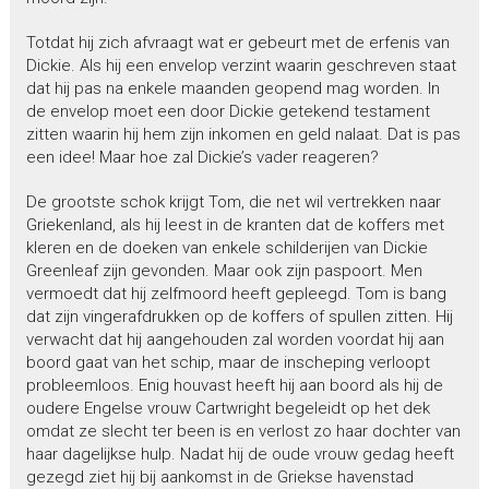
Totdat hij zich afvraagt wat er gebeurt met de erfenis van
Dickie. Als hij een envelop verzint waarin geschreven staat
dat hij pas na enkele maanden geopend mag worden. In
de envelop moet een door Dickie getekend testament
zitten waarin hij hem zijn inkomen en geld nalaat. Dat is pas
een idee! Maar hoe zal Dickie’s vader reageren?
De grootste schok krijgt Tom, die net wil vertrekken naar
Griekenland, als hij leest in de kranten dat de koffers met
kleren en de doeken van enkele schilderijen van Dickie
Greenleaf zijn gevonden. Maar ook zijn paspoort. Men
vermoedt dat hij zelfmoord heeft gepleegd. Tom is bang
dat zijn vingerafdrukken op de koffers of spullen zitten. Hij
verwacht dat hij aangehouden zal worden voordat hij aan
boord gaat van het schip, maar de inscheping verloopt
probleemloos. Enig houvast heeft hij aan boord als hij de
oudere Engelse vrouw Cartwright begeleidt op het dek
omdat ze slecht ter been is en verlost zo haar dochter van
haar dagelijkse hulp. Nadat hij de oude vrouw gedag heeft
gezegd ziet hij bij aankomst in de Griekse havenstad