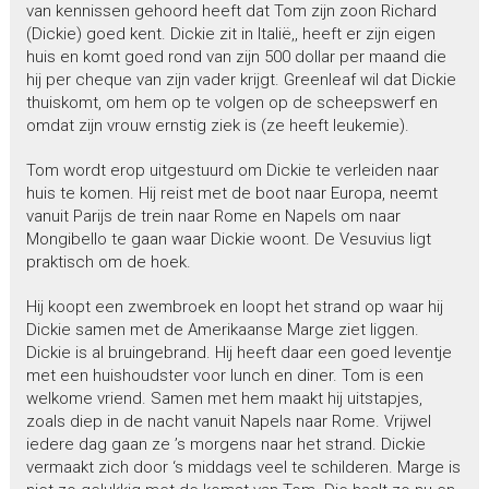
van kennissen gehoord heeft dat Tom zijn zoon Richard
(Dickie) goed kent. Dickie zit in Italië,, heeft er zijn eigen
huis en komt goed rond van zijn 500 dollar per maand die
hij per cheque van zijn vader krijgt. Greenleaf wil dat Dickie
thuiskomt, om hem op te volgen op de scheepswerf en
omdat zijn vrouw ernstig ziek is (ze heeft leukemie).
Tom wordt erop uitgestuurd om Dickie te verleiden naar
huis te komen. Hij reist met de boot naar Europa, neemt
vanuit Parijs de trein naar Rome en Napels om naar
Mongibello te gaan waar Dickie woont. De Vesuvius ligt
praktisch om de hoek.
Hij koopt een zwembroek en loopt het strand op waar hij
Dickie samen met de Amerikaanse Marge ziet liggen.
Dickie is al bruingebrand. Hij heeft daar een goed leventje
met een huishoudster voor lunch en diner. Tom is een
welkome vriend. Samen met hem maakt hij uitstapjes,
zoals diep in de nacht vanuit Napels naar Rome. Vrijwel
iedere dag gaan ze ’s morgens naar het strand. Dickie
vermaakt zich door ‘s middags veel te schilderen. Marge is