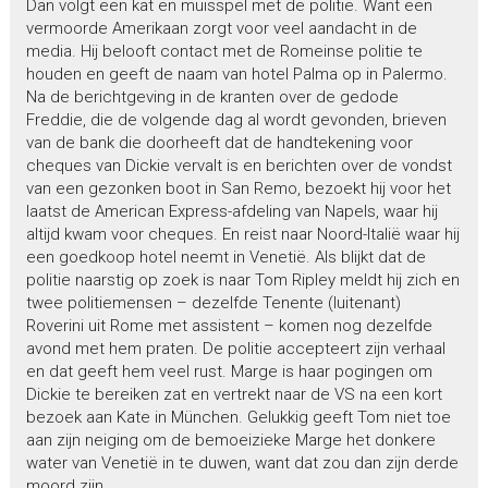
Dan volgt een kat en muisspel met de politie. Want een
vermoorde Amerikaan zorgt voor veel aandacht in de
media. Hij belooft contact met de Romeinse politie te
houden en geeft de naam van hotel Palma op in Palermo.
Na de berichtgeving in de kranten over de gedode
Freddie, die de volgende dag al wordt gevonden, brieven
van de bank die doorheeft dat de handtekening voor
cheques van Dickie vervalt is en berichten over de vondst
van een gezonken boot in San Remo, bezoekt hij voor het
laatst de American Express-afdeling van Napels, waar hij
altijd kwam voor cheques. En reist naar Noord-Italië waar hij
een goedkoop hotel neemt in Venetië. Als blijkt dat de
politie naarstig op zoek is naar Tom Ripley meldt hij zich en
twee politiemensen – dezelfde Tenente (luitenant)
Roverini uit Rome met assistent – komen nog dezelfde
avond met hem praten. De politie accepteert zijn verhaal
en dat geeft hem veel rust. Marge is haar pogingen om
Dickie te bereiken zat en vertrekt naar de VS na een kort
bezoek aan Kate in München. Gelukkig geeft Tom niet toe
aan zijn neiging om de bemoeizieke Marge het donkere
water van Venetië in te duwen, want dat zou dan zijn derde
moord zijn.