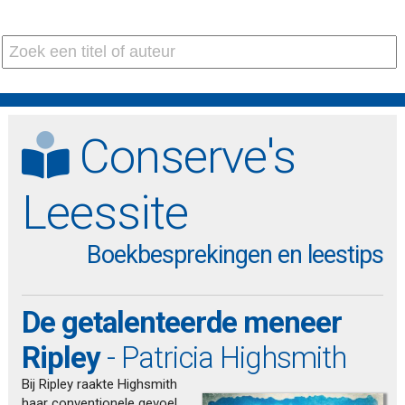
Conserve's
Leessite
Boekbesprekingen en leestips
De getalenteerde meneer
Ripley
- Patricia Highsmith
Bij Ripley raakte Highsmith
haar conventionele gevoel