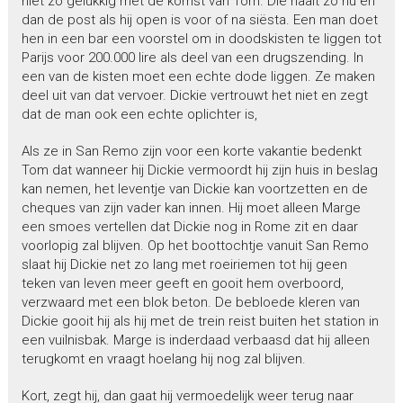
niet zo gelukkig met de komst van Tom. Die haalt zo nu en
dan de post als hij open is voor of na siësta. Een man doet
hen in een bar een voorstel om in doodskisten te liggen tot
Parijs voor 200.000 lire als deel van een drugszending. In
een van de kisten moet een echte dode liggen. Ze maken
deel uit van dat vervoer. Dickie vertrouwt het niet en zegt
dat de man ook een echte oplichter is,
Als ze in San Remo zijn voor een korte vakantie bedenkt
Tom dat wanneer hij Dickie vermoordt hij zijn huis in beslag
kan nemen, het leventje van Dickie kan voortzetten en de
cheques van zijn vader kan innen. Hij moet alleen Marge
een smoes vertellen dat Dickie nog in Rome zit en daar
voorlopig zal blijven. Op het boottochtje vanuit San Remo
slaat hij Dickie net zo lang met roeiriemen tot hij geen
teken van leven meer geeft en gooit hem overboord,
verzwaard met een blok beton. De bebloede kleren van
Dickie gooit hij als hij met de trein reist buiten het station in
een vuilnisbak. Marge is inderdaad verbaasd dat hij alleen
terugkomt en vraagt hoelang hij nog zal blijven.
Kort, zegt hij, dan gaat hij vermoedelijk weer terug naar