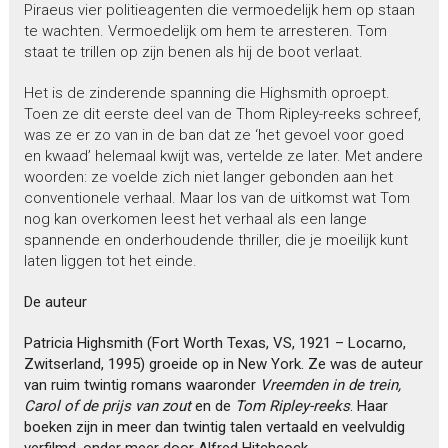
Piraeus vier politieagenten die vermoedelijk hem op staan
te wachten. Vermoedelijk om hem te arresteren. Tom
staat te trillen op zijn benen als hij de boot verlaat.
Het is de zinderende spanning die Highsmith oproept.
Toen ze dit eerste deel van de Thom Ripley-reeks schreef,
was ze er zo van in de ban dat ze ‘het gevoel voor goed
en kwaad’ helemaal kwijt was, vertelde ze later. Met andere
woorden: ze voelde zich niet langer gebonden aan het
conventionele verhaal. Maar los van de uitkomst wat Tom
nog kan overkomen leest het verhaal als een lange
spannende en onderhoudende thriller, die je moeilijk kunt
laten liggen tot het einde.
De auteur
Patricia Highsmith (Fort Worth Texas, VS, 1921 – Locarno,
Zwitserland, 1995) groeide op in New York.
Ze was de auteur
van ruim twintig romans waaronder
Vreemden in de trein,
Carol of de prijs van zout
en de
Tom Ripley-reeks
. Haar
boeken zijn in meer dan twintig talen vertaald en veelvuldig
verfilmd, onder meer door Alfred Hitchcock.