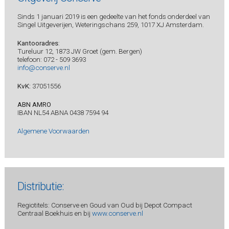
Sinds 1 januari 2019 is een gedeelte van het fonds onderdeel van
Singel Uitgeverijen, Weteringschans 259, 1017 XJ Amsterdam.
Kantooradres
:
Tureluur 12, 1873 JW Groet (gem. Bergen)
telefoon: 072 - 509 3693
info@conserve.nl
KvK:
37051556
ABN AMRO
IBAN NL54 ABNA 0438 7594 94
Algemene Voorwaarden
Distributie:
Regiotitels: Conserve en Goud van Oud bij Depot Compact
Centraal Boekhuis en bij
www.conserve.nl