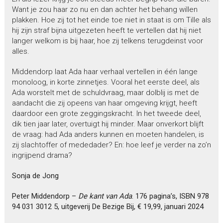
Want je zou haar zo nu en dan achter het behang willen
plakken. Hoe zij tot het einde toe niet in staat is om Tille als
hij zijn straf bijna uitgezeten heeft te vertellen dat hij niet
langer welkom is bij haar, hoe zij telkens terugdeinst voor
alles.
Middendorp laat Ada haar verhaal vertellen in één lange
monoloog, in korte zinnetjes. Vooral het eerste deel, als
Ada worstelt met de schuldvraag, maar dolblij is met de
aandacht die zij opeens van haar omgeving krijgt, heeft
daardoor een grote zeggingskracht. In het tweede deel,
dik tien jaar later, overtuigt hij minder. Maar onverkort blijft
de vraag: had Ada anders kunnen en moeten handelen, is
zij slachtoffer of mededader? En: hoe leef je verder na zo’n
ingrijpend drama?
Sonja de Jong
Peter Middendorp
–
De kant van Ada
. 176 pagina’s, ISBN 978
94 031 3012 5, uitgeverij De Bezige Bij, € 19,99, januari 2024