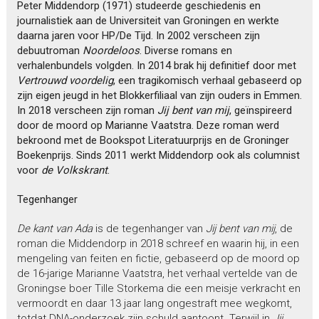
Peter Middendorp (1971) studeerde geschiedenis en
journalistiek aan de Universiteit van Groningen en werkte
daarna jaren voor HP/De Tijd. In 2002 verscheen zijn
debuutroman
Noordeloos
. Diverse romans en
verhalenbundels volgden. In 2014 brak hij definitief door met
Vertrouwd voordelig
, een tragikomisch verhaal gebaseerd op
zijn eigen jeugd in het Blokkerfiliaal van zijn ouders in Emmen.
In 2018 verscheen zijn roman
Jij bent van mij
, geïnspireerd
door de moord op Marianne Vaatstra. Deze roman werd
bekroond met de Bookspot Literatuurprijs en de Groninger
Boekenprijs. Sinds 2011 werkt Middendorp ook als columnist
voor
de Volkskrant
.
Tegenhanger
De kant van Ada
is de tegenhanger van
Jij bent van mij
, de
roman die Middendorp in 2018 schreef en waarin hij, in een
mengeling van feiten en fictie, gebaseerd op de moord op
de 16-jarige Marianne Vaatstra, het verhaal vertelde van de
Groningse boer Tille Storkema die een meisje verkracht en
vermoordt en daar 13 jaar lang ongestraft mee wegkomt,
totdat DNA-onderzoek zijn schuld aantoont. Terwijl in
Jij