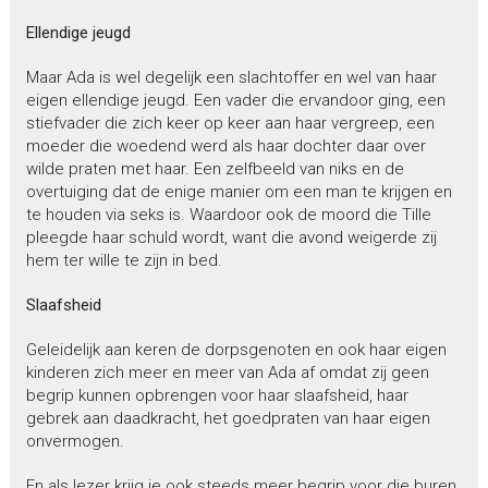
Ellendige jeugd
Maar Ada is wel degelijk een slachtoffer en wel van haar
eigen ellendige jeugd. Een vader die ervandoor ging, een
stiefvader die zich keer op keer aan haar vergreep, een
moeder die woedend werd als haar dochter daar over
wilde praten met haar. Een zelfbeeld van niks en de
overtuiging dat de enige manier om een man te krijgen en
te houden via seks is. Waardoor ook de moord die Tille
pleegde haar schuld wordt, want die avond weigerde zij
hem ter wille te zijn in bed.
Slaafsheid
Geleidelijk aan keren de dorpsgenoten en ook haar eigen
kinderen zich meer en meer van Ada af omdat zij geen
begrip kunnen opbrengen voor haar slaafsheid, haar
gebrek aan daadkracht, het goedpraten van haar eigen
onvermogen.
En als lezer krijg je ook steeds meer begrip voor die buren.