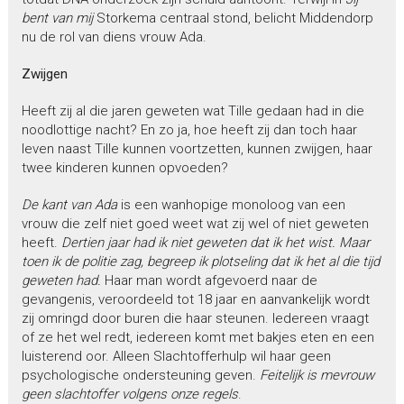
bent van mij
Storkema centraal stond, belicht Middendorp
nu de rol van diens vrouw Ada.
Zwijgen
Heeft zij al die jaren geweten wat Tille gedaan had in die
noodlottige nacht? En zo ja, hoe heeft zij dan toch haar
leven naast Tille kunnen voortzetten, kunnen zwijgen, haar
twee kinderen kunnen opvoeden?
De kant van Ada
is een wanhopige monoloog van een
vrouw die zelf niet goed weet wat zij wel of niet geweten
heeft.
Dertien jaar had ik niet geweten dat ik het wist. Maar
toen ik de politie zag, begreep ik plotseling dat ik het al die tijd
geweten had.
Haar man wordt afgevoerd naar de
gevangenis, veroordeeld tot 18 jaar en aanvankelijk wordt
zij omringd door buren die haar steunen. Iedereen vraagt
of ze het wel redt, iedereen komt met bakjes eten en een
luisterend oor. Alleen Slachtofferhulp wil haar geen
psychologische ondersteuning geven.
Feitelijk is mevrouw
geen slachtoffer volgens onze regels
.