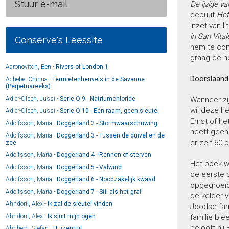
Stuur e-mail
De ijzige va
debuut
Het
inzet van l
in San Vital
Conserve's Leessite
hem te comp
graag de h
Aaronovitch, Ben -
Rivers of London 1
Doorslaand
Achebe, Chinua -
Termietenheuvels in de Savanne
(Perpetuareeks)
Adler-Olsen, Jussi -
Serie Q 9 - Natriumchloride
Wanneer zij
wil deze h
Adler-Olsen, Jussi -
Serie Q 10 - Eén raam, geen sleutel
Ernst of he
Adolfsson, Maria -
Doggerland 2 - Stormwaarschuwing
heeft geen
Adolfsson, Maria -
Doggerland 3 - Tussen de duivel en de
er zelf 60 
zee
Adolfsson, Maria -
Doggerland 4 - Rennen of sterven
Het boek w
Adolfsson, Maria -
Doggerland 5 - Valwind
de eerste p
Adolfsson, Maria -
Doggerland 6 - Noodzakelijk kwaad
opgegroeid 
Adolfsson, Maria -
Doggerland 7 - Stil als het graf
de kelder 
Ahndoril, Alex -
Ik zal de sleutel vinden
Joodse fam
Ahndoril, Alex -
Ik sluit mijn ogen
familie ble
belooft hij 
Ahnhem, Stefan -
Huizenruil