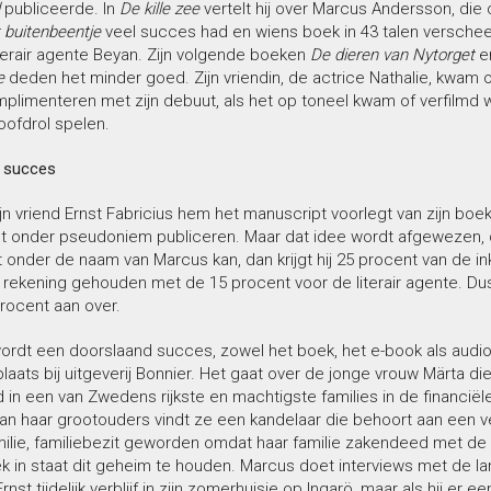
l
publiceerde. In
De kille zee
vertelt hij over Marcus Andersson, die o
 buitenbeentje
veel succes had en wiens boek in 43 talen verschee
iterair agente Beyan. Zijn volgende boeken
De dieren van Nytorget
e
e
deden het minder goed. Zijn vriendin, de actrice Nathalie, kwam
limenteren met zijn debuut, als het op toneel kwam of verfilmd we
oofdrol spelen.
 succes
n vriend Ernst Fabricius hem het manuscript voorlegt van zijn boe
et onder pseudoniem publiceren. Maar dat idee wordt afgewezen, 
t onder de naam van Marcus kan, dan krijgt hij 25 procent van de in
 rekening gehouden met de 15 procent voor de literair agente. Du
procent aan over.
ordt een doorslaand succes, zowel het boek, het e-book als audi
laats bij uitgeverij Bonnier. Het gaat over de jonge vrouw Märta die
in een van Zwedens rijkste en machtigste families in de financiële
van haar grootouders vindt ze een kandelaar die behoort aan een
ilie, familiebezit geworden omdat haar familie zakendeed met de n
ek in staat dit geheim te houden. Marcus doet interviews met de la
Ernst tijdelijk verblijf in zijn zomerhuisje op Ingarö, maar als hij er