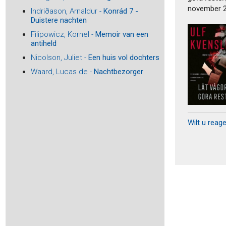
november 
Asscher, Maarten -
Crucifix - Een biografisch experiment
Indriðason, Arnaldur -
Konrád 7 -
Duistere nachten
Atkinson, Kate -
Een donkere, stormachtige nacht
Filipowicz, Kornel -
Memoir van een
Aubert, Marie -
Volwassen mensen
antiheld
auteurs, Diverse -
Amsterdam in bijna 80 boeken
Nicolson, Juliet -
Een huis vol dochters
auteurs, Diverse -
De 44 - Beste gedichten Herman de
Coninckprijs 2024
Waard, Lucas de -
Nachtbezorger
auteurs, Diverse -
Who is afraid of reading drama?
auteurs, Diverse -
Natura Artis Magistra
Baar, Jan van -
De vervolging van Joods Alkmaar
Baar, Jan van -
De familie Drukker en de tragiek van
Joods Alkmaar
Wilt u reag
Baar, Peter-Paul de -
Theo Thijssen (1879-1943) - Schrijver,
schoolmeester, socialist
Baay, Reggie -
Het lied van de goden
Bach, Tabea -
De Zijdevilla
Bailey, Sarah -
Gemma Woodstock 4 - Een dood vol
leugens
Bailey, Sarah -
De huisgenoot
Bakboord, Henk -
Billenkoek - Avonturen van een stoute
Surinamer