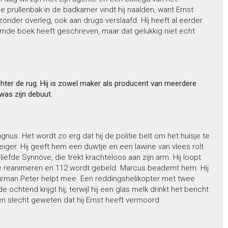
de prullenbak in de badkamer vindt hij naalden, want Ernst
 zonder overleg, ook aan drugs verslaafd. Hij heeft al eerder
oemde boek heeft geschreven, maar dat gelukkig niet echt
chter de rug. Hij is zowel maker als producent van meerdere
was zijn debuut.
nus. Het wordt zo erg dat hij de politie belt om het huisje te
steiger. Hij geeft hem een duwtje en een lawine van vlees rolt
efde Synnöve, die trekt krachteloos aan zijn arm. Hij loopt
te reanimeren en 112 wordt gebeld. Marcus beademt hem. Hij
urman Peter helpt mee. Een reddingshelikopter met twee
tend krijgt hij, terwijl hij een glas melk drinkt het bericht
 een slecht geweten dat hij Ernst heeft vermoord.