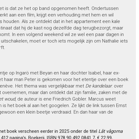
t weet is dat ze het op band opgenomen heeft. Ondertussen
kt aan een film, krijgt een verhouding met hem en wil
s houden. Als ze ontdekt dat in het appartement een kale
inaat dat hij de kast nog dezelfde dag terugbezorgt, maar
komt. In een volgend weekend wil ze wel een paar dagen in
 uitschakelen, moet er toch iets mogelijk zijn om Nathalie iets
ft.
ntje op Ingarö met Beyan en haar dochter Isabel, haar ex-
met haar man Peter is gekomen voor het etentje over een boek
n Genève. Het thema was vergelijkbaar met
De kandelaar
: over
 overnemen, maar dan ontdekt dat zijn familie, zaken met de
et woud
, de auteur is ene Friedrich Gobler. Marcus weet
 is het boek al aan het googelen. Ze lijkt de link tussen Ernst
, gewoon een klein beetje verdraaid. En dan haar van de
(het boek verscheen eerder in 2025 onder de titel
Låt vågorna
12 pagina’s, Boekerij, ISBN 978 90 492 0841 7, € 22,99,