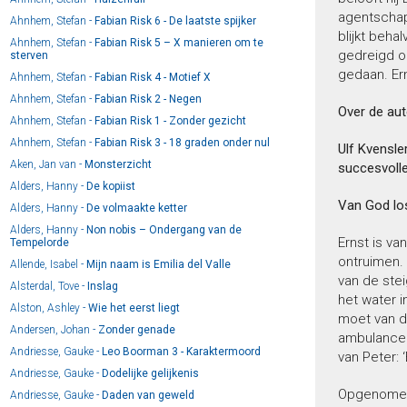
agentschap 
Ahnhem, Stefan -
Fabian Risk 6 - De laatste spijker
blijkt beha
Ahnhem, Stefan -
Fabian Risk 5 – X manieren om te
gedreigd o
sterven
gedaan. Erns
Ahnhem, Stefan -
Fabian Risk 4 - Motief X
Ahnhem, Stefan -
Fabian Risk 2 - Negen
Over de aut
Ahnhem, Stefan -
Fabian Risk 1 - Zonder gezicht
Ahnhem, Stefan -
Fabian Risk 3 - 18 graden onder nul
Ulf Kvensle
Aken, Jan van -
Monsterzicht
succesvolle
Alders, Hanny -
De kopiist
Van God lo
Alders, Hanny -
De volmaakte ketter
Alders, Hanny -
Non nobis – Ondergang van de
Ernst is va
Tempelorde
ontruimen. 
Allende, Isabel -
Mijn naam is Emilia del Valle
van de stei
Alsterdal, Tove -
Inslag
het water 
Alston, Ashley -
Wie het eerst liegt
moet van d
Andersen, Johan -
Zonder genade
ambulanceme
Andriesse, Gauke -
Leo Boorman 3 - Karaktermoord
van Peter: 
Andriesse, Gauke -
Dodelijke gelijkenis
Opgenomen
Andriesse, Gauke -
Daden van geweld