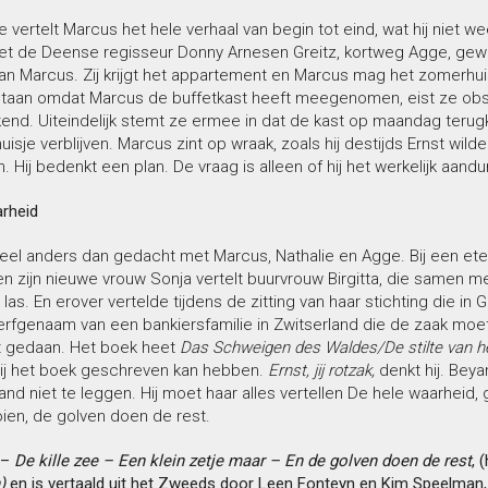
e vertelt Marcus het hele verhaal van begin tot eind, wat hij nie
et de Deense regisseur Donny Arnesen Greitz, kortweg Agge, gewer
an Marcus. Zij krijgt het appartement en Marcus mag het zomerhui
tstaan omdat Marcus de buffetkast heeft meegenomen, eist ze obst
kend. Uiteindelijk stemt ze ermee in dat de kast op maandag terug
isje verblijven. Marcus zint op wraak, zoals hij destijds Ernst wilde
. Hij bedenkt een plan. De vraag is alleen of hij het werkelijk aandur
rheid
heel anders dan gedacht met Marcus, Nathalie en Agge. Bij een ete
n zijn nieuwe vrouw Sonja vertelt buurvrouw Birgitta, die samen 
las. En erover vertelde tijdens de zitting van haar stichting die i
erfgenaam van een bankiersfamilie in Zwitserland die de zaak moet
ft gedaan. Het boek heet
Das Schweigen des Waldes/De stilte van h
hij het boek geschreven kan hebben.
Ernst, jij rotzak,
denkt hij. Beyan
and niet te leggen. Hij moet haar alles vertellen De hele waarheid
ien, de golven doen de rest.
 –
De kille zee – Een klein zetje maar – En de golven doen de rest
, 
n)
en is vertaald uit het Zweeds door Leen Fonteyn en Kim Speelman, 4