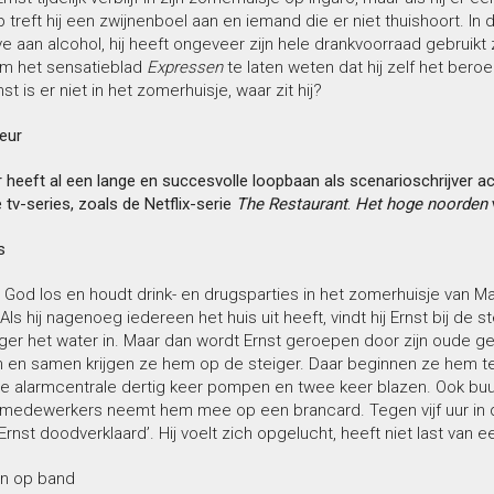
treft hij een zwijnenboel aan en iemand die er niet thuishoort. In 
lve aan alcohol, hij heeft ongeveer zijn hele drankvoorraad gebruikt
m het sensatieblad
Expressen
te laten weten dat hij zelf het ber
t is er niet in het zomerhuisje, waar zit hij?
eur
r heeft al een lange en succesvolle loopbaan als scenarioschrijver a
 tv-series, zoals de Netflix-serie
The Restaurant
.
Het hoge noorden
s
n God los en houdt drink- en drugsparties in het zomerhuisje van Mag
Als hij nagenoeg iedereen het huis uit heeft, vindt hij Ernst bij de 
ger het water in. Maar dan wordt Ernst geroepen door zijn oude geli
in en samen krijgen ze hem op de steiger. Daar beginnen ze hem 
e alarmcentrale dertig keer pompen en twee keer blazen. Ook bu
dewerkers neemt hem mee op een brancard. Tegen vijf uur in de och
‘Ernst doodverklaard’. Hij voelt zich opgelucht, heeft niet last van
 op band