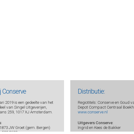
ij Conserve
Distributie:
ri 2019 is een gedeelte van het
Regiotitels: Conserve en Goud v
el van Singel Uitgeverijen,
Depot Compact Centraal Boekhu
ans 259, 1017 XJ Amsterdam.
www.conserve.nl
s
:
Uitgevers Conserve:
 1873 JW Groet (gem. Bergen)
Ingrid en Kees de Bakker
 - 509 3693