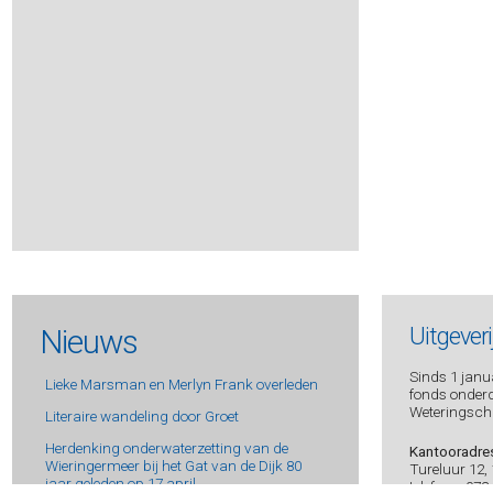
Bakker, Gerbrand -
Boedel
Banville, John -
Sneeuw
Banville, John -
April in Spanje
Banville, John -
Quirke & Strafford 10 - De verdronkene
Banville, John -
De garage
Barclay, Linwood -
Noodsein
Barker, Dacre Stoker & J.D. -
Dracul
Barker, Elspeth -
O, Caledonia
Barker, J.D. -
Het spel
Barker, J.D. -
Wat ik op zolder bewaar
Barker, J.D. -
Augustus
Barker, James Patterson & J.D. -
De schrijfster
Barker, James Patterson & J.D. -
Doodsvonnis
Nieuws
Uitgever
Barker, James Patterson & J.D. -
Oorverdovend
Barker, James Patterson & J.D. -
Jeugdzonde
Sinds 1 janua
Lieke Marsman en Merlyn Frank overleden
fonds onderde
Bax, Christine -
De nieuwe weg
Weteringsch
Literaire wandeling door Groet
Bax, Wim -
Hou het stil
Herdenking onderwaterzetting van de
Bax, Wim -
Verloren pelgrim
Kantooradre
Wieringermeer bij het Gat van de Dijk 80
Tureluur 12,
Beeck, Johan op de -
Het mysterie van Albert I
jaar geleden op 17 april
telefoon: 072