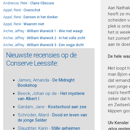
Andriesse, Peter -
Claire Obscure
Aan Nathali
Appel, René -
Overschot
heeft ze m
Appel, René -
Dansen in het donker
scheiden v
Appel, René -
Waarom niet
plek is on
Archer, Jeffrey -
William Warwick 1 - Wie niet waagt
het is wee
het zomerhu
Archer, Jeffrey -
William Warwick 2 - In het volle zicht
aan te doen
Archer, Jeffrey -
William Warwick 3 - Een oogje dicht
Archer, Jeffrey -
William Warwick 4 - Over mijn lijk
Nieuwste recensies op de
De hele waa
Archer, Jeffrey -
William Warwick 5 - De troonopvolger
Conserve Leessite:
Arlidge, M.J. -
Oog om Oog
H
et loopt 
Arlidge, M.J. -
Twee kleine visjes
man Björn e
James, Amanda -
De Midnight
Arlidge, M.J. -
Helen Grace 13 - Door het vuur
dat iemand 
Bookshop
een jonge 
Arlidge, M.J. -
Helen Grace 12 - Leef je nog?
nazi’s hee
Beeck, Johan op de -
Het mysterie
Arlidge, M.J. -
Helen Grace 11 - Kom eens gauw
van Albert I
zeker dat 
Arlidge, M.J. -
Helen Grace 10 – Niemand zeggen
en Zwitserl
Gardam, Jane -
Kostschool aan zee
Arlidge, M.J. -
Helen Grace 14 - Uit de as
klippen goo
Schröder, Allard -
Dood en leven van
Arns, Frouke -
Vonkie
de jonge Selder
Arns, Frouke -
Rode zomer
Ulv Kensler
Slaughter, Karin -
Stille geheimen
göra reste
Asscher, Maarten -
De schaduw van een vriend