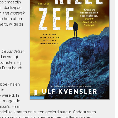
oit met zijn
n dankzij de
n
Het mozaïek
 op hem af om
rd, wilde zij
k
De kandelaar
,
dus vraagt
komsten. Hij
s Ernst houdt
oboek halen
 is
 wereld. In
 vermogende
azi’s. Haar
ndelijke kranten en is een gevierd auteur. Ondertussen
 een dag wil zijn met zijn agente en een collega van het