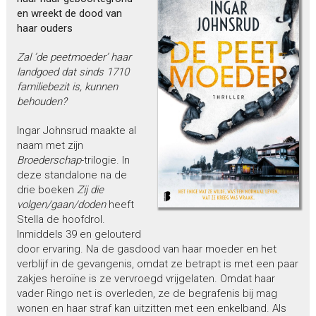
en wreekt de dood van
haar ouders
Zal ’de peetmoeder’ haar
landgoed dat sinds 1710
familiebezit is, kunnen
behouden?
Ingar Johnsrud maakte al
naam met zijn
Broederschap
-trilogie. In
deze standalone na de
drie boeken
Zij die
volgen/gaan/doden
heeft
Stella de hoofdrol.
Inmiddels 39 en gelouterd
door ervaring. Na de gasdood van haar moeder en het
verblijf in de gevangenis, omdat ze betrapt is met een paar
zakjes heroïne is ze vervroegd vrijgelaten. Omdat haar
vader Ringo net is overleden, ze de begrafenis bij mag
wonen en haar straf kan uitzitten met een enkelband. Als