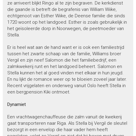
ze arriveert blijkt Ringo al te zijn begraven. De kerkdienst
die gaande is betreft de begrafenis van William Wiike,
echtgenoot van Esther Wiike, de Deense familie die sinds
1720 woont op het landgoed. Esther is zoals gebruikelijk in
het geïsoleerde dorp in Noorwegen, de peetmoeder van
Stella.
Er is heel wat aan de hand want er is ook een familiestrijd
tussen het zwarte schaap van de familie, Williams broer
Vergil en zijn neef Salomon die het familiebedrijf, een
zalmkwekerij runt en het landgoed beheert. Salomon en
Stella kunnen het al goed vinden met elkaar in hun jeugd.
En nu lijkt de romance weer op te bloeien zoveel jaar later.
Recent vrijgelaten en onderweg vanuit Oslo heeft Stella in
een bergpension Kiki ontmoet.
Dynamiet
Een vrachtwagenchauffeuse die zalm vanuit de kwekerij
gaat transporteren naar Riga. Als Stella bij Vergil de sleutel
bezorgt in een envelop die haar vader hem heeft
nagelaten. volgt ze Vergil en ziet dat hij boxen met drugs