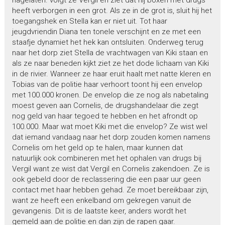
heeft verborgen in een grot. Als ze in de grot is, sluit hij het
toegangshek en Stella kan er niet uit. Tot haar
jeugdvriendin Diana ten tonele verschijnt en ze met een
staafje dynamiet het hek kan ontsluiten. Onderweg terug
naar het dorp ziet Stella de vrachtwagen van Kiki staan en
als ze naar beneden kijkt ziet ze het dode lichaam van Kiki
in de rivier. Wanneer ze haar eruit haalt met natte kleren en
Tobias van de politie haar verhoort toont hij een envelop
met 100.000 kronen. De envelop die ze nog als nabetaling
moest geven aan Cornelis, de drugshandelaar die zegt
nog geld van haar tegoed te hebben en het afrondt op
100.000. Maar wat moet Kiki met die envelop? Ze wist wel
dat iemand vandaag naar het dorp zouden komen namens
Cornelis om het geld op te halen, maar kunnen dat
natuurlijk ook combineren met het ophalen van drugs bij
Vergil want ze wist dat Vergil en Cornelis zakendoen. Ze is
ook gebeld door de reclassering die een paar uur geen
contact met haar hebben gehad. Ze moet bereikbaar zijn,
want ze heeft een enkelband om gekregen vanuit de
gevangenis. Dit is de laatste keer, anders wordt het
gemeld aan de politie en dan zijn de rapen gaar.