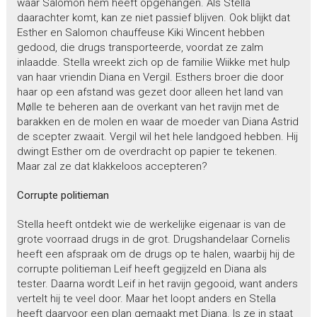
waar Salomon hem heeft opgehangen. Als Stella
daarachter komt, kan ze niet passief blijven. Ook blijkt dat
Esther en Salomon chauffeuse Kiki Wincent hebben
gedood, die drugs transporteerde, voordat ze zalm
inlaadde. Stella wreekt zich op de familie Wiikke met hulp
van haar vriendin Diana en Vergil. Esthers broer die door
haar op een afstand was gezet door alleen het land van
Mølle te beheren aan de overkant van het ravijn met de
barakken en de molen en waar de moeder van Diana Astrid
de scepter zwaait. Vergil wil het hele landgoed hebben. Hij
dwingt Esther om de overdracht op papier te tekenen.
Maar zal ze dat klakkeloos accepteren?
Corrupte politieman
Stella heeft ontdekt wie de werkelijke eigenaar is van de
grote voorraad drugs in de grot. Drugshandelaar Cornelis
heeft een afspraak om de drugs op te halen, waarbij hij de
corrupte politieman Leif heeft gegijzeld en Diana als
tester. Daarna wordt Leif in het ravijn gegooid, want anders
vertelt hij te veel door. Maar het loopt anders en Stella
heeft daarvoor een plan gemaakt met Diana. Is ze in staat