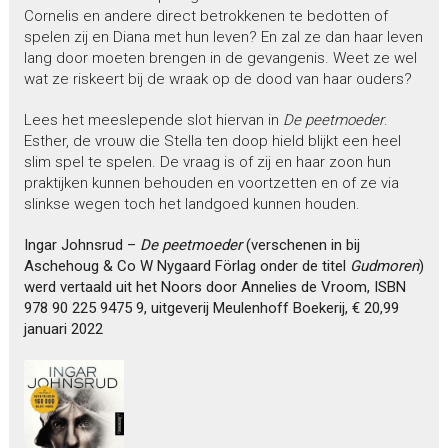
Cornelis en andere direct betrokkenen te bedotten of
spelen zij en Diana met hun leven? En zal ze dan haar leven
lang door moeten brengen in de gevangenis. Weet ze wel
wat ze riskeert bij de wraak op de dood van haar ouders?
Lees het meeslepende slot hiervan in
De peetmoeder
.
Esther, de vrouw die Stella ten doop hield blijkt een heel
slim spel te spelen. De vraag is of zij en haar zoon hun
praktijken kunnen behouden en voortzetten en of ze via
slinkse wegen toch het landgoed kunnen houden.
Ingar Johnsrud –
De peetmoeder
(verschenen in bij
Aschehoug & Co W Nygaard Förlag onder de titel
Gudmoren
)
werd vertaald uit het Noors door Annelies de Vroom, ISBN
978 90 225 9475 9, uitgeverij Meulenhoff Boekerij, € 20,99
januari 2022