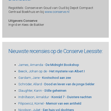
Regiotitels: Conserve en Goud van Oud bij Depot Compact
Centraal Boekhuis en bij
www.conserve.nl
Uitgevers Conserve:
Ingrid en Kees de Bakker
Nieuwste recensies op de Conserve Leessite:
James, Amanda -
De Midnight Bookshop
Beeck, Johan op de -
Het mysterie van Albert I
Gardam, Jane -
Kostschool aan zee
Schröder, Allard -
Dood en leven van de jonge Selder
Slaughter, Karin -
Stille geheimen
Indriðason, Arnaldur -
Konrád 7 - Duistere nachten
Filipowicz, Kornel -
Memoir van een antiheld
Nicolson, Juliet -
Een huis vol dochters