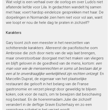
Wat volgt is een verhaal over de oorlog en over Ludo’s niet
aflatende liefde voor Lila. In gedachten wandelt hij samen
met haar, voert hardop eindeloze gesprekken met haar. De
dorpelingen in Normandië zien hem niet voor vol aan, want
wie loopt er nou de hele dag te praten in zichzelf?
Karakters
Gary toont zich een meester in het neerzetten van
schitterende karakters. Allereerst de pacifistische oom
Ambroise die zich door niets van de wijs laat brengen,
maar onverstoorbaar doorgaat met het maken van vliegers
en blijft geloven in de goedheid van de mens, kortom:
een
man voor wie de mensenrechten er soms uit bestaan dat je
een al te onverdraaglijke werkelijkheid zijn rechten ontzegt
. En
Marcellin Duprat, de eigenaar van het plaatselijke
restaurant die gelooft in het belang van de Franse
gastronomie en verzet pleegt door geweldig te blijven
koken, ook voor de nazi’s, om te bewijzen dat beschaving
nog bestaat. En de hoerenmadam Julie die zichzelf
verandert in de deftige Gravin Eszterhazy en zo een
onmisbare schakel in het verzet wordt.