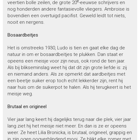
e
veertien bolle zeilen, de grote 20
-eeuwse schrijvers en
nog honderden andere fantasievolle vliegers. Ambroise is
bovendien een overtuigd pacifist. Geweld leidt tot niets,
nooit en nergens.
Bosaardbeitjes
Het is omstreeks 1930, Ludo is tien en gaat elke dag de
natuur in om er bosaardbeitjes te plukken. Dan staat er
opeens een meisje voor zijn neus, ook rond de tien jaar.
Als bij blikseminslag weet hij dat dit zijn grote liefde is: zij
en niemand anders. Als ze opmerkt dat aardbeitjes met
een beetje suiker erop toch echt lekkerder zijn, rent hij
naar huis om de suikerpot te halen. Als hij terugkeert is het
meisje weg.
Brutaal en origineel
Vier jaar lang keert hij dagelijks terug naar die plek, vier jaar
lang ziet hij het meisje niet meer. En dan is ze er opeens
weer. Ze heet Lilia Bronicka, is brutaal, origineel, grappig en
in zijn ogen oogverblindend mooi. Ze blijkt elke zomer met