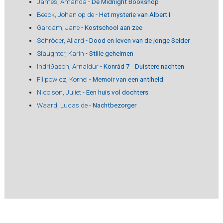
James, Amanda -
De Midnight Bookshop
Beeck, Johan op de -
Het mysterie van Albert I
Gardam, Jane -
Kostschool aan zee
Schröder, Allard -
Dood en leven van de jonge Selder
Slaughter, Karin -
Stille geheimen
Indriðason, Arnaldur -
Konrád 7 - Duistere nachten
Filipowicz, Kornel -
Memoir van een antiheld
Nicolson, Juliet -
Een huis vol dochters
Waard, Lucas de -
Nachtbezorger