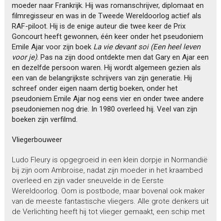
moeder naar Frankrijk. Hij was romanschrijver, diplomaat en
filmregisseur en was in de Tweede Wereldoorlog actief als
RAF-piloot. Hij is de enige auteur die twee keer de Prix
Goncourt heeft gewonnen, één keer onder het pseudoniem
Emile Ajar voor zijn boek
La vie devant soi (Een heel leven
voor je)
. Pas na zijn dood ontdekte men dat Gary en Ajar een
en dezelfde persoon waren. Hij wordt algemeen gezien als
een van de belangrijkste schrijvers van zijn generatie. Hij
schreef onder eigen naam dertig boeken, onder het
pseudoniem Emile Ajar nog eens vier en onder twee andere
pseudoniemen nog drie. In 1980 overleed hij. Veel van zijn
boeken zijn verfilmd.
Vliegerbouweer
Ludo Fleury is opgegroeid in een klein dorpje in Normandië
bij zijn oom Ambroise, nadat zijn moeder in het kraambed
overleed en zijn vader sneuvelde in de Eerste
Wereldoorlog. Oom is postbode, maar bovenal ook maker
van de meeste fantastische vliegers. Alle grote denkers uit
de Verlichting heeft hij tot vlieger gemaakt, een schip met