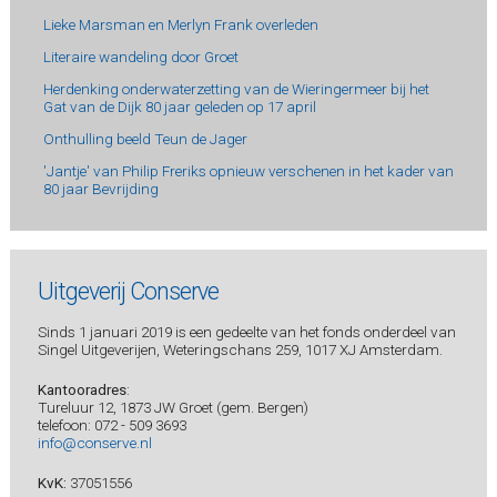
Lieke Marsman en Merlyn Frank overleden
Literaire wandeling door Groet
Herdenking onderwaterzetting van de Wieringermeer bij het
Gat van de Dijk 80 jaar geleden op 17 april
Onthulling beeld Teun de Jager
'Jantje' van Philip Freriks opnieuw verschenen in het kader van
80 jaar Bevrijding
Uitgeverij Conserve
Sinds 1 januari 2019 is een gedeelte van het fonds onderdeel van
Singel Uitgeverijen, Weteringschans 259, 1017 XJ Amsterdam.
Kantooradres
:
Tureluur 12, 1873 JW Groet (gem. Bergen)
telefoon: 072 - 509 3693
info@conserve.nl
KvK:
37051556