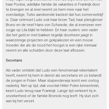
haar Poolse, adellijke familie de vakanties in Frankrijk door
te brengen en al snel neemt ze hem mee naar het
overdadige, Turks aandoende kasteel dat hun zomerverblijf
is. Daar ontmoet Ludo ook haar broer Tad, haar pleegbroer
Bruno en de neef Hans von Schwede, die al evenzeer een
oogje op Lila blijkt te hebben. En haar ouders: een vader
die het geld er met bakken tegelijk doorheen jaagt in
waanzinnige projecten en gokpaleizen en een mooie
moeder die als de nood het hoogst is een rijke minnaar
neemt en alle schulden door deze laat aflossen.
Secretaris
Als vader ontdekt dat Ludo een fenomenaal rekentalent
heeft, neemt hij hem in dienst als secretaris en zo belandt
de jongen in Polen. Maar sluipenderwijs komt een oorlog
naderbij. Net op tijd, vlak voordat Hitler Polen binnentrekt,
keert Ludo terug naar Frankrijk. Lange tijd verkeert hij in
onzekerheid of de familie Bronicki nog leeft. Hij sluit zich
aan bij het verzet.