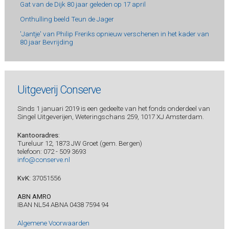
Gat van de Dijk 80 jaar geleden op 17 april
Onthulling beeld Teun de Jager
'Jantje' van Philip Freriks opnieuw verschenen in het kader van
80 jaar Bevrijding
Uitgeverij Conserve
Sinds 1 januari 2019 is een gedeelte van het fonds onderdeel van
Singel Uitgeverijen, Weteringschans 259, 1017 XJ Amsterdam.
Kantooradres
:
Tureluur 12, 1873 JW Groet (gem. Bergen)
telefoon: 072 - 509 3693
info@conserve.nl
KvK:
37051556
ABN AMRO
IBAN NL54 ABNA 0438 7594 94
Algemene Voorwaarden