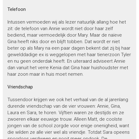
Telefoon
Intussen vermoeden wij als lezer natuurlijk allang hoe het
zit: de telefoon van Annie wordt niet door haar zelf
bediend, maar vermoedelijk door Mary. Maar de naïeve
Gina heeft niks door en blijft tobben. Dat wordt er niet
beter op als Mary na een paar dagen bekent dat zij bij haar
gewelddadige ex is weggelopen met haar tienerzoon Tyler
en nu geen onderdak heeft. En uiteraard adviseert Annie
dan vanuit het verre Kenia dat Gina haar huishoudster met
haar zoon maar in huis moet nemen.
Vriendschap
Tussendoor krijgen we ook het verhaal van de al jarenlang
durende vriendschap van de vier vrouwen: Annie, Gina,
Laura en Sara, te horen. Vijftien waren ze destijds en ze
zwoeren elkaar eeuwige trouw. Alleen Matt, de coolste
jongen van de school zorgde voor enige onenigheid, want
die wilden ze alle vier wel als vriendje. Totdat Sara opeens
spoorloos verdween en nooit meer opdook. De