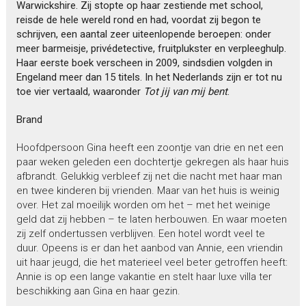
Warwickshire. Zij stopte op haar zestiende met school,
reisde de hele wereld rond en had, voordat zij begon te
schrijven, een aantal zeer uiteenlopende beroepen: onder
meer barmeisje, privédetective, fruitplukster en verpleeghulp.
Haar eerste boek verscheen in 2009, sindsdien volgden in
Engeland meer dan 15 titels. In het Nederlands zijn er tot nu
toe vier vertaald, waaronder
Tot jij van mij bent
.
Brand
Hoofdpersoon Gina heeft een zoontje van drie en net een
paar weken geleden een dochtertje gekregen als haar huis
afbrandt. Gelukkig verbleef zij net die nacht met haar man
en twee kinderen bij vrienden. Maar van het huis is weinig
over. Het zal moeilijk worden om het – met het weinige
geld dat zij hebben – te laten herbouwen. En waar moeten
zij zelf ondertussen verblijven. Een hotel wordt veel te
duur. Opeens is er dan het aanbod van Annie, een vriendin
uit haar jeugd, die het materieel veel beter getroffen heeft:
Annie is op een lange vakantie en stelt haar luxe villa ter
beschikking aan Gina en haar gezin.