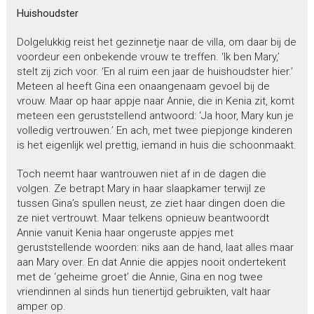
Huishoudster
Dolgelukkig reist het gezinnetje naar de villa, om daar bij de
voordeur een onbekende vrouw te treffen. ‘Ik ben Mary,’
stelt zij zich voor. ‘En al ruim een jaar de huishoudster hier.’
Meteen al heeft Gina een onaangenaam gevoel bij de
vrouw. Maar op haar appje naar Annie, die in Kenia zit, komt
meteen een geruststellend antwoord: ‘Ja hoor, Mary kun je
volledig vertrouwen.’ En ach, met twee piepjonge kinderen
is het eigenlijk wel prettig, iemand in huis die schoonmaakt.
Toch neemt haar wantrouwen niet af in de dagen die
volgen. Ze betrapt Mary in haar slaapkamer terwijl ze
tussen Gina’s spullen neust, ze ziet haar dingen doen die
ze niet vertrouwt. Maar telkens opnieuw beantwoordt
Annie vanuit Kenia haar ongeruste appjes met
geruststellende woorden: niks aan de hand, laat alles maar
aan Mary over. En dat Annie die appjes nooit ondertekent
met de ‘geheime groet’ die Annie, Gina en nog twee
vriendinnen al sinds hun tienertijd gebruikten, valt haar
amper op.