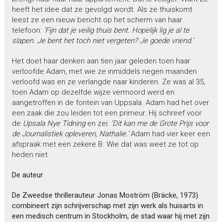
heeft het idee dat ze gevolgd wordt. Als ze thuiskomt
leest ze een nieuw bericht op het scherm van haar
telefoon:
‘Fijn dat je veilig thuis bent. Hopelijk lig je al te
slapen. Je bent het toch niet vergeten? Je goede vriend.’
Het doet haar denken aan tien jaar geleden toen haar
verloofde Adam, met wie ze inmiddels negen maanden
verloofd was en ze verlangde naar kinderen. Ze was al 35,
toen Adam op dezelfde wijze vermoord werd en
aangetroffen in de fontein van Uppsala. Adam had het over
een zaak die zou leiden tot een primeur. Hij schreef voor
de
Upsala Nye Tidning
en zei:
‘Dit kan me de Grote
Prijs voor
de Journalistiek opleveren, Nathalie.’
Adam had vier keer een
afspraak met een zekere B. Wie dat was weet ze tot op
heden niet.
De auteur
De Zweedse thrillerauteur Jonas Moström (Bräcke, 1973)
combineert zijn schrijverschap met zijn werk als huisarts in
een medisch centrum in Stockholm, de stad waar hij met zijn