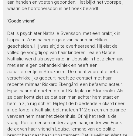
aan handen en voeten gebonden. Het blijkt het voorspel,
waarin de hoofdpersoon in het boek belandt.
‘
Goede vriend’
Dat is psychiater Nathalie Svensson, met een praktijk in
Uppsala. Ze is na negen jaar van haar man Håkan
gescheiden. Hij was altijd te overheersend. Hij eist de
volledige voogdij op van haar kinderen Tea en Gabriel.
Nathalie werkt als psychiater in Uppsala in het ziekenhuis
met een eigen behandelkliniek en heeft een
appartementje in Stockholm. De nacht voordat er iets
verschrikkelijks gebeurt, heeft ze contact met haar
recente minnaar Rickard Ekengård, een befaamd acteur.
Hij wil haar ontmoeten op het Karlaplan in Stockholm. Als
ze daar komt ziet ze dat een man achter hem staat en
hem in zijn rug schiet. Hij legt de bloedende Rickard neer
in de fontein. Nathalie belt meteen 112 en een ambulance
vervoert hem naar het ziekenhuis. Of hij het redt is de
vraag. Politiemensen ondervragen haar, onder wie Frank,
de ex van haar vriendin Louise. Iemand van de politie
brengt haar naar haar appartement. Dat is veiliger. Want ze