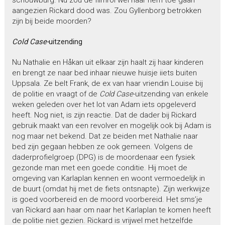
aangezien Rickard dood was. Zou Gyllenborg betrokken
zijn bij beide moorden?
Cold Case-
uitzending
Nu Nathalie en Håkan uit elkaar zijn haalt zij haar kinderen
en brengt ze naar bed inhaar nieuwe huisje iiets buiten
Uppsala. Ze belt Frank, de ex van haar vriendin Louise bij
de politie en vraagt of de
Cold Case
-uitzending van enkele
weken geleden over het lot van Adam iets opgeleverd
heeft. Nog niet, is zijn reactie. Dat de dader bij Rickard
gebruik maakt van een revolver en mogelijk ook bij Adam is
nog maar net bekend. Dat ze beiden met Nathalie naar
bed zijn gegaan hebben ze ook gemeen. Volgens de
daderprofielgroep (DPG) is de moordenaar een fysiek
gezonde man met een goede conditie. Hij moet de
omgeving van Karlaplan kennen en woont vermoedelijk in
de buurt (omdat hij met de fiets ontsnapte). Zijn werkwijze
is goed voorbereid en de moord voorbereid. Het sms’je
van Rickard aan haar om naar het Karlaplan te komen heeft
de politie niet gezien. Rickard is vrijwel met hetzelfde