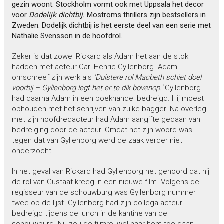
gezin woont. Stockholm vormt ook met Uppsala het decor
voor
Dodelijk dichtbij.
Moströms thrillers zijn bestsellers in
Zweden. Dodelijk dichtbij is het eerste deel van een serie met
Nathalie Svensson in de hoofdrol.
Zeker is dat zowel Rickard als Adam het aan de stok
hadden met acteur Carl-Henric Gyllenborg. Adam
omschreef zijn werk als
‘Duistere rol Macbeth schiet
doel
voorbij – Gyllenborg legt het er te dik bovenop.’
Gyllenborg
had daarna Adam in een boekhandel bedreigd. Hij moest
ophouden met het schrijven van zulke bagger. Na overleg
met zijn hoofdredacteur had Adam aangifte gedaan van
bedreiging door de acteur. Omdat het zijn woord was
tegen dat van Gyllenborg werd de zaak verder niet
onderzocht.
In het geval van Rickard had Gyllenborg net gehoord dat hij
de rol van Gustaaf kreeg in een nieuwe film. Volgens de
regisseur van de schouwburg was Gyllenborg nummer
twee op de lijst. Gyllenborg had zijn collega-acteur
bedreigd tijdens de lunch in de kantine van de
schouwburg. Nu zou de filmrol wel naar hem toe gaan