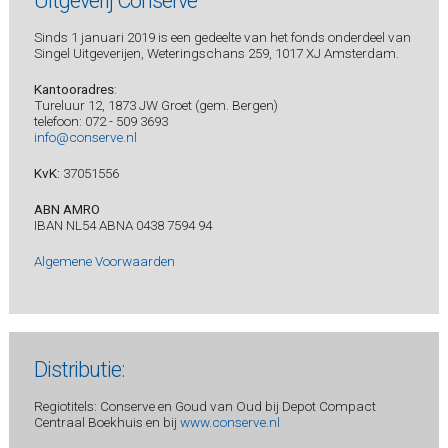
Uitgeverij Conserve
Sinds 1 januari 2019 is een gedeelte van het fonds onderdeel van
Singel Uitgeverijen, Weteringschans 259, 1017 XJ Amsterdam.
Kantooradres
:
Tureluur 12, 1873 JW Groet (gem. Bergen)
telefoon: 072 - 509 3693
info@conserve.nl
KvK:
37051556
ABN AMRO
IBAN NL54 ABNA 0438 7594 94
Algemene Voorwaarden
Distributie:
Regiotitels: Conserve en Goud van Oud bij Depot Compact
Centraal Boekhuis en bij
www.conserve.nl