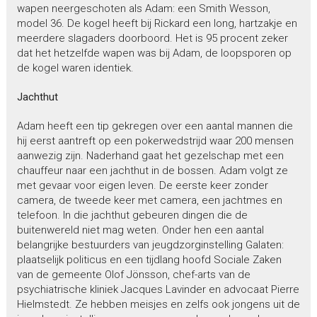
wapen neergeschoten als Adam: een Smith Wesson,
model 36. De kogel heeft bij Rickard een long, hartzakje en
meerdere slagaders doorboord. Het is 95 procent zeker
dat het hetzelfde wapen was bij Adam, de loopsporen op
de kogel waren identiek.
Jachthut
Adam heeft een tip gekregen over een aantal mannen die
hij eerst aantreft op een pokerwedstrijd waar 200 mensen
aanwezig zijn. Naderhand gaat het gezelschap met een
chauffeur naar een jachthut in de bossen. Adam volgt ze
met gevaar voor eigen leven. De eerste keer zonder
camera, de tweede keer met camera, een jachtmes en
telefoon. In die jachthut gebeuren dingen die de
buitenwereld niet mag weten. Onder hen een aantal
belangrijke bestuurders van jeugdzorginstelling Galaten:
plaatselijk politicus en een tijdlang hoofd Sociale Zaken
van de gemeente Olof Jönsson, chef-arts van de
psychiatrische kliniek Jacques Lavinder en advocaat Pierre
Hielmstedt. Ze hebben meisjes en zelfs ook jongens uit de