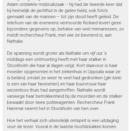
Adam ontdekte misbruikzaak – hij had de tweede keer dat
hij heimelijk de jachthut in de gaten hield, ook foto’s
gemaakt van de mannen – tot zijn dood heeft geleid. De
telefoon van de eveneens vermoorde Rickard levert geen
bijzondere gegevens op, behalve van veel minnaressen, zo
meldt rechercheur Frank, met wie ze bevriend is, aan
Nathalie.
De spanning wordt groter als Nathalie om vijf uur ’s
middags een ontmoeting heeft met haar stalker in
Stockholm die haar al dagen volgt. Kort daarvoor is haar
moeder opgenomen in het ziekenhuis in Uppsala waar ze
is beland, omdat ze weer te veel had gedronken (
gin tonic
is een van haar favorieten) en haar buurvrouw haar
wezenloos thuis had aangetroffen. Nathalie wordt
vanwege haar betrokkenheid bij de moorden en de stalker
bewaakt door twee politieagenten. Rechercheur Frank
Hammar neemt het in Stockholm van hen over.
Hoe het verhaal zich uiteindelijk ontspint is een uitdaging
voor de lezer. Vooral in de laatste hoofdstukken komen