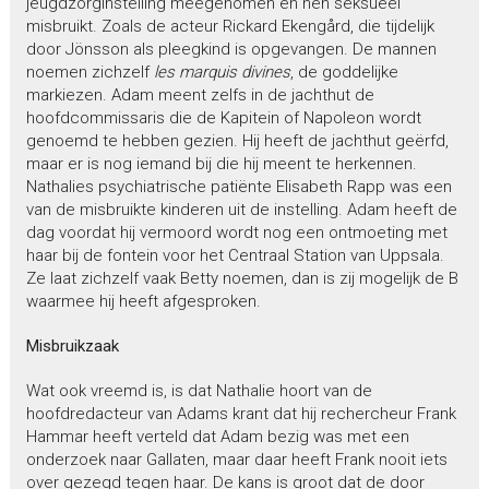
jeugdzorginstelling meegenomen en hen seksueel
misbruikt. Zoals de acteur Rickard Ekengård, die tijdelijk
door Jönsson als pleegkind is opgevangen. De mannen
noemen zichzelf
les marquis divines
, de goddelijke
markiezen. Adam meent zelfs in de jachthut de
hoofdcommissaris die de Kapitein of Napoleon wordt
genoemd te hebben gezien. Hij heeft de jachthut geërfd,
maar er is nog iemand bij die hij meent te herkennen.
Nathalies psychiatrische patiënte Elisabeth Rapp was een
van de misbruikte kinderen uit de instelling. Adam heeft de
dag voordat hij vermoord wordt nog een ontmoeting met
haar bij de fontein voor het Centraal Station van Uppsala.
Ze laat zichzelf vaak Betty noemen, dan is zij mogelijk de B
waarmee hij heeft afgesproken.
Misbruikzaak
Wat ook vreemd is, is dat Nathalie hoort van de
hoofdredacteur van Adams krant dat hij rechercheur Frank
Hammar heeft verteld dat Adam bezig was met een
onderzoek naar Gallaten, maar daar heeft Frank nooit iets
over gezegd tegen haar. De kans is groot dat de door