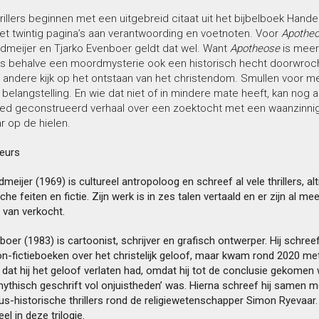
hrillers beginnen met een uitgebreid citaat uit het bijbelboek Hande
et twintig pagina’s aan verantwoording en voetnoten. Voor
Apothe
dmeijer en Tjarko Evenboer geldt dat wel. Want
Apotheose
is meer
et is behalve een moordmysterie ook een historisch hecht doorwroch
l andere kijk op het ontstaan van het christendom. Smullen voor 
 belangstelling. En wie dat niet of in mindere mate heeft, kan nog a
ed geconstrueerd verhaal over een zoektocht met een waanzinni
 op de hielen.
eurs
eijer (1969) is cultureel antropoloog en schreef al vele thrillers, alt
che feiten en fictie. Zijn werk is in zes talen vertaald en er zijn al m
 van verkocht.
boer (1983) is cartoonist, schrijver en grafisch ontwerper. Hij schree
non-fictieboeken over het christelijk geloof, maar kwam rond 2020 me
dat hij het geloof verlaten had, omdat hij tot de conclusie gekomen
 mythisch geschrift vol onjuistheden’ was. Hierna schreef hij samen 
eus-historische thrillers rond de religiewetenschapper Simon Ryevaar
el in deze trilogie.