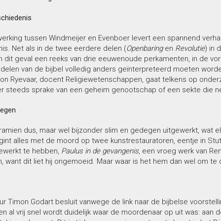
schiedenis
rking tussen Windmeijer en Evenboer levert een spannend verhaa
s. Net als in de twee eerdere delen (
Openbaring
en
Revolutie
) in 
in dit geval een reeks van drie eeuwenoude perkamenten, in de vori
 delen van de bijbel volledig anders geïnterpreteerd moeten worden 
on Ryevaar, docent Religiewetenschappen, gaat telkens op onder
er steeds sprake van een geheim genootschap of een sekte die ne
degen
ramien dus, maar wel bijzonder slim en gedegen uitgewerkt, wat el
gint alles met de moord op twee kunstrestauratoren, eentje in Stutt
gewerkt te hebben,
Paulus in de gevangenis
, een vroeg werk van Rem
n, want dit liet hij ongemoeid. Maar waar is het hem dan wel om te
 Timon Godart besluit vanwege de link naar de bijbelse voorstellin
n al vrij snel wordt duidelijk waar de moordenaar op uit was: aan 