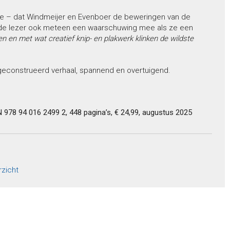
ogie – dat Windmeijer en Evenboer de beweringen van de
e de lezer ook meteen een waarschuwing mee als ze een
en en met wat creatief knip- en plakwerk klinken de wildste
econstrueerd verhaal, spannend en overtuigend.
N 978 94 016 2499 2, 448 pagina’s, € 24,99, augustus 2025
rzicht