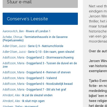
Stuur e-mail
Niet veel t
eindigen m
Jeroen Win
Conserve's Leessite
thriller, h
maar totaa
historische
Aaronovitch, Ben -
Rivers of London 1
van een go
Achebe, Chinua -
Termietenheuvels in de Savanne
(Perpetuareeks)
moordenaar
Adler-Olsen, Jussi -
Serie Q 9 - Natriumchloride
Over de aut
Adler-Olsen, Jussi -
Serie Q 10 - Eén raam, geen sleutel
Adolfsson, Maria -
Doggerland 2 - Stormwaarschuwing
Jeroen Windm
Adolfsson, Maria -
Doggerland 3 - Tussen de duivel en de
van historis
zee
exemplaren
Adolfsson, Maria -
Doggerland 4 - Rennen of sterven
Adolfsson, Maria -
Doggerland 5 - Valwind
Tjarko Even
Adolfsson, Maria -
Doggerland 6 - Noodzakelijk kwaad
fictie- en 
Adolfsson, Maria -
Doggerland 7 - Stil als het graf
mededeling 
Ahndoril, Alex -
Ik zal de sleutel vinden
bijbel ‘een
twee religi
Ahndoril, Alex -
Ik sluit mijn ogen
het derde de
Ahnhem, Stefan -
Huizenruil