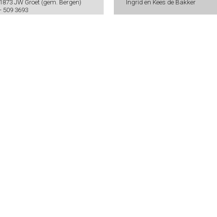
 1873 JW Groet (gem. Bergen)
Ingrid en Kees de Bakker
 - 509 3693
ve.nl
56
BNA 0438 7594 94
oorwaarden