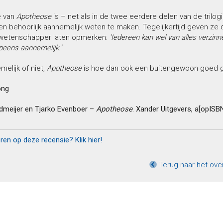
e van
Apotheose
is – net als in de twee eerdere delen van de tril
n behoorlijk aannemelijk weten te maken. Tegelijkertijd geven z
wetenschapper laten opmerken:
‘Iedereen kan wel van alles verzinn
peens aannemelijk.’
elijk of niet,
Apotheose
is hoe dan ook een buitengewoon goed g
ong
dmeijer en Tjarko Evenboer –
Apotheose
. Xander Uitgevers, a[opISB
eren op deze recensie? Klik hier!
Terug naar het ove