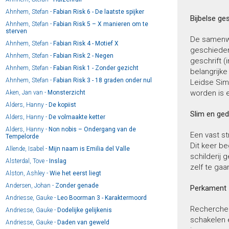
Ahnhem, Stefan -
Fabian Risk 6 - De laatste spijker
Bijbelse ge
Ahnhem, Stefan -
Fabian Risk 5 – X manieren om te
sterven
De samenwe
Ahnhem, Stefan -
Fabian Risk 4 - Motief X
geschiedeni
Ahnhem, Stefan -
Fabian Risk 2 - Negen
geschrift (
Ahnhem, Stefan -
Fabian Risk 1 - Zonder gezicht
belangrijke
Ahnhem, Stefan -
Fabian Risk 3 - 18 graden onder nul
Leidse Sim
worden is 
Aken, Jan van -
Monsterzicht
Alders, Hanny -
De kopiist
Slim en ge
Alders, Hanny -
De volmaakte ketter
Alders, Hanny -
Non nobis – Ondergang van de
Een vast st
Tempelorde
Dit keer be
Allende, Isabel -
Mijn naam is Emilia del Valle
schilderij 
Alsterdal, Tove -
Inslag
zelf te gaa
Alston, Ashley -
Wie het eerst liegt
Andersen, Johan -
Zonder genade
Perkament
Andriesse, Gauke -
Leo Boorman 3 - Karaktermoord
Rechercheur
Andriesse, Gauke -
Dodelijke gelijkenis
schakelen e
Andriesse, Gauke -
Daden van geweld