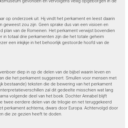
t Rijksmuseum gevonden en vervolgens veilig opgeborgen in de
 op onderzoek uit. Hij vindt het perkament en leest daarin
inen geweest zou zijn. Geen sprake dus van een visioen en
end plan van de Romeinen. Het perkament verwijst bovendien
 in totaal drie perkamenten zijn die het totale geheim
zer een inkijkje in het behoorlijk gestoorde hoofd van de
enboer diep in op de delen van de bijbel waarin leven en
rvan die het perkament suggereert. Smullen voor mensen met
kelijk bestaande) teksten die de bewering van het perkament
nterpretatieverschillen zal dit gedeelte misschien wat lang
arna volgende deel van het boek. Dochter Annabel blijft
de twee eerdere delen van de trilogie en net teruggekeerd
het perkament achterna, dwars door Europa. Achtervolgd door
n die ze gezien heeft te doden.