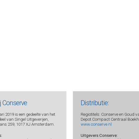
ij Conserve
Distributie:
ri 2019 is een gedeelte van het
Regiotitels: Conserve en Goud v
el van Singel Uitgeverijen,
Depot Compact Centraal Boekhu
ans 259, 1017 XJ Amsterdam.
www.conserve.nl
s
:
Uitgevers Conserve: