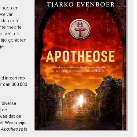
lingen en
ose
van
 dan een
te theorie,
mensen met
ltijd genieten
ge
ijd in een mix
eer dan 300.000
f diverse
t de
 was dat de
met Windmeijer
.
Apotheose
is