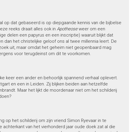
l op dat gebaseerd is op diepgaande kennis van de bijbelse
deze reeks draait alles ook in
Apotheose
weer om een
ge delen een papyrus en een inscriptie) waaruit blijkt dat
dan het christelijke geloof ons al twee millennia leert. De
zoek uit, maar omdat het geheim niet geopenbaard mag
rgens voor terugdeinst om dit te voorkomen.
ke keer een ander en behoorlijk spannend verhaal oplevert.
gart en een in Leiden. Zij blijken beiden aan hetzelfde
brandt. Maar het lijkt de moordenaar niet om het schilderij
 doen?
g op het schilderij om zijn vriend Simon Ryevaar in te
de achterkant van het vierhonderd jaar oude doek zat al die