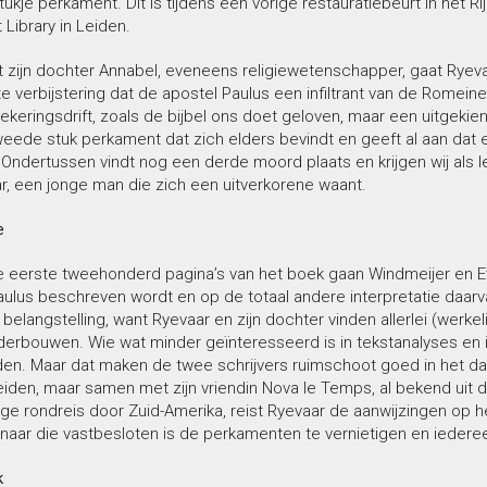
tukje perkament. Dit is tijdens een vorige restauratiebeurt in he
 Library in Leiden.
zijn dochter Annabel, eveneens religiewetenschapper, gaat Ryevaar
ote verbijstering dat de apostel Paulus een infiltrant van de Rome
ekeringsdrift, zoals de bijbel ons doet geloven, maar een uitgeki
eede stuk perkament dat zich elders bevindt en geeft al aan dat er
 Ondertussen vindt nog een derde moord plaats en krijgen wij als le
, een jonge man die zich een uitverkorene waant.
e
e eerste tweehonderd pagina’s van het boek gaan Windmeijer en Ev
aulus beschreven wordt en op de totaal andere interpretatie daa
 belangstelling, want Ryevaar en zijn dochter vinden allerlei (wer
nderbouwen. Wie wat minder geïnteresseerd is in tekstanalyses en i
den. Maar dat maken de twee schrijvers ruimschoot goed in het da
eiden, maar samen met zijn vriendin Nova le Temps, al bekend uit 
nge rondreis door Zuid-Amerika, reist Ryevaar de aanwijzingen op 
aar die vastbesloten is de perkamenten te vernietigen en iederee
k