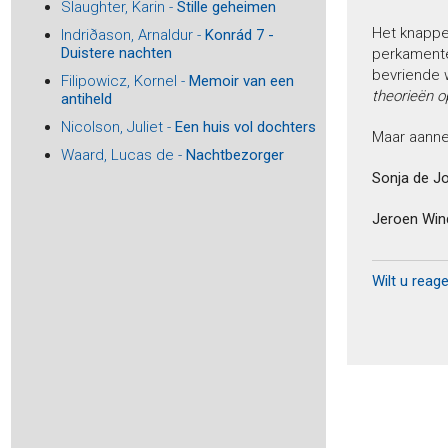
Slaughter, Karin -
Stille geheimen
Asscher, Maarten -
Crucifix - Een biografisch experiment
Het knapp
Indriðason, Arnaldur -
Konrád 7 -
Atkinson, Kate -
Een donkere, stormachtige nacht
Duistere nachten
perkamente
Aubert, Marie -
Volwassen mensen
bevriende 
Filipowicz, Kornel -
Memoir van een
auteurs, Diverse -
Amsterdam in bijna 80 boeken
theorieën o
antiheld
auteurs, Diverse -
De 44 - Beste gedichten Herman de
Nicolson, Juliet -
Een huis vol dochters
Coninckprijs 2024
Maar aannem
auteurs, Diverse -
Who is afraid of reading drama?
Waard, Lucas de -
Nachtbezorger
Sonja de J
auteurs, Diverse -
Natura Artis Magistra
Baar, Jan van -
De vervolging van Joods Alkmaar
Jeroen Win
Baar, Jan van -
De familie Drukker en de tragiek van
Joods Alkmaar
Baar, Peter-Paul de -
Theo Thijssen (1879-1943) - Schrijver,
schoolmeester, socialist
Wilt u reag
Baay, Reggie -
Het lied van de goden
Bach, Tabea -
De Zijdevilla
Bailey, Sarah -
Gemma Woodstock 4 - Een dood vol
leugens
Bailey, Sarah -
De huisgenoot
Bakboord, Henk -
Billenkoek - Avonturen van een stoute
Surinamer