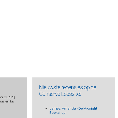
Nieuwste recensies op de
Conserve Leessite:
an Oud bij
is en bij
James, Amanda -
De Midnight
Bookshop