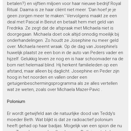
betalen?) en vijftien miljoen voor haar nieuwe bedrijf Royal
Ritual. Daarna is ze haar cliënt niet meer. ‘Dan hoef je je
geen zorgen meer te maken.’ Vervolgens maakt ze een
deal met Pascal in Beirut en betaalt hem met geld van
Fredrika. Ze zegt dat de afspraak met Michaela niet is
doorgegaan. Michaela doet ook altijd onnodig moeilijk bij
onderhandelingen. Zo houdt ze Josephine nu meer geld
over. Michaela neemt wraak. Op de dag van Josephine’s
huwelijk plaatst ze een bon in de auto van Peders vader en
hijzelf. Gelukkig leven ze nog en is haar schoonvader na de
bom niet helemaal blind. Hij herkent familieleden op een
afstand, maar alleen bij daglicht. Josephine en Peder zijn
hoog in het noorden en vallen onder een
getuigenbeschermingsprogramma als ze alles vertellen
wat ze weten, zoals over Michaela Mazer-Pavic .
Polonium
Er wordt getwijfeld aan de natuurlijke dood van Teddy’s
moeder Beth. Wat blijkt is dat ze radioactief polonium
heeft gehad op haar badjas. Mogelijk van een spion die nu