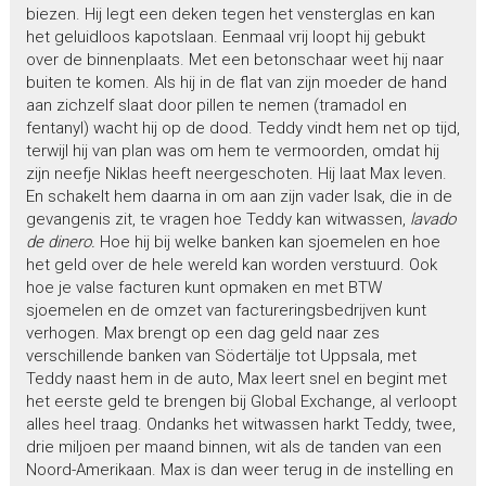
biezen. Hij legt een deken tegen het vensterglas en kan
het geluidloos kapotslaan. Eenmaal vrij loopt hij gebukt
over de binnenplaats. Met een betonschaar weet hij naar
buiten te komen. Als hij in de flat van zijn moeder de hand
aan zichzelf slaat door pillen te nemen (tramadol en
fentanyl) wacht hij op de dood. Teddy vindt hem net op tijd,
terwijl hij van plan was om hem te vermoorden, omdat hij
zijn neefje Niklas heeft neergeschoten. Hij laat Max leven.
En schakelt hem daarna in om aan zijn vader Isak, die in de
gevangenis zit, te vragen hoe Teddy kan witwassen,
lavado
de dinero.
Hoe hij bij welke banken kan sjoemelen en hoe
het geld over de hele wereld kan worden verstuurd. Ook
hoe je valse facturen kunt opmaken en met BTW
sjoemelen en de omzet van factureringsbedrijven kunt
verhogen. Max brengt op een dag geld naar zes
verschillende banken van Södertälje tot Uppsala, met
Teddy naast hem in de auto, Max leert snel en begint met
het eerste geld te brengen bij Global Exchange, al verloopt
alles heel traag. Ondanks het witwassen harkt Teddy, twee,
drie miljoen per maand binnen, wit als de tanden van een
Noord-Amerikaan. Max is dan weer terug in de instelling en