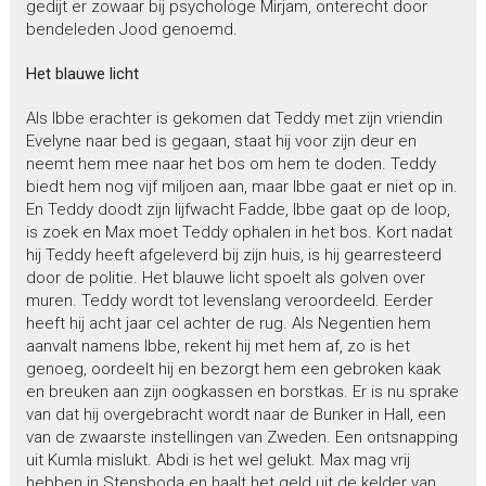
gedijt er zowaar bij psychologe Mirjam, onterecht door
bendeleden Jood genoemd.
Het blauwe licht
Als Ibbe erachter is gekomen dat Teddy met zijn vriendin
Evelyne naar bed is gegaan, staat hij voor zijn deur en
neemt hem mee naar het bos om hem te doden. Teddy
biedt hem nog vijf miljoen aan, maar Ibbe gaat er niet op in.
En Teddy doodt zijn lijfwacht Fadde, Ibbe gaat op de loop,
is zoek en Max moet Teddy ophalen in het bos. Kort nadat
hij Teddy heeft afgeleverd bij zijn huis, is hij gearresteerd
door de politie. Het blauwe licht spoelt als golven over
muren. Teddy wordt tot levenslang veroordeeld. Eerder
heeft hij acht jaar cel achter de rug. Als Negentien hem
aanvalt namens Ibbe, rekent hij met hem af, zo is het
genoeg, oordeelt hij en bezorgt hem een gebroken kaak
en breuken aan zijn oogkassen en borstkas. Er is nu sprake
van dat hij overgebracht wordt naar de Bunker in Hall, een
van de zwaarste instellingen van Zweden. Een ontsnapping
uit Kumla mislukt. Abdi is het wel gelukt. Max mag vrij
hebben in Stensboda en haalt het geld uit de kelder van