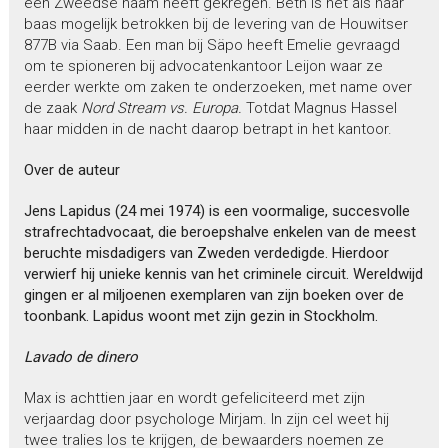
een Zweedse naam heeft gekregen. Beth is net als haar
baas mogelijk betrokken bij de levering van de Houwitser
877B via Saab. Een man bij Säpo heeft Emelie gevraagd
om te spioneren bij advocatenkantoor Leijon waar ze
eerder werkte om zaken te onderzoeken, met name over
de zaak
Nord Stream vs. Europa.
Totdat Magnus Hassel
haar midden in de nacht daarop betrapt in het kantoor.
Over de auteur
Jens Lapidus (24 mei 1974) is een voormalige, succesvolle
strafrechtadvocaat, die beroepshalve enkelen van de meest
beruchte misdadigers van Zweden verdedigde. Hierdoor
verwierf hij unieke kennis van het criminele circuit. Wereldwijd
gingen er al miljoenen exemplaren van zijn boeken over de
toonbank. Lapidus woont met zijn gezin in Stockholm.
Lavado de dinero
Max is achttien jaar en wordt gefeliciteerd met zijn
verjaardag door psychologe Mirjam. In zijn cel weet hij
twee tralies los te krijgen, de bewaarders noemen ze