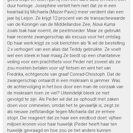
duur horloge. Josephine vertelt hem niet dat ze in een
kwartaal bij Michaela (Mazer-Pavic) meer verdient dan een
jaar bij Leijon. Ze krijgt 12 procent van de transactiewaarde
van de Koningin van de Middellandse Zee,
Nova Kuma
zoals Isak haar noemt, de peetmoeder. Maar ze gebruikt
haar recente zwangerschap als excuus voor het ontslag.
Op haar werk krijgt ze ook berichten als ‘Ik wil de bestelling
2 x verhogen’ van een alias dat Teddy gebruikte. Ze voelt
wel een steek in haar maag.Ze biedt op een charitatieve
veiling voor een prachtfiets voor Peder net zoveel als ze
zou moeten betalen voor vijf fietsen en wint het van
Fredrika, echtgenote van graaf Conrad-Christoph. Dat de
zwangerschap ontaardt in een miskraam is jammer. Was
de achtervolging in het bos door een man de oorzaak van
de miskraam toen ze viel? Uiteindelijk bleek ze niet
gevolgd te zijn. Als Peder wil dat ze ophoudt met zaken
doen voor criminelen, omdat het te gevaarlijk is, zegt ze
als nieuwe zelfstandige tegen Michaela dat ze ermee
stopt. Die reageert dat ze haar een eindbod doet: vijftien
miljoen kronen voor haar huwelijk (Peder heeft haar ten
huwelijk gevraagd en hoe zou ze het anders kunnen