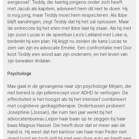
eergevoel.’ Teddy, die twintig jongens onder zich heeft
met Jacub als kapitein, adviseert hem dit niet te doen. Hij
is nog jong, maar Teddy moet hem respecteren. Als Ibbe
blijft aandringen, zegt Teddy dat hij het zal oplossen. Maar
de entrecote bij het eten met Ibbe laat hij staan. Als hij met
zijn zoon Lucas in de speeltuin Leo’s Lekland met Loke is,
bedenkt hij een plan. Hij krijgt nu zelden de kans Lucas te
zien van zijn ex advocate Emelie. Een confrontatie met Dior
kost Teddy een wond aan zijn onderarm, en het leven van
zijn bewaker Ardalan.
Psychologe
Max gaat in de gevangenis naar zijn psychologe Mirjam, die
niet bereid is zijn pillenrecept voor ADHD te verhogen. De
effectiviteit is het hoogst als hij het intensief combineert
met cognitieve gedragstherapie. Ondertussen probeert
Josephine (Jossan), die ruim tien jaar werkt bij het
advocatenbureau Leijon haar baan op te zeggen bij haar
baas Magnus Hassel. Die heeft door dat er meer aan de
hand is. Hij weet dat het kantoor van haar man Peder niet
goed loopt en toch rijdt hij met een dure auto en heeft een