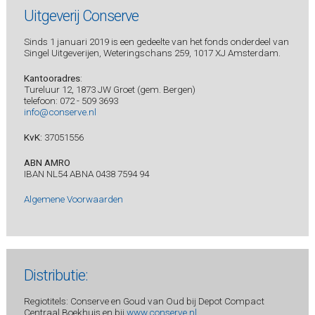
Uitgeverij Conserve
Sinds 1 januari 2019 is een gedeelte van het fonds onderdeel van
Singel Uitgeverijen, Weteringschans 259, 1017 XJ Amsterdam.
Kantooradres
:
Tureluur 12, 1873 JW Groet (gem. Bergen)
telefoon: 072 - 509 3693
info@conserve.nl
KvK:
37051556
ABN AMRO
IBAN NL54 ABNA 0438 7594 94
Algemene Voorwaarden
Distributie:
Regiotitels: Conserve en Goud van Oud bij Depot Compact
Centraal Boekhuis en bij
www.conserve.nl