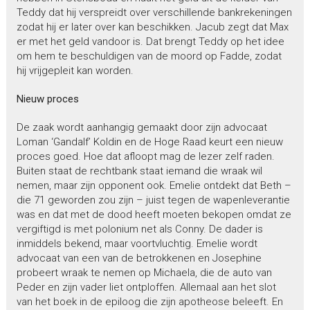
Teddy dat hij verspreidt over verschillende bankrekeningen
zodat hij er later over kan beschikken. Jacub zegt dat Max
er met het geld vandoor is. Dat brengt Teddy op het idee
om hem te beschuldigen van de moord op Fadde, zodat
hij vrijgepleit kan worden.
Nieuw proces
De zaak wordt aanhangig gemaakt door zijn advocaat
Loman ‘Gandalf’ Koldin en de Hoge Raad keurt een nieuw
proces goed. Hoe dat afloopt mag de lezer zelf raden.
Buiten staat de rechtbank staat iemand die wraak wil
nemen, maar zijn opponent ook. Emelie ontdekt dat Beth –
die 71 geworden zou zijn – juist tegen de wapenleverantie
was en dat met de dood heeft moeten bekopen omdat ze
vergiftigd is met polonium net als Conny. De dader is
inmiddels bekend, maar voortvluchtig. Emelie wordt
advocaat van een van de betrokkenen en Josephine
probeert wraak te nemen op Michaela, die de auto van
Peder en zijn vader liet ontploffen. Allemaal aan het slot
van het boek in de epiloog die zijn apotheose beleeft. En