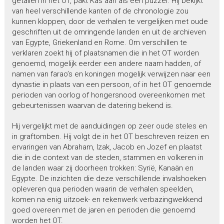
getallen in het OT, pakt Kas aan als een puzzel. Hij bekijkt
van heel verschillende kanten of de chronologie zou
kunnen kloppen, door de verhalen te vergelijken met oude
geschriften uit de omringende landen en uit de archieven
van Egypte, Griekenland en Rome. Om verschillen te
verklaren zoekt hij of plaatsnamen die in het OT worden
genoemd, mogelijk eerder een andere naam hadden, of
namen van farao’s en koningen mogelijk verwijzen naar een
dynastie in plaats van een persoon, of in het OT genoemde
perioden van oorlog of hongersnood overeenkomen met
gebeurtenissen waarvan de datering bekend is.
Hij vergelijkt met de aanduidingen op zeer oude steles en
in graftomben. Hij volgt de in het OT beschreven reizen en
ervaringen van Abraham, Izak, Jacob en Jozef en plaatst
die in de context van de steden, stammen en volkeren in
de landen waar zij doorheen trokken: Syrië, Kanaän en
Egypte. De inzichten die deze verschillende invalshoeken
opleveren qua perioden waarin de verhalen speelden,
komen na enig uitzoek- en rekenwerk verbazingwekkend
goed overeen met de jaren en perioden die genoemd
worden het OT.