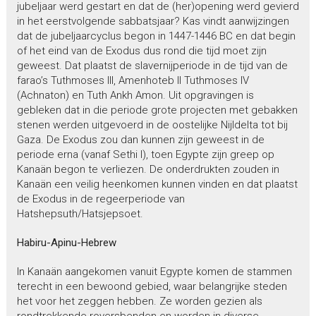
jubeljaar werd gestart en dat de (her)opening werd gevierd
in het eerstvolgende sabbatsjaar? Kas vindt aanwijzingen
dat de jubeljaarcyclus begon in 1447-1446 BC en dat begin
of het eind van de Exodus dus rond die tijd moet zijn
geweest. Dat plaatst de slavernijperiode in de tijd van de
farao’s Tuthmoses III, Amenhoteb II Tuthmoses IV
(Achnaton) en Tuth Ankh Amon. Uit opgravingen is
gebleken dat in die periode grote projecten met gebakken
stenen werden uitgevoerd in de oostelijke Nijldelta tot bij
Gaza. De Exodus zou dan kunnen zijn geweest in de
periode erna (vanaf Sethi I), toen Egypte zijn greep op
Kanaän begon te verliezen. De onderdrukten zouden in
Kanaän een veilig heenkomen kunnen vinden en dat plaatst
de Exodus in de regeerperiode van
Hatshepsuth/Hatsjepsoet.
Habiru-Apinu-Hebrew
In Kanaän aangekomen vanuit Egypte komen de stammen
terecht in een bewoond gebied, waar belangrijke steden
het voor het zeggen hebben. Ze worden gezien als
rondtrekkende roversbenden en worden in diverse