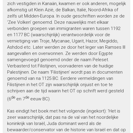
zich vestigden in Kanaän, kwamen er ook anderen, mogelijk
afkomstig uit Klein Azië, de Balkan, Italië, Noord-Afrika of
zelfs uit Midden-Europa. In oude geschriften worden ze de
‘Zee Volken’ genoemd. Deze nauwelijks met elkaar
verbonden groepen van immigranten waren tussen 1192
en 1177 BC (waarschijnlijk) verantwoordelijk voor de
vernietiging van Troje, Mycanae, Ugarit, Hazor, Megiddo,
Ashdod etc. Later werden ze door het leger van Ramses III
aangevallen en overwonnen. Ze werden door Egypte
samengevoegd genoemd onder de naam Peleset.
Verbasterd tot Filistijnen, voorvaderen van de huidige
Palestijnen. De naam ‘Filistijnen’ wordt pas in documenten
genoemd van na 1125 BC. Eerdere vermeldingen van
Filistijnen in het OT zijn waarschijnlijk onjuist en toe te
schrijven aan de tijd waarin het OT op schrift werd gesteld
de
de
(6
en 7
eeuw BC).
Kas eindigt het boek met het volgende (ingekort): ‘Het is
zeer waarschijnlijk, dat pas na de val van het noordelijke
koninkrijk van Israël, Juda dominant werd als de
bewaarder/conservator van de historie van Israël en dat op