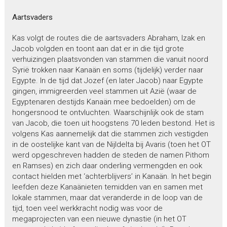
Aartsvaders
Kas volgt de routes die de aartsvaders Abraham, Izak en
Jacob volgden en toont aan dat er in die tijd grote
verhuizingen plaatsvonden van stammen die vanuit noord
Syrië trokken naar Kanaän en soms (tijdelijk) verder naar
Egypte. In de tijd dat Jozef (en later Jacob) naar Egypte
gingen, immigreerden veel stammen uit Azië (waar de
Egyptenaren destijds Kanaän mee bedoelden) om de
hongersnood te ontvluchten. Waarschijnlijk ook de stam
van Jacob, die toen uit hoogstens 70 leden bestond. Het is
volgens Kas aannemelijk dat die stammen zich vestigden
in de oostelijke kant van de Nijldelta bij Avaris (toen het OT
werd opgeschreven hadden de steden de namen Pithom
en Ramses) en zich daar onderling vermengden en ook
contact hielden met ‘achterblijvers’ in Kanaän. In het begin
leefden deze Kanaänieten temidden van en samen met
lokale stammen, maar dat veranderde in de loop van de
tijd, toen veel werkkracht nodig was voor de
megaprojecten van een nieuwe dynastie (in het OT