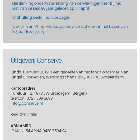
Herdenking onderwaterzetting van de Wieringermeer bij het
Gat van de Dijk 80 jaar geleden op 17 april
Onthulling beeld Teun de Jager
'Jantje' van Philip Freriks opnieuw verschenen in het kader van
80 jaar Bevrijding
Uitgeverij Conserve
Sinds 1 januari 2019 is een gedeelte van het fonds onderdeel van
Singel Uitgeverijen, Weteringschans 259, 1017 XJ Amsterdam.
Kantooradres
:
Tureluur 12, 1873 JW Groet (gem. Bergen)
telefoon: 072 - 509 3693
info@conserve.nl
KvK:
37051556
ABN AMRO
IBAN NL54 ABNA 0438 7594 94