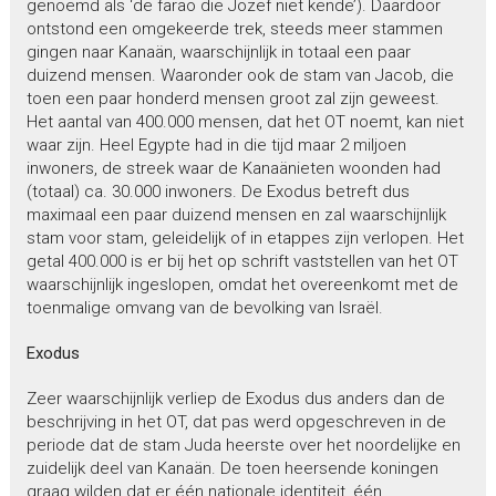
genoemd als ‘de farao die Jozef niet kende’). Daardoor
ontstond een omgekeerde trek, steeds meer stammen
gingen naar Kanaän, waarschijnlijk in totaal een paar
duizend mensen. Waaronder ook de stam van Jacob, die
toen een paar honderd mensen groot zal zijn geweest.
Het aantal van 400.000 mensen, dat het OT noemt, kan niet
waar zijn. Heel Egypte had in die tijd maar 2 miljoen
inwoners, de streek waar de Kanaänieten woonden had
(totaal) ca. 30.000 inwoners. De Exodus betreft dus
maximaal een paar duizend mensen en zal waarschijnlijk
stam voor stam, geleidelijk of in etappes zijn verlopen. Het
getal 400.000 is er bij het op schrift vaststellen van het OT
waarschijnlijk ingeslopen, omdat het overeenkomt met de
toenmalige omvang van de bevolking van Israël.
Exodus
Zeer waarschijnlijk verliep de Exodus dus anders dan de
beschrijving in het OT, dat pas werd opgeschreven in de
periode dat de stam Juda heerste over het noordelijke en
zuidelijk deel van Kanaän. De toen heersende koningen
graag wilden dat er één nationale identiteit, één