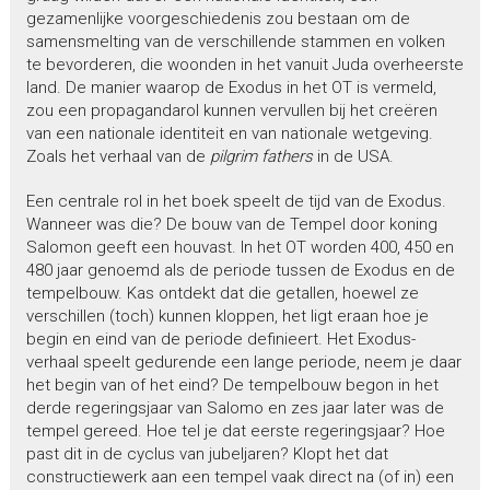
gezamenlijke voorgeschiedenis zou bestaan om de
samensmelting van de verschillende stammen en volken
te bevorderen, die woonden in het vanuit Juda overheerste
land. De manier waarop de Exodus in het OT is vermeld,
zou een propagandarol kunnen vervullen bij het creëren
van een nationale identiteit en van nationale wetgeving.
Zoals het verhaal van de
pilgrim fathers
in de USA.
Een centrale rol in het boek speelt de tijd van de Exodus.
Wanneer was die? De bouw van de Tempel door koning
Salomon geeft een houvast. In het OT worden 400, 450 en
480 jaar genoemd als de periode tussen de Exodus en de
tempelbouw. Kas ontdekt dat die getallen, hoewel ze
verschillen (toch) kunnen kloppen, het ligt eraan hoe je
begin en eind van de periode definieert. Het Exodus-
verhaal speelt gedurende een lange periode, neem je daar
het begin van of het eind? De tempelbouw begon in het
derde regeringsjaar van Salomo en zes jaar later was de
tempel gereed. Hoe tel je dat eerste regeringsjaar? Hoe
past dit in de cyclus van jubeljaren? Klopt het dat
constructiewerk aan een tempel vaak direct na (of in) een