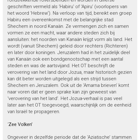
geschriften vermeld als ‘Habiru’ of ‘Apiru’ (voorlopers van
het woord ‘Hebrew’). Na verloop van tijd, bereikt een groep
Habiru een overeenkomst met de belangrijke stad
Shechem in noord Kanaän. Ze vermengen zich en samen
vormen ze een macht, waar andere steden zich bij
aansluiten: het noorden van Kanaän krijgt vorm als land. Het
wordt (vanuit Shechem) geleid door rechters (Richteren)
en later door koningen. Jeruzalem had in het zuidelijk deel
van Kanaän ook een bondgenootschap met een aantal
steden en was de aartsvijand. Het OT beschrijft de
verovering van het land door Jozua, maar historisch gezien
kan dit beter worden uitgelegd als een strijd tussen
Shechem en Jeruzalem. Ook uit de ‘Amarna brieven’ komt
naar voren dat er geen sprake kan zijn geweest van
‘verovering van het land’. Het Jozua-verhaal is pas veel
later aan het OT toegevoegd, waarschijnlijk om de eenheid
van Israël te propageren.
‘
Zee Volken’
Ongeveer in dezelfde periode dat de ‘Aziatische’ stammen