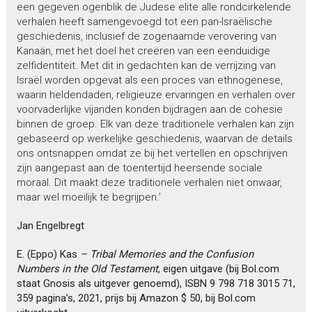
een gegeven ogenblik de Judese elite alle rondcirkelende
verhalen heeft samengevoegd tot een pan-Israëlische
geschiedenis, inclusief de zogenaamde verovering van
Kanaän, met het doel het creëren van een eenduidige
zelfidentiteit. Met dit in gedachten kan de verrijzing van
Israël worden opgevat als een proces van ethnogenese,
waarin heldendaden, religieuze ervaringen en verhalen over
voorvaderlijke vijanden konden bijdragen aan de cohesie
binnen de groep. Elk van deze traditionele verhalen kan zijn
gebaseerd op werkelijke geschiedenis, waarvan de details
ons ontsnappen omdat ze bij het vertellen en opschrijven
zijn aangepast aan de toentertijd heersende sociale
moraal. Dit maakt deze traditionele verhalen niet onwaar,
maar wel moeilijk te begrijpen.’
Jan Engelbregt
E. (Eppo) Kas
– Tribal Memories and the Confusion
Numbers in the Old Testament
, eigen uitgave (bij Bol.com
staat Gnosis als uitgever genoemd), ISBN 9 798 718 3015 71,
359 pagina’s, 2021, prijs bij Amazon $ 50, bij Bol.com