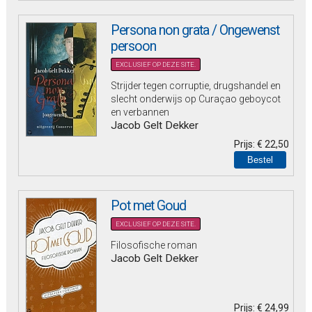
Persona non grata / Ongewenst
persoon
EXCLUSIEF OP DEZE SITE.
Strijder tegen corruptie, drugshandel en
slecht onderwijs op Curaçao geboycot
en verbannen
Jacob Gelt Dekker
Prijs:
€ 22,50
Pot met Goud
EXCLUSIEF OP DEZE SITE.
Filosofische roman
Jacob Gelt Dekker
Prijs:
€ 24,99