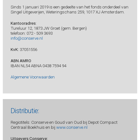
Sinds 1 januari 2019 is een gedeelte van het fonds onderdeel van
Singel Uitgeverijen, Weteringschans 259, 1017 XJ Amsterdam.
Kantooradres
:
Tureluur 12, 1873 JW Groet (gem. Bergen)
telefoon: 072 - 509 3693
info@conserve.nl
KvK:
37051556
ABN AMRO
IBAN NL54 ABNA 0438 7594 94
Algemene Voorwaarden
Distributie:
Regiotitels: Conserve en Goud van Oud bij Depot Compact
Centraal Boekhuis en bij
www.conserve.nl
Uitgevers Conserve: