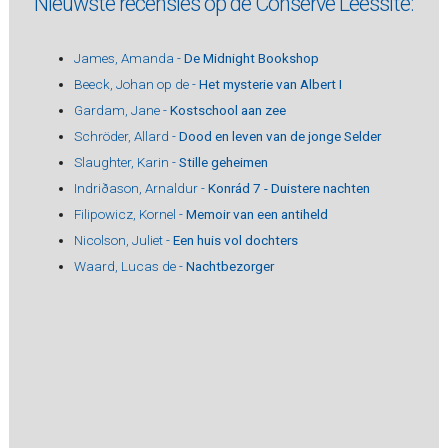
Nieuwste recensies op de Conserve Leessite:
James, Amanda -
De Midnight Bookshop
Beeck, Johan op de -
Het mysterie van Albert I
Gardam, Jane -
Kostschool aan zee
Schröder, Allard -
Dood en leven van de jonge Selder
Slaughter, Karin -
Stille geheimen
Indriðason, Arnaldur -
Konrád 7 - Duistere nachten
Filipowicz, Kornel -
Memoir van een antiheld
Nicolson, Juliet -
Een huis vol dochters
Waard, Lucas de -
Nachtbezorger