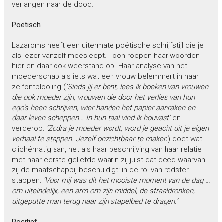
verlangen naar de dood.
Poëtisch
Lazaroms heeft een uitermate poëtische schrijfstijl die je
als lezer vanzelf meesleept. Toch roepen haar woorden
hier en daar ook weerstand op. Haar analyse van het
moederschap als iets wat een vrouw belemmert in haar
zelfontplooiing (
‘Sinds jij er bent, lees ik boeken van vrouwen
die ook moeder zijn, vrouwen die door het verlies van hun
ego’s heen schrijven, wier handen het papier aanraken en
daar leven scheppen… In hun taal vind ik houvast’
en
verderop:
‘Zodra je moeder wordt, word je geacht uit je eigen
verhaal te stappen. Jezelf onzichtbaar te maken’
) doet wat
clichématig aan, net als haar beschrijving van haar relatie
met haar eerste geliefde waarin zij juist dat deed waarvan
zij de maatschappij beschuldigt: in de rol van redster
stappen:
‘Voor mij was dit het mooiste moment van de dag …
om uiteindelijk, een arm om zijn middel, de straaldronken,
uitgeputte man terug naar zijn stapelbed te dragen.’
Positief