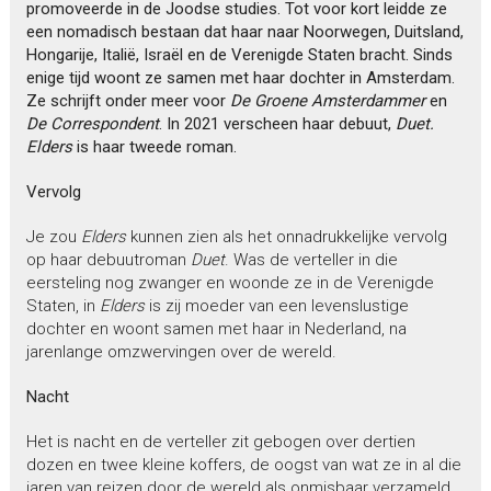
promoveerde in de Joodse studies. Tot voor kort leidde ze
een nomadisch bestaan dat haar naar Noorwegen, Duitsland,
Hongarije, Italië, Israël en de Verenigde Staten bracht. Sinds
enige tijd woont ze samen met haar dochter in Amsterdam.
Ze schrijft onder meer voor
De Groene Amsterdammer
en
De Correspondent
. In 2021 verscheen haar debuut,
Duet.
Elders
is haar tweede roman.
Vervolg
Je zou
Elders
kunnen zien als het onnadrukkelijke vervolg
op haar debuutroman
Duet
. Was de verteller in die
eersteling nog zwanger en woonde ze in de Verenigde
Staten, in
Elders
is zij moeder van een levenslustige
dochter en woont samen met haar in Nederland, na
jarenlange omzwervingen over de wereld.
Nacht
Het is nacht en de verteller zit gebogen over dertien
dozen en twee kleine koffers, de oogst van wat ze in al die
jaren van reizen door de wereld als onmisbaar verzameld