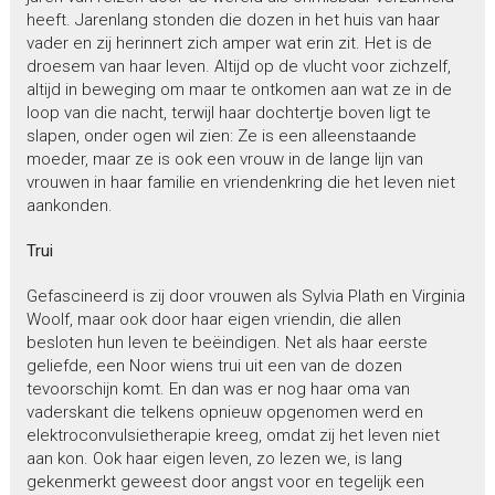
heeft. Jarenlang stonden die dozen in het huis van haar
vader en zij herinnert zich amper wat erin zit. Het is de
droesem van haar leven. Altijd op de vlucht voor zichzelf,
altijd in beweging om maar te ontkomen aan wat ze in de
loop van die nacht, terwijl haar dochtertje boven ligt te
slapen, onder ogen wil zien: Ze is een alleenstaande
moeder, maar ze is ook een vrouw in de lange lijn van
vrouwen in haar familie en vriendenkring die het leven niet
aankonden.
Trui
Gefascineerd is zij door vrouwen als Sylvia Plath en Virginia
Woolf, maar ook door haar eigen vriendin, die allen
besloten hun leven te beëindigen. Net als haar eerste
geliefde, een Noor wiens trui uit een van de dozen
tevoorschijn komt. En dan was er nog haar oma van
vaderskant die telkens opnieuw opgenomen werd en
elektroconvulsietherapie kreeg, omdat zij het leven niet
aan kon. Ook haar eigen leven, zo lezen we, is lang
gekenmerkt geweest door angst voor en tegelijk een