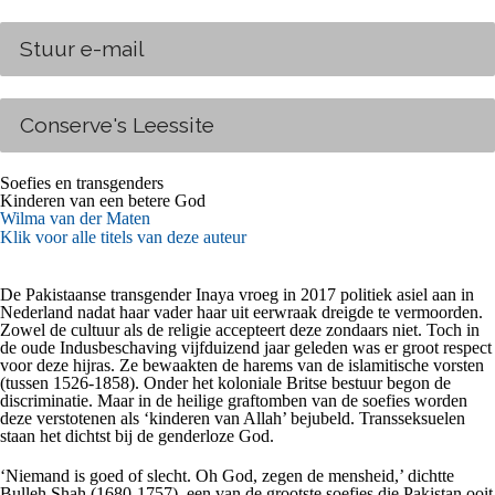
Stuur e-mail
Conserve's Leessite
Soefies en transgenders
Kinderen van een betere God
Wilma van der Maten
Klik voor alle titels van deze auteur
De Pakistaanse transgender Inaya vroeg in 2017 politiek asiel aan in
Nederland nadat haar vader haar uit eerwraak dreigde te vermoorden.
Zowel de cultuur als de religie accepteert deze zondaars niet. Toch in
de oude Indusbeschaving vijfduizend jaar geleden was er groot respect
voor deze hijras. Ze bewaakten de harems van de islamitische vorsten
(tussen 1526-1858). Onder het koloniale Britse bestuur begon de
discriminatie. Maar in de heilige graftomben van de soefies worden
deze verstotenen als ‘kinderen van Allah’ bejubeld. Transseksuelen
staan het dichtst bij de genderloze God.
‘Niemand is goed of slecht. Oh God, zegen de mensheid,’ dichtte
Bulleh Shah (1680-1757), een van de grootste soefies die Pakistan ooit