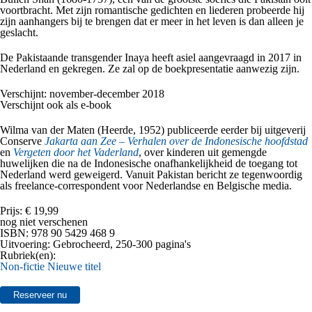
voortbracht. Met zijn romantische gedichten en liederen probeerde hij
zijn aanhangers bij te brengen dat er meer in het leven is dan alleen je
geslacht.
De Pakistaande transgender Inaya heeft asiel aangevraagd in 2017 in
Nederland en gekregen. Ze zal op de boekpresentatie aanwezig zijn.
Verschijnt: november-december 2018
Verschijnt ook als e-book
Wilma van der Maten (Heerde, 1952) publiceerde eerder bij uitgeverij
Conserve
Jakarta aan Zee – Verhalen over de Indonesische hoofdstad
en
Vergeten door het Vaderland
, over kinderen uit gemengde
huwelijken die na de Indonesische onafhankelijkheid de toegang tot
Nederland werd geweigerd. Vanuit Pakistan bericht ze tegenwoordig
als freelance-correspondent voor Nederlandse en Belgische media.
Prijs:
€ 19,99
nog niet verschenen
ISBN:
978 90 5429 468 9
Uitvoering:
Gebrocheerd, 250-300 pagina's
Rubriek(en):
Non‑fictie
Nieuwe titel