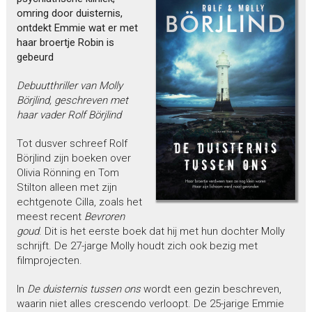
omring door duisternis,
ontdekt Emmie wat er met
haar broertje Robin is
gebeurd
Debuutthriller van Molly
Börjlind, geschreven met
haar vader Rolf Börjlind
Tot dusver schreef Rolf
Börjlind zijn boeken over
Olivia Rönning en Tom
Stilton alleen met zijn
echtgenote Cilla, zoals het
meest recent
Bevroren
goud
. Dit is het eerste boek dat hij met hun dochter Molly
schrijft. De 27-jarge Molly houdt zich ook bezig met
filmprojecten.
In
De duisternis tussen ons
wordt een gezin beschreven,
waarin niet alles crescendo verloopt. De 25-jarige Emmie