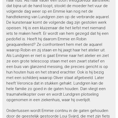
naar huis. Als haar vader een soort vreugdevuur aansteekt
dat bijna uit de hand loopt, stookt de moeder het vuur de
volgende dag weer op en Emmie kan nog net de
handtekening van Lundgren zien op de verbrande aquarel.
De kunstenaar komt de volgende dag zijn gestolen werk
opeisen. Hij is een kluizenaar die het liefst met niemand
iets te maken heeft. Er wordt van hem gezegd dat hij een
pedofiel is. Heeft hij daarom Emmie en Robin
geaquarelleerd? Ze confronteert hem met de aquarel
waarop Robin en zij staan en hij jaagt haar het atelier uit.
Als Lundgren er niet is gaat Emmie naar het atelier en ziet
ze een grote telescoop staan met een zwart statief en
een buis van glanzend messing, die precies gericht is op
hun houten huis en het strand erachter. Ook is hij bezig
met een schilderij waarop Oliver staat afgebeeld. Later
heeft Veronica dat in stukken gehakt. Lundgren kan de
hele familie zo goed in de gaten houden. Dan vliegt een
traumahelikopter over en wordt Lundgren plotseling
opgenomen in een ziekenhuis, waar hij overlijdt.
Ondertussen wordt Emmie continu in de gaten gehouden
door de geestelijk gestoorde Loui Svärd, die met zijn fiets