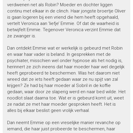
verdwenen net als Robin? Moeder en dochter liggen
continu met elkaar in de clinch. Haar jongste broertje Oliver
is gaan logeren bij een vriend die hem heeft opgehaald,
vertelt Veronica aan ’liefje’ Emmie. Of dat de waarheid is
betwijfelt Emmie. Tegenover Veronica verzint Emmie dat
ze zwanger is.
Dan ontdekt Emmie wat er werkelijk is gebeurd met Robin
en waar haar vader is beland. In gesprekken met de
psychiater, misschien wel onder hypnose als het nodig is,
herinnert ze zich ineens dat haar moeder haar wel degelijk
heeft geprobeerd te beschermen. Was het daarom niet
wreed dat ze iets heeft gedaan waar ze nu spijt van zal
krijgen? Ze had bij haar moeder al Sobril in de koffie
gedaan, waar door ze slaperig werd en naar bed wilde. Het
noodlot slaat daarna toe. Wat er is gebeurd komt uit, weet
ze nadat ze met haar moeder gesproken heeft. Het is
alles bij elkaar beslist geen vrolijk verhaal.
Dan neemt Emmie op een vreselijke manier revanche op
iemand, die haar juist probeerde te beschermen, haar