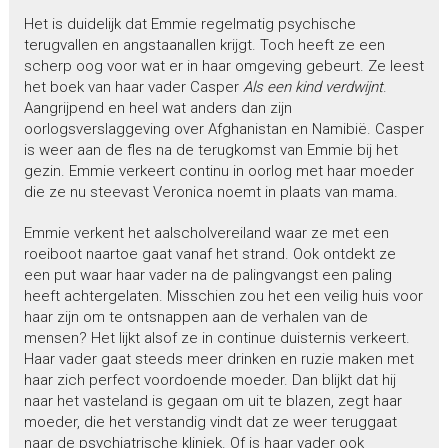
Het is duidelijk dat Emmie regelmatig psychische
terugvallen en angstaanallen krijgt. Toch heeft ze een
scherp oog voor wat er in haar omgeving gebeurt. Ze leest
het boek van haar vader Casper
Als een kind verdwijnt
.
Aangrijpend en heel wat anders dan zijn
oorlogsverslaggeving over Afghanistan en Namibië. Casper
is weer aan de fles na de terugkomst van Emmie bij het
gezin. Emmie verkeert continu in oorlog met haar moeder
die ze nu steevast Veronica noemt in plaats van mama.
Emmie verkent het aalscholvereiland waar ze met een
roeiboot naartoe gaat vanaf het strand. Ook ontdekt ze
een put waar haar vader na de palingvangst een paling
heeft achtergelaten. Misschien zou het een veilig huis voor
haar zijn om te ontsnappen aan de verhalen van de
mensen? Het lijkt alsof ze in continue duisternis verkeert.
Haar vader gaat steeds meer drinken en ruzie maken met
haar zich perfect voordoende moeder. Dan blijkt dat hij
naar het vasteland is gegaan om uit te blazen, zegt haar
moeder, die het verstandig vindt dat ze weer teruggaat
naar de psychiatrische kliniek. Of is haar vader ook