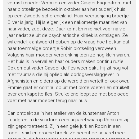
verrast moeder Veronica en vader Casper Fagerström met
haar plotselinge bezoek in oktober aan het ouderlijk huis
op een Zweeds schereneiland. Haar veertienjarig broertje
Oliver is jarig. Hij is eigenlijk een nakomertje maar niet van
haar vader, zegt deze. Daar komt Emmie niet voor na vier
jaar nadat ze uit de psychiatrische kliniek is ontslagen. Ze
wil eindelijk antwoord hebben op de vraag hoe het kan dat
haar toenmalige broertje Robin plotseling verdween.
Volgens haar moeder verdronk hij toen ze nog klein waren.
Het huis is in verval en haar ouders maken continu ruzie.
Ook omdat vader Casper de fles weer pakt. Hij zit nog vol
met trauma’s die hij opliep als oorlogsverslaggever in
Afghanistan en elders op de wereld en vertelt er ook over.
Emmie gaat er continu op uit met blote voeten en struikelt
over een kapotte fles. Struikelend loopt ze met bebloede
voet met haar moeder terug naar huis.
Dan ontdekt ze in het atelier van de kunstenaar Anton
Lundgren in de vuurtoren een aquarel waarop Robin en zij
zijn geportretteerd. Zij in een gele jurk en Robin in een
rood T-shirt en groene broek. Ze neemt de aquarel mee