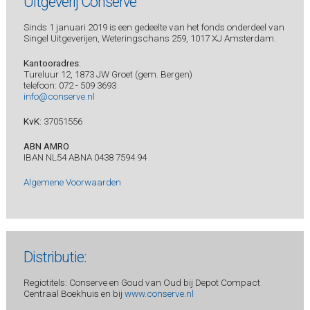
Uitgeverij Conserve
Sinds 1 januari 2019 is een gedeelte van het fonds onderdeel van
Singel Uitgeverijen, Weteringschans 259, 1017 XJ Amsterdam.
Kantooradres
:
Tureluur 12, 1873 JW Groet (gem. Bergen)
telefoon: 072 - 509 3693
info@conserve.nl
KvK:
37051556
ABN AMRO
IBAN NL54 ABNA 0438 7594 94
Algemene Voorwaarden
Distributie:
Regiotitels: Conserve en Goud van Oud bij Depot Compact
Centraal Boekhuis en bij
www.conserve.nl