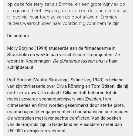
op dezelfde ferry zat als Emmie, en een grote wijnvlek op
zijn gezicht heeft. Hij vergreep zich eerder aan een meisje,
hij overviel haar toen ze van de boot afkwam. Emmie’s
ouders waarschuwen haar voorzichtig voor hem te zijn.
De auteurs
Molly Börjlind (1994) studeerde aan de filmacademie in
Stockholm en werkte aan verschillende filmprojecten. Ze
woont in Kopenhagen.
De duisternis tussen ons
is haar
schrijfdebuut.
Rolf Börjlind (Västra Skrävlinge, Skåne Iän,
1943) is bekend
van zijn thrillerserie over Olivia Rönning en Tom Stilton, die hij
met zijn vrouw Cilla schrijft. Cilla en Rolf behoren tot de
meest gevierde scenarioschrijvers van Zweden. Hun
crimeseries en films worden gekenmerkt door sterke plots,
maatschappelijk engagement en charismatische personages
die worstelen met levensechte conflicten. Van de boeken
van de Börjlinds zijn in Nederland en Vlaanderen meer dan
250.000 exemplaren verkocht.