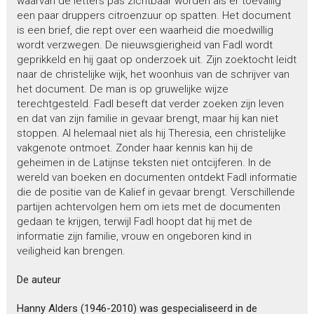
waarvan de letters pas zichtbaar worden als er toevallig
een paar druppers citroenzuur op spatten. Het document
is een brief, die rept over een waarheid die moedwillig
wordt verzwegen. De nieuwsgierigheid van Fadl wordt
geprikkeld en hij gaat op onderzoek uit. Zijn zoektocht leidt
naar de christelijke wijk, het woonhuis van de schrijver van
het document. De man is op gruwelijke wijze
terechtgesteld. Fadl beseft dat verder zoeken zijn leven
en dat van zijn familie in gevaar brengt, maar hij kan niet
stoppen. Al helemaal niet als hij Theresia, een christelijke
vakgenote ontmoet. Zonder haar kennis kan hij de
geheimen in de Latijnse teksten niet ontcijferen. In de
wereld van boeken en documenten ontdekt Fadl informatie
die de positie van de Kalief in gevaar brengt. Verschillende
partijen achtervolgen hem om iets met de documenten
gedaan te krijgen, terwijl Fadl hoopt dat hij met de
informatie zijn familie, vrouw en ongeboren kind in
veiligheid kan brengen.
De auteur
Hanny Alders (1946-2010) was gespecialiseerd in de