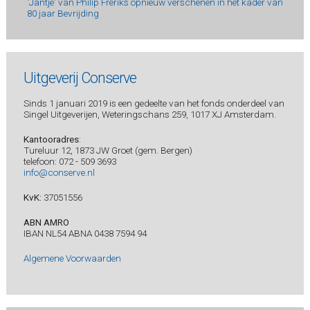
'Jantje' van Philip Freriks opnieuw verschenen in het kader van
80 jaar Bevrijding
Uitgeverij Conserve
Sinds 1 januari 2019 is een gedeelte van het fonds onderdeel van
Singel Uitgeverijen, Weteringschans 259, 1017 XJ Amsterdam.
Kantooradres
:
Tureluur 12, 1873 JW Groet (gem. Bergen)
telefoon: 072 - 509 3693
info@conserve.nl
KvK:
37051556
ABN AMRO
IBAN NL54 ABNA 0438 7594 94
Algemene Voorwaarden