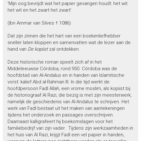
‘Mijn oog bevrijdt wat het papier gevangen houdt: het wit
het wit en het zwart het zwart’
(Ibn Ammar van Silves † 1086)
Dat zijn zinnen die het hart van een boekenliefhebber
sneller laten kloppen en samenvatten wat de lezer aan de
hand van
De kopiist
zal ontdekken.
Deze historische roman speelt zich af in het
Middeleeuwse Córdoba, rond 950. Córdoba was de
hoofdstad van Al-Andalus en in handen van Islamitische
vorst: kalief Abd al-Rahman III. In die tijd werkt de
hoofdpersoon Fadl Allah, een vrome moslim, als kopiist bij
de historiograaf Al Razi, die bezig is met zijn meesterwerk,
namelijk de geschiedenis van Al-Andalus te schrijven. Het
werk van Fadl bestaat uit het maken van aantekeningen
tijdens het onderzoek en passages overschrijven.
Daarnaast kalligrafeert hij boekomslagen voor het
familiebedrijf van zijn vader. Tijdens zijn werkzaamheden in
het huis van Al Razi, krijgt Fadl een vel papier in handen,