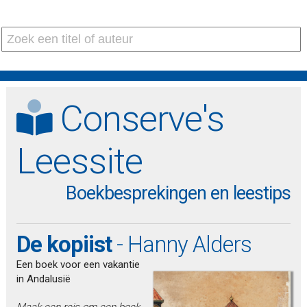
Conserve's
Leessite
Boekbesprekingen en leestips
De kopiist
- Hanny Alders
Een boek voor een vakantie
in Andalusië
Maak een reis om een boek