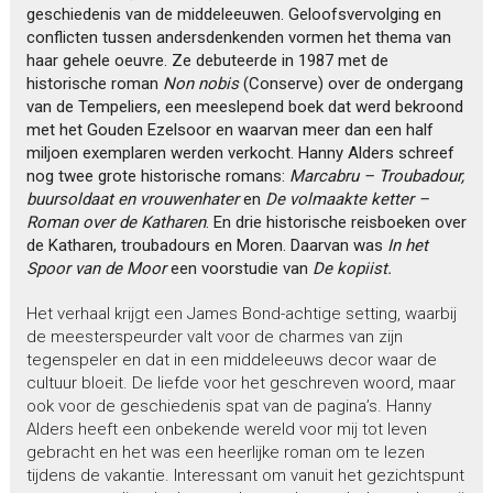
geschiedenis van de middeleeuwen. Geloofsvervolging en
conflicten tussen andersdenkenden vormen het thema van
haar gehele oeuvre. Ze debuteerde in 1987 met de
historische roman
Non nobis
(Conserve) over de ondergang
van de Tempeliers, een meeslepend
boek dat werd bekroond
met het Gouden Ezelsoor en waarvan meer dan een half
miljoen exemplaren werden verkocht. Hanny Alders schreef
nog twee grote historische romans:
Marcabru – Troubadour,
buursoldaat en
vrouwenhater
en
De volmaakte ketter –
Roman over de Katharen
. En drie historische reisboeken over
de Katharen, troubadours en Moren. Daarvan was
In het
Spoor van de Moor
een voorstudie van
De kopiist.
Het verhaal krijgt een James Bond-achtige setting, waarbij
de meesterspeurder valt voor de charmes van zijn
tegenspeler en dat in een middeleeuws decor waar de
cultuur bloeit. De liefde voor het geschreven woord, maar
ook voor de geschiedenis spat van de pagina’s. Hanny
Alders heeft een onbekende wereld voor mij tot leven
gebracht en het was een heerlijke roman om te lezen
tijdens de vakantie. Interessant om vanuit het gezichtspunt