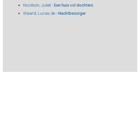
Nicolson, Juliet -
Een huis vol dochters
Waard, Lucas de -
Nachtbezorger