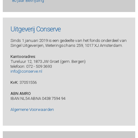
80 jaar Bevrijding
Uitgeverij Conserve
Sinds 1 januari 2019 is een gedeelte van het fonds onderdeel van
Singel Uitgeverijen, Weteringschans 259, 1017 XJ Amsterdam.
Kantooradres
:
Tureluur 12, 1873 JW Groet (gem. Bergen)
telefoon: 072 - 509 3693
info@conserve.nl
KvK:
37051556
ABN AMRO
IBAN NL54 ABNA 0438 7594 94
Algemene Voorwaarden