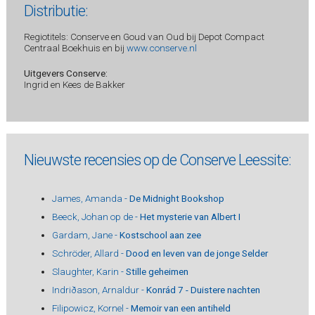
Distributie:
Regiotitels: Conserve en Goud van Oud bij Depot Compact
Centraal Boekhuis en bij
www.conserve.nl
Uitgevers Conserve:
Ingrid en Kees de Bakker
Nieuwste recensies op de Conserve Leessite:
James, Amanda -
De Midnight Bookshop
Beeck, Johan op de -
Het mysterie van Albert I
Gardam, Jane -
Kostschool aan zee
Schröder, Allard -
Dood en leven van de jonge Selder
Slaughter, Karin -
Stille geheimen
Indriðason, Arnaldur -
Konrád 7 - Duistere nachten
Filipowicz, Kornel -
Memoir van een antiheld