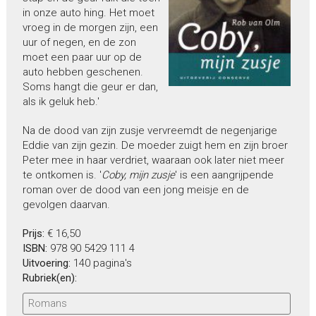
in onze auto hing. Het moet
vroeg in de morgen zijn, een
uur of negen, en de zon
moet een paar uur op de
auto hebben geschenen.
Soms hangt die geur er dan,
als ik geluk heb.'
Na de dood van zijn zusje vervreemdt de negenjarige
Eddie van zijn gezin. De moeder zuigt hem en zijn broer
Peter mee in haar verdriet, waaraan ook later niet meer
te ontkomen is. '
Coby, mijn zusje
' is een aangrijpende
roman over de dood van een jong meisje en de
gevolgen daarvan.
Prijs:
€ 16,50
ISBN:
978 90 5429 111 4
Uitvoering:
140 pagina's
Rubriek(en):
Romans