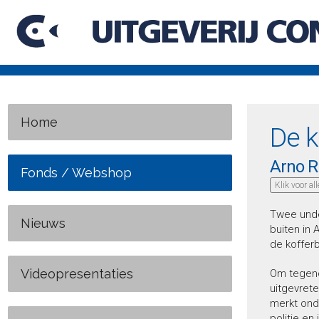
Home
De k
Arno R
Fonds / Webshop
Klik voor al
Twee unde
Nieuws
buiten in 
de kofferb
Videopresentaties
Om tegeno
uitgevrete
merkt ond
politie en