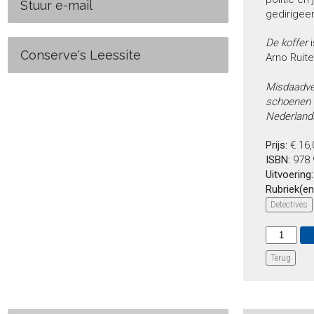
Stuur e-mail
gedirigeer
De koffer
i
Conserve's Leessite
Arno Ruit
Misdaadver
schoenen s
Nederlands
Prijs:
€ 16
ISBN:
978 
Uitvoering
Rubriek(en
Detectives
Terug