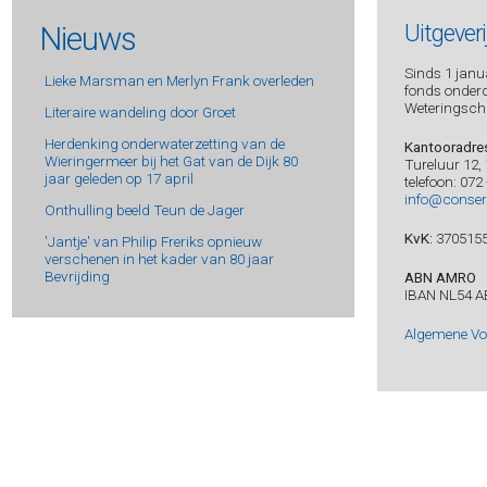
Nieuws
Uitgever
Sinds 1 janua
Lieke Marsman en Merlyn Frank overleden
fonds onderde
Weteringsch
Literaire wandeling door Groet
Herdenking onderwaterzetting van de
Kantooradre
Wieringermeer bij het Gat van de Dijk 80
Tureluur 12,
jaar geleden op 17 april
telefoon: 072
info@conser
Onthulling beeld Teun de Jager
KvK:
370515
'Jantje' van Philip Freriks opnieuw
verschenen in het kader van 80 jaar
Bevrijding
ABN AMRO
IBAN NL54 A
Algemene V