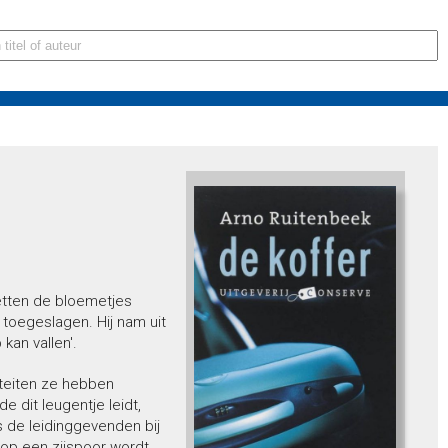
etten de bloemetjes
 toegeslagen. Hij nam uit
kan vallen'.
teiten ze hebben
e dit leugentje leidt,
 de leidinggevenden bij
j op een zijspoor wordt