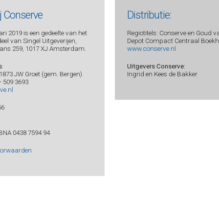
ij Conserve
Distributie:
ri 2019 is een gedeelte van het
Regiotitels: Conserve en Goud v
el van Singel Uitgeverijen,
Depot Compact Centraal Boekhu
ans 259, 1017 XJ Amsterdam.
www.conserve.nl
s
:
Uitgevers Conserve:
 1873 JW Groet (gem. Bergen)
Ingrid en Kees de Bakker
 - 509 3693
ve.nl
56
BNA 0438 7594 94
oorwaarden