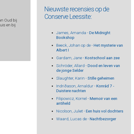
Nieuwste recensies op de
Conserve Leessite:
an Oud bij
is en bij
James, Amanda -
De Midnight
Bookshop
Beeck, Johan op de -
Het mysterie van
Albert I
Gardam, Jane -
Kostschool aan zee
Schröder, Allard -
Dood en leven van
de jonge Selder
Slaughter, Karin -
Stille geheimen
Indriðason, Arnaldur -
Konrád 7 -
Duistere nachten
Filipowicz, Kornel -
Memoir van een
antiheld
Nicolson, Juliet -
Een huis vol dochters
Waard, Lucas de -
Nachtbezorger