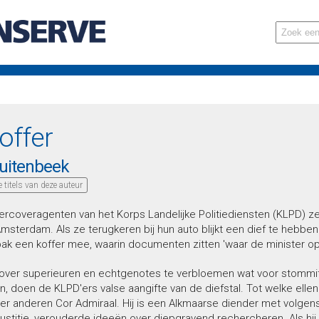
offer
uitenbeek
le titels van deze auteur
rcoveragenten van het Korps Landelijke Politiediensten (KLPD) z
Amsterdam. Als ze terugkeren bij hun auto blijkt een dief te hebben
ak een koffer mee, waarin documenten zitten 'waar de minister op 
ver superieuren en echtgenotes te verbloemen wat voor stommi
n, doen de KLPD'ers valse aangifte van de diefstal. Tot welke ellend
er anderen Cor Admiraal. Hij is een Alkmaarse diender met volgens
 justitie, verouderde ideeën over diepgravend rechercheren. Als hi