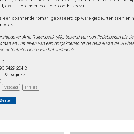
d, gaat hij op eigen houtje op onderzoek uit.
s een spannende roman, gebaseerd op ware gebeurtenissen en he
enbeek.
slaggever Arno Ruitenbeek (49), bekend van non-fictieboeken als Je 
taan en Het leven van een drugskoerier, tilt de deksel van de IRT-bee
e autoriteiten leren van het verleden?
,00
90 5429 204 3
:
192 pagina's
):
Misdaad
Thrillers