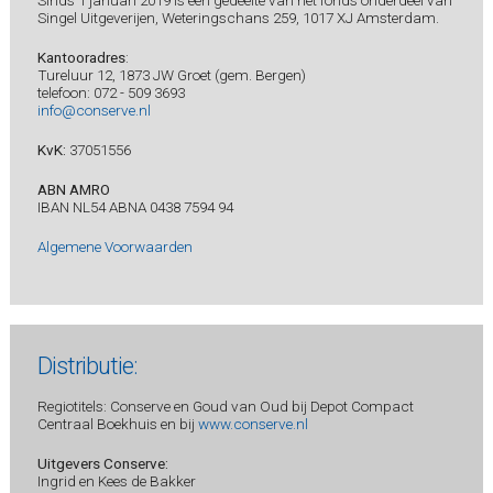
Singel Uitgeverijen, Weteringschans 259, 1017 XJ Amsterdam.
Kantooradres
:
Tureluur 12, 1873 JW Groet (gem. Bergen)
telefoon: 072 - 509 3693
info@conserve.nl
KvK:
37051556
ABN AMRO
IBAN NL54 ABNA 0438 7594 94
Algemene Voorwaarden
Distributie:
Regiotitels: Conserve en Goud van Oud bij Depot Compact
Centraal Boekhuis en bij
www.conserve.nl
Uitgevers Conserve:
Ingrid en Kees de Bakker