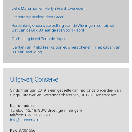
Lieke Marsman en Merlyn Frank overleden
Literaire wandeling door Groet
Herdenking onderwaterzetting van de Wieringermeer bij het
Gat van de Dijk 80 jaar geleden op 17 april
Onthulling beeld Teun de Jager
'Jantje' van Philip Freriks opnieuw verschenen in het kader van
80 jaar Bevrijding
Uitgeverij Conserve
Sinds 1 januari 2019 is een gedeelte van het fonds onderdeel van
Singel Uitgeverijen, Weteringschans 259, 1017 XJ Amsterdam.
Kantooradres
:
Tureluur 12, 1873 JW Groet (gem. Bergen)
telefoon: 072 - 509 3693
info@conserve.nl
KvK:
37051556