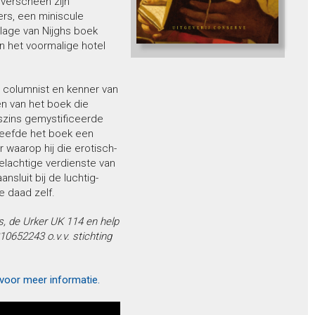
 verscheen zijn
rs, een miniscule
lage van Nijghs boek
en het voormalige hotel
, columnist en kenner van
n van het boek die
szins gemystificeerde
eleefde het boek een
 waarop hij die erotisch-
felachtige verdienste van
nsluit bij de luchtig-
e daad zelf.
, de Urker UK 114 en help
0652243 o.v.v. stichting
 voor meer informatie.