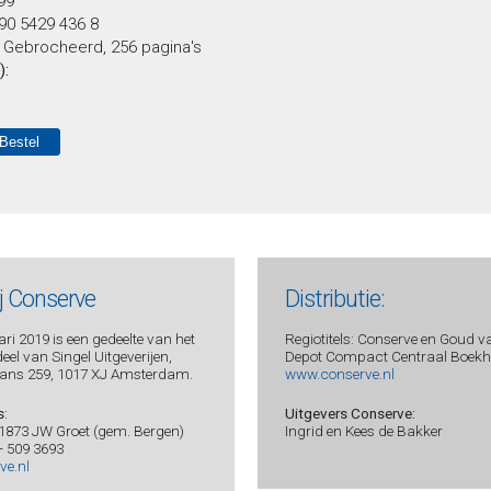
,99
90 5429 436 8
:
Gebrocheerd, 256 pagina's
):
ij Conserve
Distributie:
ri 2019 is een gedeelte van het
Regiotitels: Conserve en Goud v
el van Singel Uitgeverijen,
Depot Compact Centraal Boekhu
ans 259, 1017 XJ Amsterdam.
www.conserve.nl
s
:
Uitgevers Conserve:
 1873 JW Groet (gem. Bergen)
Ingrid en Kees de Bakker
 - 509 3693
ve.nl