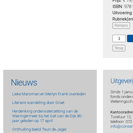
Prijs:
€ 19
ISBN:
978 
Uitvoering
Rubriek(en
Romans
Terug
Nieuws
Uitgever
Sinds 1 janua
Lieke Marsman en Merlyn Frank overleden
fonds onderde
Weteringsch
Literaire wandeling door Groet
Herdenking onderwaterzetting van de
Kantooradre
Wieringermeer bij het Gat van de Dijk 80
Tureluur 12,
jaar geleden op 17 april
telefoon: 072
info@conser
Onthulling beeld Teun de Jager