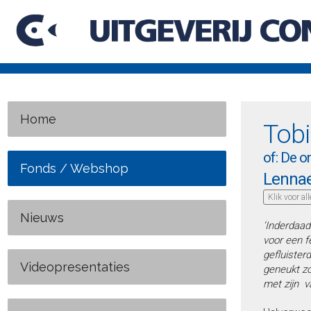
Home
Tob
of: De o
Fonds / Webshop
Lennae
Klik voor al
Nieuws
‘Inderdaad
voor een 
gefluister
Videopresentaties
geneukt z
met zijn v