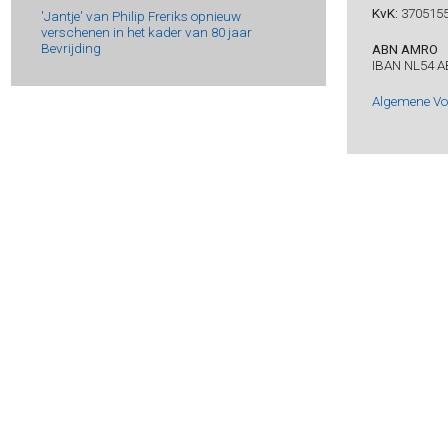
KvK:
370515
'Jantje' van Philip Freriks opnieuw
verschenen in het kader van 80 jaar
Bevrijding
ABN AMRO
IBAN NL54 A
Algemene V