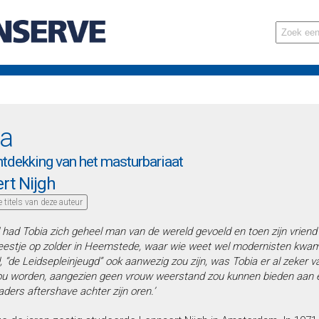
ia
ntdekking van het masturbariaat
rt Nijgh
le titels van deze auteur
 had Tobia zich geheel man van de wereld gevoeld en toen zijn vrien
feestje op zolder in Heemstede, waar wie weet wel modernisten kwa
d, “de Leidsepleinjeugd” ook aanwezig zou zijn, was Tobia er al zeker 
ou worden, aangezien geen vrouw weerstand zou kunnen bieden aan 
aders aftershave achter zijn oren.’