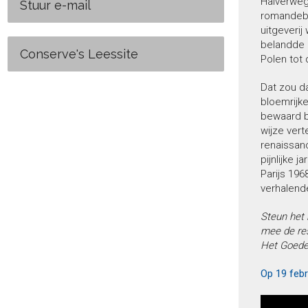
Halverweg
Stuur e-mail
romandebu
uitgeveri
belandde i
Conserve's Leessite
Polen tot
Dat zou da
bloemrijk
bewaard b
wijze vert
renaissanc
pijnlijke 
Parijs 196
verhalende
Steun het 
mee de res
Het Goede
Op 19 febr