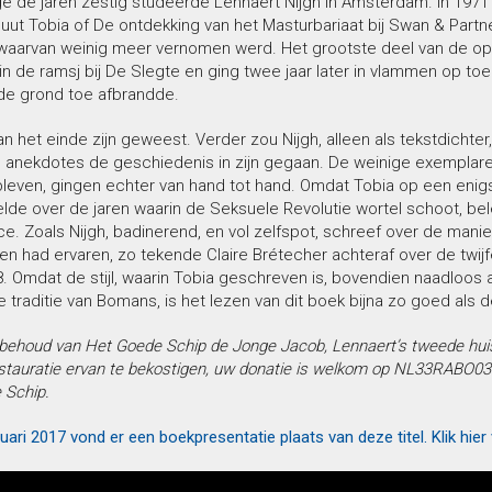
e de jaren zestig studeerde Lennaert Nijgh in Amsterdam. In 1971
ut Tobia of De ontdekking van het Masturbariaat bij Swan & Partne
j waarvan weinig meer vernomen werd. Het grootste deel van de op
n de ramsj bij De Slegte en ging twee jaar later in vlammen op to
 de grond toe afbrandde.
n het einde zijn geweest. Verder zou Nijgh, alleen als tekstdichter
e anekdotes de geschiedenis in zijn gegaan. De weinige exemplare
leven, gingen echter van hand tot hand. Omdat Tobia op een enig
elde over de jaren waarin de Seksuele Revolutie wortel schoot, b
e. Zoals Nijgh, badinerend, en vol zelfspot, schreef over de manier
jaren had ervaren, zo tekende Claire Brétecher achteraf over de twij
8. Omdat de stijl, waarin Tobia geschreven is, bovendien naadloos aa
 traditie van Bomans, is het lezen van dit boek bijna zo goed als d
behoud van Het Goede Schip de Jonge Jacob, Lennaert’s tweede huis
tauratie ervan te bekostigen, uw donatie is welkom op NL33RABO031
 Schip.
uari 2017 vond er een boekpresentatie plaats van deze titel. Klik hier