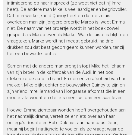
intimiderend op haar inspreekt (ze weet niet dat hij Imre
heet). De andere man Mike is veel aardiger en begripvoller.
Dat hij in werkelijkheid Quincy heet en dat de zojuist
overleden man zijn jongere broertje Marco is, weet Emma
niet. De naam van het broertje wordt in het boek zowel
gespeld als Marco evenals Marko. Wat de juiste is blijft een
vraagteken, Marko wordt het meest gebruikt, na drie
drukken zou dat best gecorrigeerd kunnen worden, tenzij
het een bewuste fout is.
Samen met de andere man brengt stopt Mike het lichaam
van zijn broer in de kofferbak van de Audi. In het bos
steken ze de auto in brand. En nemen zo afscheid van hun
makker. Mike blijkt echter de bouwvakker Quincy te zijn en
zijn vriend Imre, iemand van Hongaarse afkomst die in een
mooie villa woont en die iets meer wil dan een saai leven.
Hoewel Emma zichtbaar wonden heeft overgehouden aan
het nachtelijk drama, vertelt ze er niets over aan haar
collega’s Rosalie en Bob. Ook niet aan haar baas Deon,
maar hij begint nattigheid te voelen als ze vraagt waar de