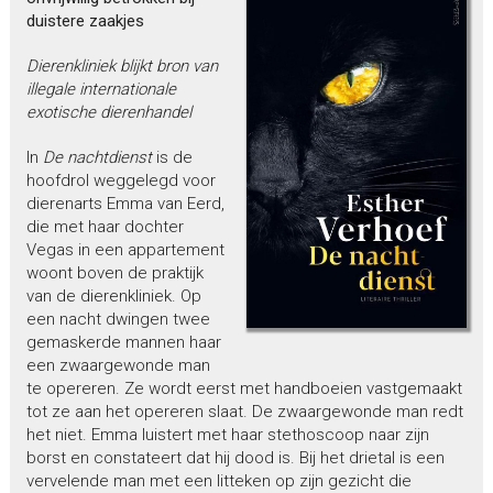
duistere zaakjes
Dierenkliniek blijkt bron van
illegale internationale
exotische dierenhandel
In
De nachtdienst
is de
hoofdrol weggelegd voor
dierenarts Emma van Eerd,
die met haar dochter
Vegas in een appartement
woont boven de praktijk
van de dierenkliniek. Op
een nacht dwingen twee
gemaskerde mannen haar
een zwaargewonde man
te opereren. Ze wordt eerst met handboeien vastgemaakt
tot ze aan het opereren slaat. De zwaargewonde man redt
het niet. Emma luistert met haar stethoscoop naar zijn
borst en constateert dat hij dood is. Bij het drietal is een
vervelende man met een litteken op zijn gezicht die