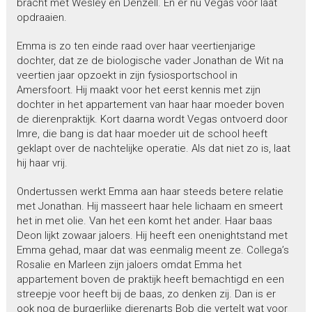
bracht met Wesley en Denzell. En er nu Vegas voor laat
opdraaien.
Emma is zo ten einde raad over haar veertienjarige
dochter, dat ze de biologische vader Jonathan de Wit na
veertien jaar opzoekt in zijn fysiosportschool in
Amersfoort. Hij maakt voor het eerst kennis met zijn
dochter in het appartement van haar haar moeder boven
de dierenpraktijk. Kort daarna wordt Vegas ontvoerd door
Imre, die bang is dat haar moeder uit de school heeft
geklapt over de nachtelijke operatie. Als dat niet zo is, laat
hij haar vrij.
Ondertussen werkt Emma aan haar steeds betere relatie
met Jonathan. Hij masseert haar hele lichaam en smeert
het in met olie. Van het een komt het ander. Haar baas
Deon lijkt zowaar jaloers. Hij heeft een onenightstand met
Emma gehad, maar dat was eenmalig meent ze. Collega’s
Rosalie en Marleen zijn jaloers omdat Emma het
appartement boven de praktijk heeft bemachtigd en een
streepje voor heeft bij de baas, zo denken zij. Dan is er
ook nog de burgerlijke dierenarts Bob die vertelt wat voor