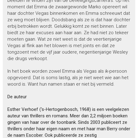
beelden te vinden zijn van de beveiligingscamera’s. Op het
moment dat Emma de zwaargewonde Marko opereert wil
haar dochter Vegas binnenkomen en Emma schreeuwt dat
ze weg moet blijven. Doodsbang als ze is dat haar dochter
erbij betrokken wordt. Gelukkig komt ze niet binnen. Later
biedt ze haar excuses aan haar aan. Ze had niet zo tekeer
moeten gaan. Wat ze niet weet is dat de veertienjarige
Vegas al flink aan het blowen is met joints en dat ze
tongzoent met de vijf jaar oudere, negentienjarige Wesley
die drugs verkoopt.
In het boek worden zowel Emma als Vegas als ik-persoon
opgevoerd. Dat is soms lastig, als je niet weet wie aan het
woord is. Want hun namen staan er niet bij vermeld.
De auteur
Esther Verhoef (‘s-Hertogenbosch, 1968) is een veelgelezen
auteur van thrillers en romans. Meer dan 2,2 miljoen boeken
gingen van haar over de toonbank. Sinds 2003 publiceert ze
thrillers onder haar eigen naam en met haar man Berry onder
de naam Escober. Ook publiceerde ze zestig