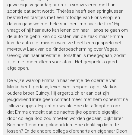
geweldige verjaardag hij en zijn vrouw vieren met hun
zoontje dat acht wordt. ‘Thérèse heeft een springkussen
besteld en taartjes met een fotootje van Floris erop, en
daarna gaan we met hele spul per limo naar de film.’ Hij
vraagt of hij haar auto kan lenen om naar Hanos te gaan om
de auto te gebruiken op kosten van de zaak, maar Emma
kan de auto niet missen want ze heeft een gesprek met
mevrouw Laak van de Kinderbescherming over Vegas.
Gevolg van haar arrestatie. Jonathan is meegegaan, zodat
zij er niet meer alleen voor staat. Het gesprek is goed
afgelopen.
De wijze waarop Emma in haar eentje de operatie van
Marko heeft gedaan, levert veel respect op bij Marko’s
oudere broer Quincy. Hij ergert zich er aan dat zijn
jeugdvriend Imre geen contact meer met hem opneemt na
talloze appjes. Hij zint op wraak. Hoe dat afloopt en ook
dat Emma ontdekt dat de nachtelijke operatie eigenlijk
door collega Bob zou moeten worden gedaan, blijkt later.
Bob heeft enorme gokschulden. Hoe denkt hij die af te
lossen? En de andere collega-dierenarts en eigenaar Deon