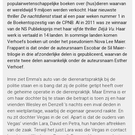
populairwetenschappelijke boeken over (hus)dieren waarvan
er wereldwijd 9 miljoen werden verkocht. Haar nieuwste
thriller
De nachtdienst
staat al een paar weken nummer 1 in
de Boekentopzestig van de CPNB. Al in 2011 was ze winnaar
van de NS Publieksprijs met haar vijfde thriller
Déjà Vu.
Haar
werk is vertaald in 14 landen. In sommige landen komen
Verhoefs boeken uit onder het pseudoniem Nova Lee Maier.
Frappant is dat onder de auteursnaam Escobar de Sil Maier-
trilogie in drie afzonderlijke delen is gepubliceerd, waarvan de
eerste twee delen aanvankelijk onder de auteursnaam Esther
Verhoef.
Imre ziet Emma’s auto van de dierenartspraktijk bij de
politie staan en is bang dat zij de politie getipt heeft over
de geheime operatie in de dierenpraktijk. Maar Emma is er
om haar dochter bij te staan die betrapt is toen zij en haar
vrienden Wesley en Denzell ’s nachts een inval deden in
een wietplantage, waarbij de eigenaar gewond raakte. En
nu zit dochter Vegas in de cel. Apart is dat de ouders van
Vegas’ vriendin Lara, David en Petra, hun handen aftrekken
van de zaak. Terwijl het juist Lara was die Vegas in contact