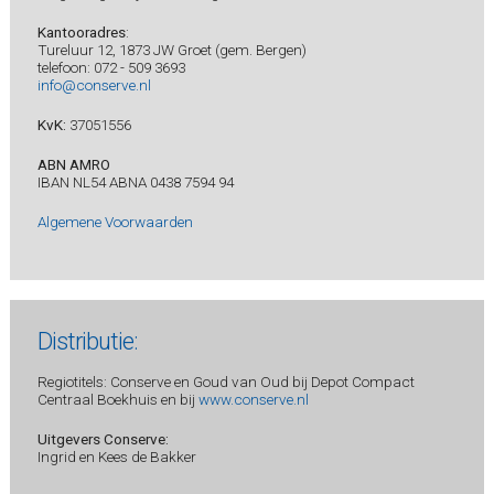
Kantooradres
:
Tureluur 12, 1873 JW Groet (gem. Bergen)
telefoon: 072 - 509 3693
info@conserve.nl
KvK:
37051556
ABN AMRO
IBAN NL54 ABNA 0438 7594 94
Algemene Voorwaarden
Distributie:
Regiotitels: Conserve en Goud van Oud bij Depot Compact
Centraal Boekhuis en bij
www.conserve.nl
Uitgevers Conserve:
Ingrid en Kees de Bakker