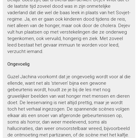
de laatste tijd zoveel dood was in zijn onmetelijke
vaderland dat die wel de baas leek in plaats van het Sovjet-
regime. Ja, en er gaan ook kinderen dood tijdens de reis,
niet alleen van de honger, maar ook door de cholera. Dejev
vult hun plaatsen op met verstekelingen die ze onderweg
tegenkomen, ook vervuild, hongerig en ziek. Met zoveel
leed bestaat het gevaar immuun te worden voor leed,
verzucht iemand.
Ongevoelig
Guzel Jachina voorkomt dat je ongevoelig wordt voor al die
ellende, want net als ‘sterven’ bijna een gewone
gebeurtenis wordt, houdt ze je bij de les met nog
gruwelijker beelden van wat honger met mensen en dieren
doet. De leeservaring is niet altijd prettig, maar je wordt
toch het verhaal ingezogen. De spannende scènes volgen
elkaar als een snoer van afgeronde gebeurtenissen op,
soms als horror, dan weer meelevend, soms als
hallucinaties, dan weer onvoorstelbaar wreed, bijvoorbeeld
de ontmoeting met partizanen, of de scène met het kalfje.