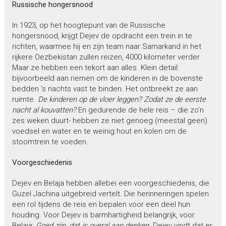
Russische hongersnood
In 1923, op het hoogtepunt van de Russische
hongersnood, krijgt Dejev de opdracht een trein in te
richten, waarmee hij en zijn team naar Samarkand in het
rijkere Oezbekistan zullen reizen, 4000 kilometer verder.
Maar ze hebben een tekort aan alles. Klein detail:
bijvoorbeeld aan riemen om de kinderen in de bovenste
bedden ’s nachts vast te binden. Het ontbreekt ze aan
ruimte.
De kinderen op de vloer leggen? Zodat ze de eerste
nacht al kouvatten?
En gedurende de hele reis – die zo’n
zes weken duurt- hebben ze niet genoeg (meestal geen)
voedsel en water en te weinig hout en kolen om de
stoomtrein te voeden.
Voorgeschiedenis
Dejev en Belaja hebben allebei een voorgeschiedenis, die
Guzel Jachina uitgebreid vertelt. Die herinneringen spelen
een rol tijdens de reis en bepalen voor een deel hun
houding. Voor Dejev is barmhartigheid belangrijk, voor
Belaja:
Goed zijn, dat is overal aan denken.
Dejev vindt dat er