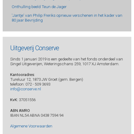
Onthulling beeld Teun de Jager
'Jantje' van Philip Freriks opnieuw verschenen in het kader van
80 jaar Bevrijding
Uitgeverij Conserve
Sinds 1 januari 2019 is een gedeelte van het fonds onderdeel van
Singel Uitgeverijen, Weteringschans 259, 1017 XJ Amsterdam.
Kantooradres
:
Tureluur 12, 1873 JW Groet (gem. Bergen)
telefoon: 072 - 509 3693
info@conserve.nl
KvK:
37051556
ABN AMRO
IBAN NL54 ABNA 0438 7594 94
Algemene Voorwaarden