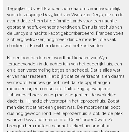
Tegelijkertijd voelt Frances zich daarom verantwoordelijk
voor de zesjarige Davy, kind van Wyns zus Cerys, die na de
avond dat ze hem bij de familie Landy voor een nachtje
gebracht heeft, eveneens verdween. En nu is het huis van
de Landy’s ’s nachts kapot gebombardeerd. Frances voelt
zich erg betrokken, nog meer dan de moeder, die vaak
dronken is. En wil hem koste wat het kost vinden.
Bij een bombardement wordt het lichaam van Wyn
teruggevonden in de achtertuin van het ouderlijk huis, een
en al een verzameling botjes en schedel. Dat is alles wat
er van haar resteert. Het blijkt dat ze verkracht is en daarna
vermoord. Frances gelooft niet dat de opgehangen
moordenaar, een ontsnapte Duitse krijgsgevangene
Johannes Ebner van nog maar negentien, de werkelijke
dader is. Hij had zich verstopt in het leprozenhuis. Zodat
men dacht dat het een geest was. De moordenaar loopt
dus nog gewoon rond. Het leprozenhuis is ook de de plek
waar ze Davy vindt samen met Cerys’ broer Owen. Ze
brengen hem meteen naar het ziekenhuis omdat hij
uitgedroogd is, maar na een nachtje weer naar huis mag.