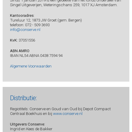
Singel Uitgeverijen, Weteringschans 259, 1017 XJ Amsterdam.
Kantooradres
:
Tureluur 12, 1873 JW Groet (gem. Bergen)
telefoon: 072 - 509 3693
info@conserve.nl
KvK:
37051556
ABN AMRO
IBAN NL54 ABNA 0438 7594 94
Algemene Voorwaarden
Distributie:
Regiotitels: Conserve en Goud van Oud bij Depot Compact
Centraal Boekhuis en bij
www.conserve.nl
Uitgevers Conserve:
Ingrid en Kees de Bakker