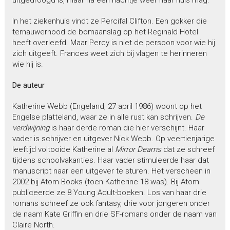
In het ziekenhuis vindt ze Percifal Clifton. Een gokker die
ternauwernood de bomaanslag op het Reginald Hotel
heeft overleefd. Maar Percy is niet de persoon voor wie hij
zich uitgeeft. Frances weet zich bij vlagen te herinneren
wie hij is.
De auteur
Katherine Webb (Engeland, 27 april 1986) woont op het
Engelse platteland, waar ze in alle rust kan schrijven.
De
verdwijning
is haar derde roman die hier verschijnt. Haar
vader is schrijver en uitgever Nick Webb. Op veertienjarige
leeftijd voltooide Katherine al
Mirror Deams
dat ze schreef
tijdens schoolvakanties. Haar vader stimuleerde haar dat
manuscript naar een uitgever te sturen. Het verscheen in
2002 bij Atom Books (toen Katherine 18 was). Bij Atom
publiceerde ze 8 Young Adult-boeken. Los van haar drie
romans schreef ze ook fantasy, drie voor jongeren onder
de naam Kate Griffin en drie SF-romans onder de naam van
Claire North.