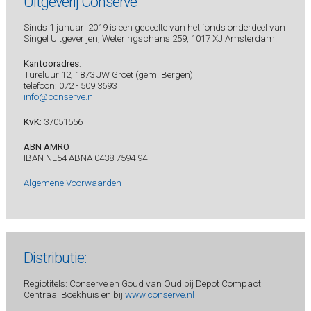
Uitgeverij Conserve
Sinds 1 januari 2019 is een gedeelte van het fonds onderdeel van
Singel Uitgeverijen, Weteringschans 259, 1017 XJ Amsterdam.
Kantooradres
:
Tureluur 12, 1873 JW Groet (gem. Bergen)
telefoon: 072 - 509 3693
info@conserve.nl
KvK:
37051556
ABN AMRO
IBAN NL54 ABNA 0438 7594 94
Algemene Voorwaarden
Distributie:
Regiotitels: Conserve en Goud van Oud bij Depot Compact
Centraal Boekhuis en bij
www.conserve.nl