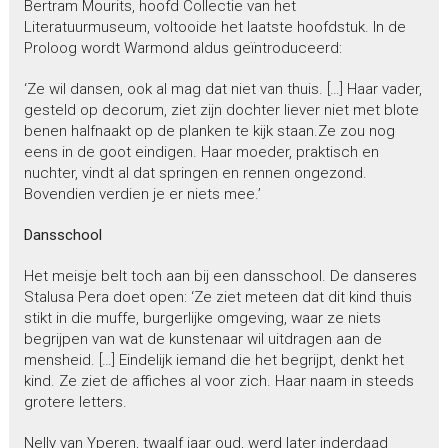
Bertram Mourits, hoofd Collectie van het
Literatuurmuseum, voltooide het laatste hoofdstuk. In de
Proloog wordt Warmond aldus geïntroduceerd:
‘Ze wil dansen, ook al mag dat niet van thuis. […] Haar vader,
gesteld op decorum, ziet zijn dochter liever niet met blote
benen halfnaakt op de planken te kijk staan.Ze zou nog
eens in de goot eindigen. Haar moeder, praktisch en
nuchter, vindt al dat springen en rennen ongezond.
Bovendien verdien je er niets mee.’
Dansschool
Het meisje belt toch aan bij een dansschool. De danseres
Stalusa Pera doet open: ‘Ze ziet meteen dat dit kind thuis
stikt in die muffe, burgerlijke omgeving, waar ze niets
begrijpen van wat de kunstenaar wil uitdragen aan de
mensheid. […] Eindelijk iemand die het begrijpt, denkt het
kind. Ze ziet de affiches al voor zich. Haar naam in steeds
grotere letters.
Nelly van Yperen, twaalf jaar oud, werd later inderdaad