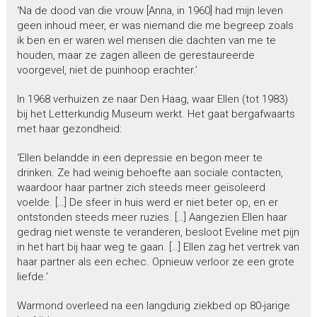
‘Na de dood van die vrouw [Anna, in 1960] had mijn leven
geen inhoud meer, er was niemand die me begreep zoals
ik ben en er waren wel mensen die dachten van me te
houden, maar ze zagen alleen de gerestaureerde
voorgevel, niet de puinhoop erachter.’
In 1968 verhuizen ze naar Den Haag, waar Ellen (tot 1983)
bij het Letterkundig Museum werkt. Het gaat bergafwaarts
met haar gezondheid:
‘Ellen belandde in een depressie en begon meer te
drinken. Ze had weinig behoefte aan sociale contacten,
waardoor haar partner zich steeds meer geïsoleerd
voelde. […] De sfeer in huis werd er niet beter op, en er
ontstonden steeds meer ruzies. […] Aangezien Ellen haar
gedrag niet wenste te veranderen, besloot Eveline met pijn
in het hart bij haar weg te gaan. […] Ellen zag het vertrek van
haar partner als een echec. Opnieuw verloor ze een grote
liefde.’
Warmond overleed na een langdurig ziekbed op 80-jarige