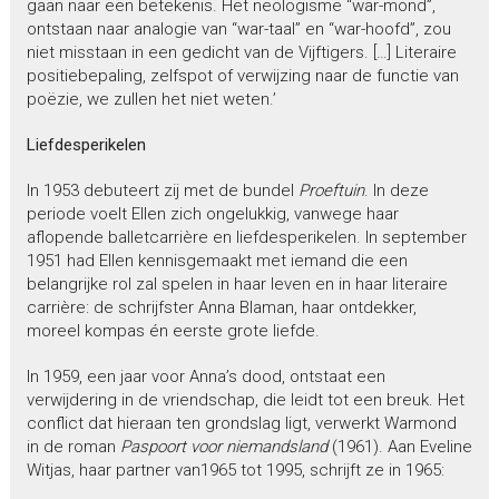
gaan naar een betekenis. Het neologisme “war-mond”,
ontstaan naar analogie van “war-taal” en “war-hoofd”, zou
niet misstaan in een gedicht van de Vijftigers. […] Literaire
positiebepaling, zelfspot of verwijzing naar de functie van
poëzie, we zullen het niet weten.’
Liefdesperikelen
In 1953 debuteert zij met de bundel
Proeftuin
. In deze
periode voelt Ellen zich ongelukkig, vanwege haar
aflopende balletcarrière en liefdesperikelen. In september
1951 had Ellen kennisgemaakt met iemand die een
belangrijke rol zal spelen in haar leven en in haar literaire
carrière: de schrijfster Anna Blaman, haar ontdekker,
moreel kompas én eerste grote liefde.
In 1959, een jaar voor Anna’s dood, ontstaat een
verwijdering in de vriendschap, die leidt tot een breuk. Het
conflict dat hieraan ten grondslag ligt, verwerkt Warmond
in de roman
Paspoort voor niemandsland
(1961). Aan Eveline
Witjas, haar partner van1965 tot 1995, schrijft ze in 1965: