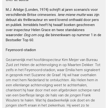
M.J. Arlidge (Londen, 1974) schrijft al jaren scenario’s voor
verschillende Britse crimeseries.
Iene miene mutte
was zijn
debuut als thrillerauteur en werd lovend onthaald door pers
en publiek. Inmiddels heeft hij twaalf boeken geschreven
over inspecteur Helen Grace en twee standalones
waaronder
Oog om oog
, die binnenkwam op nummer 1 in de
Bestseller Top 60.
Feyenoord-stadion
Gezamenlijk met hoofdinspecteur Kim Meijer van Bureau
Zuid zet Helen de achtervolging in op Maarten Dekker. Tot
zelfs in het Feyenoord-stadion, waar Emilia hem signaleert
in gesprek met Suzanne de Graaf. Hij wil haar overhalen
om met hem Nederland te ontvluchten. Als Helen hem in
een ellenlange achtervolging weet te achterhalen,
chanteert hij haar door met een afgebroken scherpe rand
van een bierflesje langs de hals van de jongen Frank
Wouters te halen. Wat hij daadwerkelijk ook doet en de
jongen sterft eraan in het ziekenhuis. Hij weet zo te