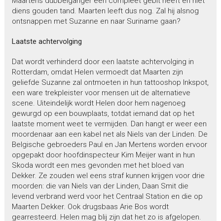
Maartens dubbelganger een compleet gebit heeft en niet
diens gouden tand. Maarten leeft dus nog. Zal hij alsnog
ontsnappen met Suzanne en naar Suriname gaan?
Laatste achtervolging
Dat wordt verhinderd door een laatste achtervolging in
Rotterdam, omdat Helen vermoedt dat Maarten zijn
geliefde Suzanne zal ontmoeten in hun tattooshop Inkspot,
een ware trekpleister voor mensen uit de alternatieve
scene. Uiteindelijk wordt Helen door hem nagenoeg
gewurgd op een bouwplaats, totdat iemand dat op het
laatste moment weet te vermijden. Dan hangt er weer een
moordenaar aan een kabel net als Niels van der Linden. De
Belgische gebroeders Paul en Jan Mertens worden ervoor
opgepakt door hoofdinspecteur Kim Meijer want in hun
Skoda wordt een mes gevonden met het bloed van
Dekker. Ze zouden wel eens straf kunnen krijgen voor drie
moorden: die van Niels van der Linden, Daan Smit die
levend verbrand werd voor het Centraal Station en die op
Maarten Dekker. Ook drugsbaas Arie Bos wordt
gearresteerd. Helen mag blij zijn dat het zo is afgelopen.