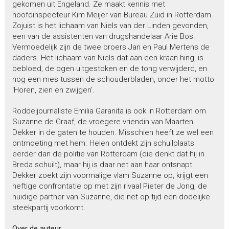
gekomen uit Engeland. Ze maakt kennis met
hoofdinspecteur Kim Meijer van Bureau Zuid in Rotterdam.
Zojuist is het lichaam van Niels van der Linden gevonden,
een van de assistenten van drugshandelaar Arie Bos.
Vermoedelijk zijn de twee broers Jan en Paul Mertens de
daders. Het lichaam van Niels dat aan een kraan hing, is
bebloed, de ogen uitgestoken en de tong verwijderd, en
nog een mes tussen de schouderbladen, onder het motto
‘Horen, zien en zwijgen’.
Roddeljournaliste Emilia Garanita is ook in Rotterdam om
Suzanne de Graaf, de vroegere vriendin van Maarten
Dekker in de gaten te houden. Misschien heeft ze wel een
ontmoeting met hem. Helen ontdekt zijn schuilplaats
eerder dan de politie van Rotterdam (die denkt dat hij in
Breda schuilt), maar hij is daar net aan haar ontsnapt.
Dekker zoekt zijn voormalige vlam Suzanne op, krijgt een
heftige confrontatie op met zijn rivaal Pieter de Jong, de
huidige partner van Suzanne, die net op tijd een dodelijke
steekpartij voorkomt.
Over de auteur