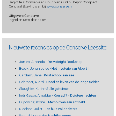
Regiotitels: Conserve en Goud van Oud bij Depot Compact
Centraal Boekhuis en bij
www.conserve.nl
Uitgevers Conserve:
Ingrid en Kees de Bakker
Nieuwste recensies op de Conserve Leessite:
James, Amanda -
De Midnight Bookshop
Beeck, Johan op de -
Het mysterie van Albert I
Gardam, Jane -
Kostschool aan zee
Schröder, Allard -
Dood en leven van de jonge Selder
Slaughter, Karin -
Stille geheimen
Indriðason, Arnaldur -
Konrád 7 - Duistere nachten
Filipowicz, Kornel -
Memoir van een antiheld
Nicolson, Juliet -
Een huis vol dochters
Waard, Lucas de -
Nachtbezorger