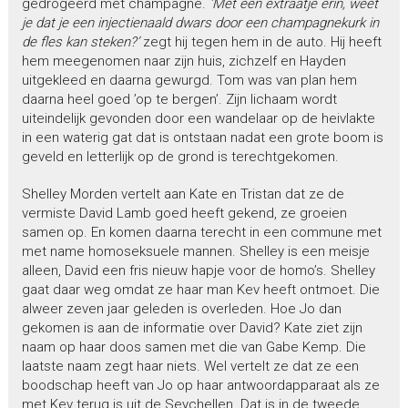
gedrogeerd met champagne.
‘Met een extraatje erin, weet
je dat je een injectienaald dwars door een champagnekurk in
de fles kan steken?’
zegt hij tegen hem in de auto. Hij heeft
hem meegenomen naar zijn huis, zichzelf en Hayden
uitgekleed en daarna gewurgd. Tom was van plan hem
daarna heel goed ’op te bergen’. Zijn lichaam wordt
uiteindelijk gevonden door een wandelaar op de heivlakte
in een waterig gat dat is ontstaan nadat een grote boom is
geveld en letterlijk op de grond is terechtgekomen.
Shelley Morden vertelt aan Kate en Tristan dat ze de
vermiste David Lamb goed heeft gekend, ze groeien
samen op. En komen daarna terecht in een commune met
met name homoseksuele mannen. Shelley is een meisje
alleen, David een fris nieuw hapje voor de homo’s. Shelley
gaat daar weg omdat ze haar man Kev heeft ontmoet. Die
alweer zeven jaar geleden is overleden. Hoe Jo dan
gekomen is aan de informatie over David? Kate ziet zijn
naam op haar doos samen met die van Gabe Kemp. Die
laatste naam zegt haar niets. Wel vertelt ze dat ze een
boodschap heeft van Jo op haar antwoordapparaat als ze
met Kev terug is uit de Seychellen. Dat is in de tweede