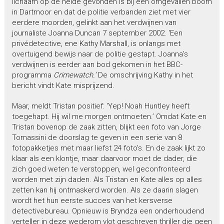
lichaam op de heide gevonden is bij een omgevallen boom
in Dartmoor en dat de politie verbanden ziet met vier
eerdere moorden, gelinkt aan het verdwijnen van
journaliste Joanna Duncan 7 september 2002. ‘Een
privédetective, ene Kathy Marshall, is onlangs met
overtuigend bewijs naar de politie gestapt. Joanna’s
verdwijnen is eerder aan bod gekomen in het BBC-
programma
Crimewatch.’
De omschrijving Kathy in het
bericht vindt Kate misprijzend.
Maar, meldt Tristan positief: ‘Yep! Noah Huntley heeft
toegehapt. Hij wil me morgen ontmoeten.’ Omdat Kate en
Tristan bovenop de zaak zitten, blijkt een foto van Jorge
Tomassini de doorslag te geven in een serie van 8
fotopakketjes met maar liefst 24 foto’s. En de zaak lijkt zo
klaar als een klontje, maar daarvoor moet de dader, die
zich goed weten te verstoppen, wel geconfronteerd
worden met zijn daden. Als Tristan en Kate alles op alles
zetten kan hij ontmaskerd worden. Als ze daarin slagen
wordt het hun eerste succes van het kersverse
detectivebureau. Opnieuw is Bryndza een onderhoudend
verteller in deze wederom vlot geschreven thriller die geen