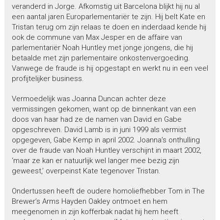
veranderd in Jorge. Afkomstig uit Barcelona blijkt hij nu al
een aantal jaren Europarlementariër te zijn. Hij belt Kate en
Tristan terug om zijn relaas te doen en inderdaad kende hij
ook de commune van Max Jesper en de affaire van
parlementariër Noah Huntley met jonge jongens, die hij
betaalde met zijn parlementaire onkostenvergoeding.
Vanwege de fraude is hij opgestapt en werkt nu in een veel
profijtelijker business.
Vermoedelijk was Joanna Duncan achter deze
vermissingen gekomen, want op de binnenkant van een
doos van haar had ze de namen van David en Gabe
opgeschreven. David Lamb is in juni 1999 als vermist
opgegeven, Gabe Kemp in april 2002. Joanna’s onthulling
over de fraude van Noah Huntley verschijnt in maart 2002,
‘maar ze kan er natuurlijk wel langer mee bezig zijn
geweest,’ overpeinst Kate tegenover Tristan.
Ondertussen heeft de oudere homoliefhebber Tom in The
Brewer’s Arms Hayden Oakley ontmoet en hem
meegenomen in zijn kofferbak nadat hij hem heeft