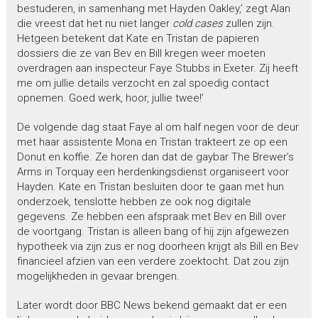
bestuderen, in samenhang met Hayden Oakley,’ zegt Alan
die vreest dat het nu niet langer
cold cases
zullen zijn.
Hetgeen betekent dat Kate en Tristan de papieren
dossiers die ze van Bev en Bill kregen weer moeten
overdragen aan inspecteur Faye Stubbs in Exeter. Zij heeft
me om jullie details verzocht en zal spoedig contact
opnemen. Goed werk, hoor, jullie twee!’
De volgende dag staat Faye al om half negen voor de deur
met haar assistente Mona en Tristan trakteert ze op een
Donut en koffie. Ze horen dan dat de gaybar The Brewer’s
Arms in Torquay een herdenkingsdienst organiseert voor
Hayden. Kate en Tristan besluiten door te gaan met hun
onderzoek, tenslotte hebben ze ook nog digitale
gegevens. Ze hebben een afspraak met Bev en Bill over
de voortgang. Tristan is alleen bang of hij zijn afgewezen
hypotheek via zijn zus er nog doorheen krijgt als Bill en Bev
financieel afzien van een verdere zoektocht. Dat zou zijn
mogelijkheden in gevaar brengen.
Later wordt door BBC News bekend gemaakt dat er een