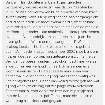
Duncan. Haar dochter is al bijna 13 jaar geleden
verdwenen, om precies te zijn was dat op 7 september
2002. Ze was net vertrokken bij de redactie van haar krant,
West Country News
. En op weg naar de parkeergarage om
haar auto te halen. Ze moet overvallen zijn, want na haar
vermissing bleek de auto daar nog te staan en de mobiele
telefoon lag eronder. Haar notitieblok en laptop verdwenen
eveneens. Vermoedelijk is ze door een misdrijf om het
leven gebracht. Wat is er met haar gebeurd? Wie de
proloog leest van het boek, weet al hoe het is gebeurd.
Joanna’s moeder vraagt in september 2002 in de krant om
hulp en doet een oproep aan getuigen om zich te melden.
Bev is sinds twee maanden ingetrokken bij Bill met wie ze
al dertig jaar een verhouding heeft. Bill is aannemer en
woont in een riante villa. Haar eerste man is aan een
hartaanval overleden toen hij nog maar zesentwintig was.
Jo’s echtgenot Fred Duncan kan weinig toevoegen aan wat
hij nog weet van die dag dat zijn jonge vrouw verdween.
Temeer daar hij voor de vierde keer een vrijpartijtje had
met de Nederlandse au-pair Famke, maar die is daarna
weer terug naar Nederland gegaan.