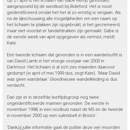
Op 21 april is het lichaam van Gabe Kemp gevonden,
aangespoeld bij de westkust bij Bideford. Het is nooit
geïdentificeerd omdat het het al zo ernstig is vergaan. Als
na de lijkschouwing alle mogelijkheden om een naam op
het lichaam te plakken zijn opgebruikt, is het gecremeerd,
maar niet voordat er tandafdrukken zijn gemaakt. Gabe is
de eerste week van april opgegeven als vermist, meldt
Kate.
Een tweede lichaam dat gevonden is in een wandeloutfit is
van David Lamb in het vroege voorjaar van 2000 in
Dartmoor. Het lichaam is al zo’n zes maanden daarvoor
gedumpt (in april of mei 1999 dus, zegt Kate). ‘Maar David
was geen wandelaar.’ Gloednieuwe wandelkleding is dus
verdacht.
Dan zijn er in dezelfde leeftijdsgroep nog twee
ongeïdentificeerde mannen gevonden. De eerste in
november 1998, in een rioolbuis naast de M5 en de tweede
in november 2000 op een vuilnisbelt in Bristol.’
‘Dankzij jullie informatie gaat de politie deze vier moorden