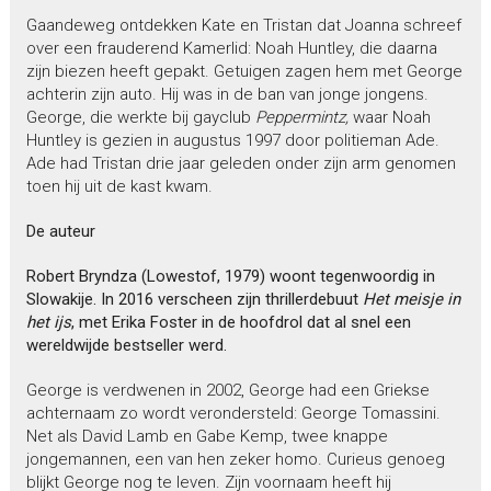
Gaandeweg ontdekken Kate en Tristan dat Joanna schreef
over een frauderend Kamerlid: Noah Huntley, die daarna
zijn biezen heeft gepakt. Getuigen zagen hem met George
achterin zijn auto. Hij was in de ban van jonge jongens.
George, die werkte bij gayclub
Peppermintz,
waar Noah
Huntley is gezien in augustus 1997 door politieman Ade.
Ade had Tristan drie jaar geleden onder zijn arm genomen
toen hij uit de kast kwam.
De auteur
Robert Bryndza (Lowestof, 1979) woont tegenwoordig in
Slowakije. In 2016 verscheen zijn thrillerdebuut
Het meisje in
het ijs
, met Erika Foster in de hoofdrol dat al snel een
wereldwijde bestseller werd.
George is verdwenen in 2002, George had een Griekse
achternaam zo wordt verondersteld: George Tomassini.
Net als David Lamb en Gabe Kemp, twee knappe
jongemannen, een van hen zeker homo. Curieus genoeg
blijkt George nog te leven. Zijn voornaam heeft hij