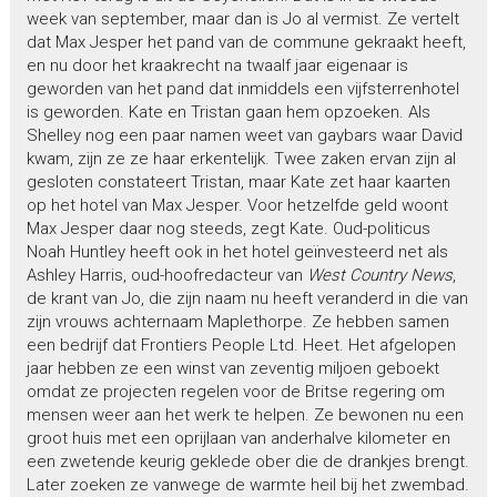
week van september, maar dan is Jo al vermist. Ze vertelt
dat Max Jesper het pand van de commune gekraakt heeft,
en nu door het kraakrecht na twaalf jaar eigenaar is
geworden van het pand dat inmiddels een vijfsterrenhotel
is geworden. Kate en Tristan gaan hem opzoeken. Als
Shelley nog een paar namen weet van gaybars waar David
kwam, zijn ze ze haar erkentelijk. Twee zaken ervan zijn al
gesloten constateert Tristan, maar Kate zet haar kaarten
op het hotel van Max Jesper. Voor hetzelfde geld woont
Max Jesper daar nog steeds, zegt Kate. Oud-politicus
Noah Huntley heeft ook in het hotel geïnvesteerd net als
Ashley Harris, oud-hoofredacteur van
West Country News
,
de krant van Jo, die zijn naam nu heeft veranderd in die van
zijn vrouws achternaam Maplethorpe. Ze hebben samen
een bedrijf dat Frontiers People Ltd. Heet. Het afgelopen
jaar hebben ze een winst van zeventig miljoen geboekt
omdat ze projecten regelen voor de Britse regering om
mensen weer aan het werk te helpen. Ze bewonen nu een
groot huis met een oprijlaan van anderhalve kilometer en
een zwetende keurig geklede ober die de drankjes brengt.
Later zoeken ze vanwege de warmte heil bij het zwembad.