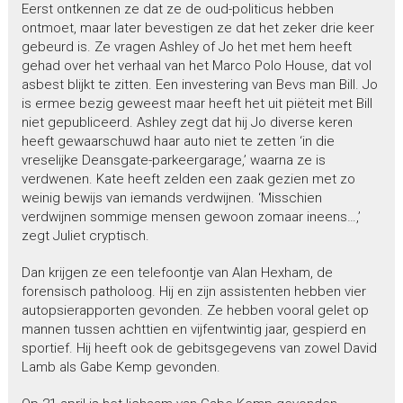
Eerst ontkennen ze dat ze de oud-politicus hebben
ontmoet, maar later bevestigen ze dat het zeker drie keer
gebeurd is. Ze vragen Ashley of Jo het met hem heeft
gehad over het verhaal van het Marco Polo House, dat vol
asbest blijkt te zitten. Een investering van Bevs man Bill. Jo
is ermee bezig geweest maar heeft het uit piëteit met Bill
niet gepubliceerd. Ashley zegt dat hij Jo diverse keren
heeft gewaarschuwd haar auto niet te zetten ‘in die
vreselijke Deansgate-parkeergarage,’ waarna ze is
verdwenen. Kate heeft zelden een zaak gezien met zo
weinig bewijs van iemands verdwijnen. ‘Misschien
verdwijnen sommige mensen gewoon zomaar ineens…,’
zegt Juliet cryptisch.
Dan krijgen ze een telefoontje van Alan Hexham, de
forensisch patholoog. Hij en zijn assistenten hebben vier
autopsierapporten gevonden. Ze hebben vooral gelet op
mannen tussen achttien en vijfentwintig jaar, gespierd en
sportief. Hij heeft ook de gebitsgegevens van zowel David
Lamb als Gabe Kemp gevonden.