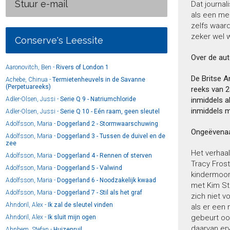
Stuur e-mail
Dat journal
als een me
zelfs waard
zeker wel 
Conserve's Leessite
Over de aut
Aaronovitch, Ben -
Rivers of London 1
De Britse A
Achebe, Chinua -
Termietenheuvels in de Savanne
(Perpetuareeks)
reeks van 2
Adler-Olsen, Jussi -
Serie Q 9 - Natriumchloride
inmiddels a
inmiddels m
Adler-Olsen, Jussi -
Serie Q 10 - Eén raam, geen sleutel
Adolfsson, Maria -
Doggerland 2 - Stormwaarschuwing
Ongeëvenaa
Adolfsson, Maria -
Doggerland 3 - Tussen de duivel en de
zee
Het verhaa
Adolfsson, Maria -
Doggerland 4 - Rennen of sterven
Tracy Fros
Adolfsson, Maria -
Doggerland 5 - Valwind
kindermoord
Adolfsson, Maria -
Doggerland 6 - Noodzakelijk kwaad
met Kim Sto
Adolfsson, Maria -
Doggerland 7 - Stil als het graf
zich niet v
Ahndoril, Alex -
Ik zal de sleutel vinden
als er een
gebeurt ook
Ahndoril, Alex -
Ik sluit mijn ogen
daarvan er
Ahnhem, Stefan -
Huizenruil