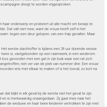
itscampagne dreigt te worden vrijgesproken.
t in haar onderwerp en probeert uit alle macht om bewijs te
e. Dat valt niet mee, want de vrouw heeft zelf in het
 kwam: tegen een deur gelopen, van een trap gevallen. Maar
Het eerste slachtoffer is tijdens een 24 uur durende sessie
mer twee is, vastgebonden op een raamwerk, in een wederom
t bos gevonden met een gat in zijn buik waar een rat zich
ngetroffen, niet ver van de plek van nummer drie. Een vrouw
orden iets met elkaar te maken of is het toeval, zo kort na
at blijkt in elk geval bij de eerste niet het geval te zijn.
rd en is merkwaardig onaangedaan. Zij gaat mee naar het
lijken de weduwe en haar twee kinderen vertrokken te zijn met