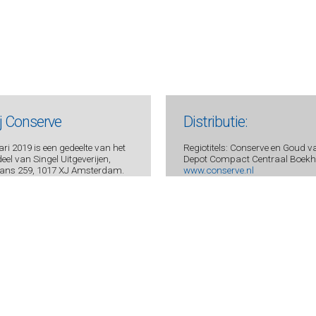
ij Conserve
Distributie:
ri 2019 is een gedeelte van het
Regiotitels: Conserve en Goud v
el van Singel Uitgeverijen,
Depot Compact Centraal Boekhu
ans 259, 1017 XJ Amsterdam.
www.conserve.nl
s
:
Uitgevers Conserve:
 1873 JW Groet (gem. Bergen)
Ingrid en Kees de Bakker
 - 509 3693
ve.nl
56
BNA 0438 7594 94