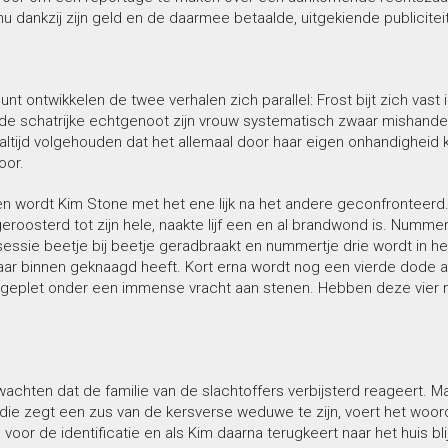
u dankzij zijn geld en de daarmee betaalde, uitgekiende publicite
unt ontwikkelen de twee verhalen zich parallel: Frost bijt zich vas
de schatrijke echtgenoot zijn vrouw systematisch zwaar mishandeld
altijd volgehouden dat het allemaal door haar eigen onhandigheid
oor.
 wordt Kim Stone met het ene lijk na het andere geconfronteerd. 
eroosterd tot zijn hele, naakte lijf een en al brandwond is. Num
essie beetje bij beetje geradbraakt en nummertje drie wordt in he
aar binnen geknaagd heeft. Kort erna wordt nog een vierde dode aa
 geplet onder een immense vracht aan stenen. Hebben deze vier mo
achten dat de familie van de slachtoffers verbijsterd reageert. Maar d
 die zegt een zus van de kersverse weduwe te zijn, voert het woo
voor de identificatie en als Kim daarna terugkeert naar het huis b