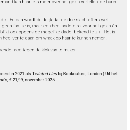
and kan haar iets meer over het gezin vertellen: de buren
 is. En dan wordt duidelijk dat de drie slachtoffers wel
en familie is, maar een heel andere rol voor het gezin én
ijkt ook opeens de mogelijke dader bekend te zijn. Het is
m heel ver te gaan om wraak op haar te kunnen nemen.
ende race tegen de klok van te maken.
ceerd in 2021 als T
wisted Lies
bij Bookouture, Londen.) Uit het
ina’s, € 21,99, november 2025