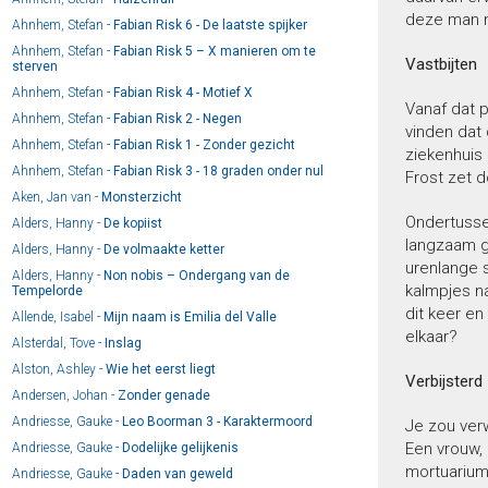
deze man n
Ahnhem, Stefan -
Fabian Risk 6 - De laatste spijker
Ahnhem, Stefan -
Fabian Risk 5 – X manieren om te
Vastbijten
sterven
Ahnhem, Stefan -
Fabian Risk 4 - Motief X
Vanaf dat p
Ahnhem, Stefan -
Fabian Risk 2 - Negen
vinden dat 
Ahnhem, Stefan -
Fabian Risk 1 - Zonder gezicht
ziekenhuis 
Ahnhem, Stefan -
Fabian Risk 3 - 18 graden onder nul
Frost zet d
Aken, Jan van -
Monsterzicht
Ondertussen
Alders, Hanny -
De kopiist
langzaam g
Alders, Hanny -
De volmaakte ketter
urenlange s
Alders, Hanny -
Non nobis – Ondergang van de
kalmpjes n
Tempelorde
dit keer en
Allende, Isabel -
Mijn naam is Emilia del Valle
elkaar?
Alsterdal, Tove -
Inslag
Alston, Ashley -
Wie het eerst liegt
Verbijsterd
Andersen, Johan -
Zonder genade
Andriesse, Gauke -
Leo Boorman 3 - Karaktermoord
Je zou verw
Een vrouw,
Andriesse, Gauke -
Dodelijke gelijkenis
mortuarium 
Andriesse, Gauke -
Daden van geweld