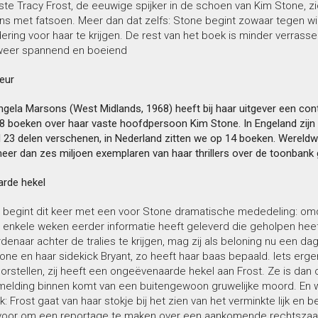
iste Tracy Frost, de eeuwige spijker in de schoen van Kim Stone, z
ns met fatsoen. Meer dan dat zelfs: Stone begint zowaar tegen wi
ering voor haar te krijgen. De rest van het boek is minder verrass
weer spannend en boeiend
eur
ngela Marsons (West Midlands, 1968) heeft bij haar uitgever een con
8 boeken over haar vaste hoofdpersoon Kim Stone. In Engeland zijn
l 23 delen verschenen, in Nederland zitten we op 14 boeken. Wereldwi
eer dan zes miljoen exemplaren van haar thrillers over de toonbank
rde hekel
l begint dit keer met een voor Stone dramatische mededeling: omd
t enkele weken eerder informatie heeft geleverd die geholpen hee
enaar achter de tralies te krijgen, mag zij als beloning nu een d
ne en haar sidekick Bryant, zo heeft haar baas bepaald. Iets erge
oorstellen, zij heeft een ongeëvenaarde hekel aan Frost. Ze is dan oo
 melding binnen komt van een buitengewoon gruwelijke moord. En w
: Frost gaat van haar stokje bij het zien van het verminkte lijk en be
voor om een reportage te maken over een aankomende rechtszaak