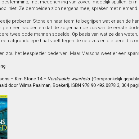
bestemming, met medeneming van zoveel mogelijk spullen. En niem
chool niet. Ze bemoeiden zich nergens mee, spraken met niemand.
beetje proberen Stone en haar team te begrijpen wat er aan de hand
ets gemeen hadden en dat de zogenaamde zus van de eerste dode ge
dere twee dode mannen speelde. Op basis van wat ze dan weten, bl
 een afgronddiepe haat voelt tegen de nep-zus en die bereid is o
n zou het leesplezier bederven. Maar Marsons weet er een spann
ong
sons – Kim Stone 14 –
Verdraaide waarheid
. (Oorspronkelijk gepubli
aald door Wilma Paalman, Boekerij, ISBN 978 90 492 0878 3, 304 pag