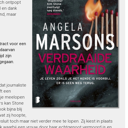
ich ontpopt
l en dank
end, maar
tract voor een
 daarvan
jd zijn
 gegaan.
at journaliste
ft een
agje meelopen
rs kan Stone
k bijna blij
at zij hoopte,
sluit toch maar niet verder mee te lopen. Zij kiest in plaats
 waarbij een vrouw door haar echtgenoot vermoord is en