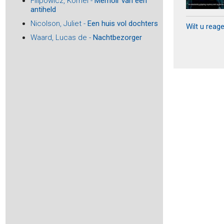
Filipowicz, Kornel -
Memoir van een
antiheld
Asscher, Maarten -
Crucifix - Een biografisch experiment
Atkinson, Kate -
Een donkere, stormachtige nacht
Nicolson, Juliet -
Een huis vol dochters
Wilt u reag
Aubert, Marie -
Volwassen mensen
Waard, Lucas de -
Nachtbezorger
auteurs, Diverse -
Amsterdam in bijna 80 boeken
auteurs, Diverse -
De 44 - Beste gedichten Herman de
Coninckprijs 2024
auteurs, Diverse -
Who is afraid of reading drama?
auteurs, Diverse -
Natura Artis Magistra
Baar, Jan van -
De vervolging van Joods Alkmaar
Baar, Jan van -
De familie Drukker en de tragiek van
Joods Alkmaar
Baar, Peter-Paul de -
Theo Thijssen (1879-1943) - Schrijver,
schoolmeester, socialist
Baay, Reggie -
Het lied van de goden
Bach, Tabea -
De Zijdevilla
Bailey, Sarah -
Gemma Woodstock 4 - Een dood vol
leugens
Bailey, Sarah -
De huisgenoot
Bakboord, Henk -
Billenkoek - Avonturen van een stoute
Surinamer