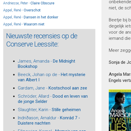
onbekende 
Andriesse, Peter -
Claire Obscure
niet, de s
Appel, René -
Overschot
Appel, René -
Dansen in het donker
Beetje bij 
Appel, René -
Waarom niet
degelijk i
Archer, Jeffrey -
William Warwick 1 - Wie niet waagt
voor de an
Nieuwste recensies op de
iemand die
Archer, Jeffrey -
William Warwick 2 - In het volle zicht
Conserve Leessite:
Archer, Jeffrey -
William Warwick 3 - Een oogje dicht
Meer zegge
Archer, Jeffrey -
William Warwick 4 - Over mijn lijk
Archer, Jeffrey -
William Warwick 5 - De troonopvolger
James, Amanda -
De Midnight
Sonja de J
Bookshop
Arlidge, M.J. -
Oog om Oog
Arlidge, M.J. -
Twee kleine visjes
Angela Mar
Beeck, Johan op de -
Het mysterie
van Albert I
Engels vert
Arlidge, M.J. -
Helen Grace 13 - Door het vuur
Arlidge, M.J. -
Helen Grace 12 - Leef je nog?
Gardam, Jane -
Kostschool aan zee
Arlidge, M.J. -
Helen Grace 11 - Kom eens gauw
Schröder, Allard -
Dood en leven van
de jonge Selder
Arlidge, M.J. -
Helen Grace 10 – Niemand zeggen
Arlidge, M.J. -
Helen Grace 14 - Uit de as
Slaughter, Karin -
Stille geheimen
Arns, Frouke -
Vonkie
Indriðason, Arnaldur -
Konrád 7 -
Arns, Frouke -
Rode zomer
Duistere nachten
Asscher, Maarten -
De schaduw van een vriend