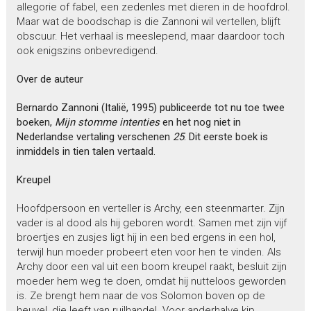
allegorie of fabel, een zedenles met dieren in de hoofdrol.
Maar wat de boodschap is die Zannoni wil vertellen, blijft
obscuur. Het verhaal is meeslepend, maar daardoor toch
ook enigszins onbevredigend.
Over de auteur
Bernardo Zannoni (Italië, 1995) publiceerde tot nu toe twee
boeken,
Mijn stomme intenties
en het nog niet in
Nederlandse vertaling verschenen
25
. Dit eerste boek is
inmiddels in tien talen vertaald.
Kreupel
Hoofdpersoon en verteller is Archy, een steenmarter. Zijn
vader is al dood als hij geboren wordt. Samen met zijn vijf
broertjes en zusjes ligt hij in een bed ergens in een hol,
terwijl hun moeder probeert eten voor hen te vinden. Als
Archy door een val uit een boom kreupel raakt, besluit zijn
moeder hem weg te doen, omdat hij nutteloos geworden
is. Ze brengt hem naar de vos Solomon boven op de
heuvel, die leeft van ruilhandel. Voor anderhalve kip