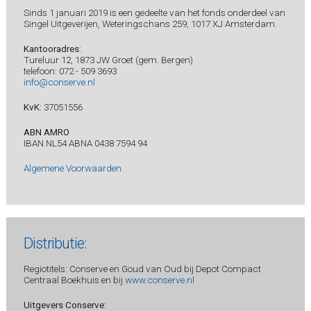
Sinds 1 januari 2019 is een gedeelte van het fonds onderdeel van
Singel Uitgeverijen, Weteringschans 259, 1017 XJ Amsterdam.
Kantooradres
:
Tureluur 12, 1873 JW Groet (gem. Bergen)
telefoon: 072 - 509 3693
info@conserve.nl
KvK:
37051556
ABN AMRO
IBAN NL54 ABNA 0438 7594 94
Algemene Voorwaarden
Distributie:
Regiotitels: Conserve en Goud van Oud bij Depot Compact
Centraal Boekhuis en bij
www.conserve.nl
Uitgevers Conserve: