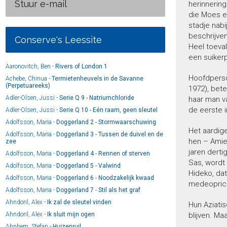
Stuur e-mail
herinnerin
die Moes en
stadje nab
beschrijven
Conserve's Leessite
Heel toeval
een suiker
Aaronovitch, Ben -
Rivers of London 1
Hoofdperson
Achebe, Chinua -
Termietenheuvels in de Savanne
(Perpetuareeks)
1972), bete
Adler-Olsen, Jussi -
Serie Q 9 - Natriumchloride
haar man va
de eerste i
Adler-Olsen, Jussi -
Serie Q 10 - Eén raam, geen sleutel
Adolfsson, Maria -
Doggerland 2 - Stormwaarschuwing
Het aardige
Adolfsson, Maria -
Doggerland 3 - Tussen de duivel en de
hen – Amie
zee
jaren derti
Adolfsson, Maria -
Doggerland 4 - Rennen of sterven
Sas, wordt 
Adolfsson, Maria -
Doggerland 5 - Valwind
Hideko, da
Adolfsson, Maria -
Doggerland 6 - Noodzakelijk kwaad
medeoprich
Adolfsson, Maria -
Doggerland 7 - Stil als het graf
Ahndoril, Alex -
Ik zal de sleutel vinden
Hun Aziati
Ahndoril, Alex -
Ik sluit mijn ogen
blijven. Ma
Ahnhem, Stefan -
Huizenruil