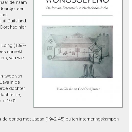
t naar de naam
idoardjo, een
eurs
 uit Duitsland.
 Dort had hier
 Loing (1887-
Moes spreekt
ers, van wie
an twee van
Java in de
erde dochter,
dochtertje,
 in 1991
 de oorlog met Japan (1942-‘45) buiten interneringskampen