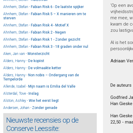
‘Op een av
Ahnhem, Stefan -
Fabian Risk 6 - De laatste spijker
vrijheidsst
Ahnhem, Stefan -
Fabian Risk 5 – X manieren om te
me mee, waa
sterven
kwam de co
Ahnhem, Stefan -
Fabian Risk 4 - Motief X
zou lastigva
Ahnhem, Stefan -
Fabian Risk 2 - Negen
Ahnhem, Stefan -
Fabian Risk 1 - Zonder gezicht
Al is het s
Ahnhem, Stefan -
Fabian Risk 3 - 18 graden onder nul
persoonlijk
Aken, Jan van -
Monsterzicht
Adriaan Ve
Alders, Hanny -
De kopiist
Alders, Hanny -
De volmaakte ketter
Alders, Hanny -
Non nobis – Ondergang van de
Tempelorde
De auteurs
Allende, Isabel -
Mijn naam is Emilia del Valle
Alsterdal, Tove -
Inslag
Godfried Ja
Alston, Ashley -
Wie het eerst liegt
Han Gieske 
Andersen, Johan -
Zonder genade
Andriesse, Gauke -
Leo Boorman 3 - Karaktermoord
Han Gieske
Nieuwste recensies op de
22,50 - maa
Andriesse, Gauke -
Dodelijke gelijkenis
Conserve Leessite:
Andriesse, Gauke -
Daden van geweld