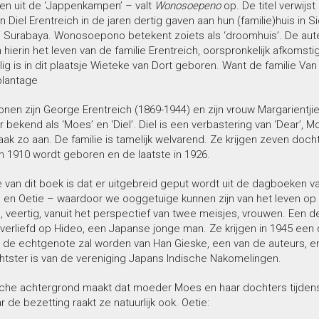
gen uit de ‘Jappenkampen’ – valt
Wonosoepeno
op. De titel verwijs
 Diel Erentreich in de jaren dertig gaven aan hun (familie)huis in S
ij Surabaya. Wonosoepono betekent zoiets als ‘droomhuis’. De aut
 hierin het leven van de familie Erentreich, oorspronkelijk afkomstig
lig is in dit plaatsje Wieteke van Dort geboren. Want de familie Van
plantage
en zijn George Erentreich (1869-1944) en zijn vrouw Margarientjie
r bekend als ‘Moes’ en ‘Diel’. Diel is een verbastering van ‘Dear’, 
ak zo aan. De familie is tamelijk welvarend. Ze krijgen zeven docht
n 1910 wordt geboren en de laatste in 1926.
 van dit boek is dat er uitgebreid geput wordt uit de dagboeken v
 en Oetie – waardoor we ooggetuige kunnen zijn van het leven op 
g, veertig, vanuit het perspectief van twee meisjes, vrouwen. Een d
verliefd op Hideo, een Japanse jonge man. Ze krijgen in 1945 een 
t de echtgenote zal worden van Han Gieske, een van de auteurs, en
tster is van de vereniging Japans Indische Nakomelingen.
sche achtergrond maakt dat moeder Moes en haar dochters tijdens
ar de bezetting raakt ze natuurlijk ook. Oetie: