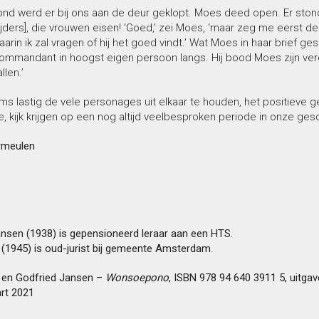
ond werd er bij ons aan de deur geklopt. Moes deed open. Er sto
rijders], die vrouwen eisen! ‘Goed,’ zei Moes, ‘maar zeg me eerst de
rin ik zal vragen of hij het goed vindt.’ Wat Moes in haar brief ge
mmandant in hoogst eigen persoon langs. Hij bood Moes zijn ver
llen.’
oms lastig de vele personages uit elkaar te houden, het positieve
e, kijk krijgen op een nog altijd veelbesproken periode in onze ges
rmeulen
nsen (1938) is gepensioneerd leraar aan een HTS.
(1945) is oud-jurist bij gemeente Amsterdam
.
 en Godfried Jansen –
Wonsoepono
, ISBN 978 94 640 3911 5, uitgav
rt 2021