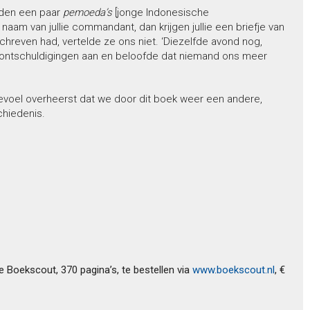
nden een paar
pemoeda’s
[jonge Indonesische
 naam van jullie commandant, dan krijgen jullie een briefje van
schreven had, vertelde ze ons niet. ‘Diezelfde avond nog,
ontschuldigingen aan en beloofde dat niemand ons meer
 gevoel overheerst dat we door dit boek weer een andere,
chiedenis.
e Boekscout, 370 pagina’s, te bestellen via
www.boekscout.nl
, €