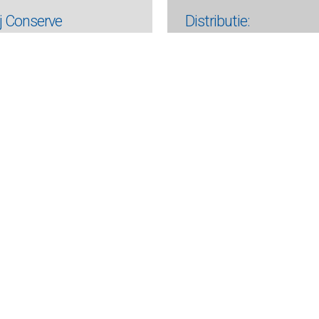
ij Conserve
Distributie:
ri 2019 is een gedeelte van het
Regiotitels: Conserve en Goud v
el van Singel Uitgeverijen,
Depot Compact Centraal Boekhu
ans 259, 1017 XJ Amsterdam.
www.conserve.nl
s
:
Uitgevers Conserve:
 1873 JW Groet (gem. Bergen)
Ingrid en Kees de Bakker
 - 509 3693
ve.nl
56
BNA 0438 7594 94
oorwaarden