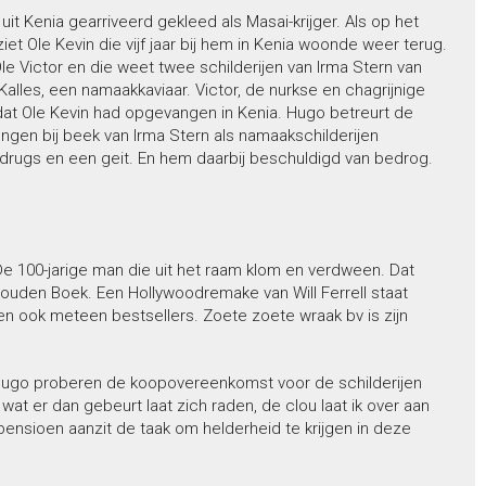
it Kenia gearriveerd gekleed als Masai-krijger. Als op het
t Ole Kevin die vijf jaar bij hem in Kenia woonde weer terug.
le Victor en die weet twee schilderijen van Irma Stern van
les, een namaakkaviaar. Victor, de nurkse en chagrijnige
 dat Ole Kevin had opgevangen in Kenia. Hugo betreurt de
ngen bij beek van Irma Stern als namaakschilderijen
drugs en een geit. En hem daarbij beschuldigd van bedrog.
De 100-jarige man die uit het raam klom en verdween. Dat
ouden Boek. Een Hollywoodremake van Will Ferrell staat
 ook meteen bestsellers. Zoete zoete wraak bv is zijn
en Hugo proberen de koopovereenkomst voor de schilderijen
, wat er dan gebeurt laat zich raden, de clou laat ik over aan
n pensioen aanzit de taak om helderheid te krijgen in deze