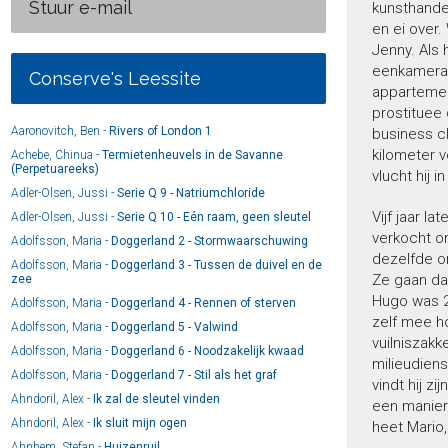
Stuur e-mail
kunsthande
en ei over.
Jenny. Als h
eenkamerapp
Conserve's Leessite
appartemen
prostituee 
Aaronovitch, Ben -
Rivers of London 1
business c
kilometer 
Achebe, Chinua -
Termietenheuvels in de Savanne
(Perpetuareeks)
vlucht hij 
Adler-Olsen, Jussi -
Serie Q 9 - Natriumchloride
Vijf jaar la
Adler-Olsen, Jussi -
Serie Q 10 - Eén raam, geen sleutel
verkocht o
Adolfsson, Maria -
Doggerland 2 - Stormwaarschuwing
dezelfde o
Adolfsson, Maria -
Doggerland 3 - Tussen de duivel en de
Ze gaan da
zee
Hugo was 2
Adolfsson, Maria -
Doggerland 4 - Rennen of sterven
zelf mee ho
Adolfsson, Maria -
Doggerland 5 - Valwind
vuilniszakk
Adolfsson, Maria -
Doggerland 6 - Noodzakelijk kwaad
milieudiens
Adolfsson, Maria -
Doggerland 7 - Stil als het graf
vindt hij z
Ahndoril, Alex -
Ik zal de sleutel vinden
een manier
Ahndoril, Alex -
Ik sluit mijn ogen
heet Mario,
Ahnhem, Stefan -
Huizenruil