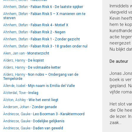
Inmiddels w
Ahnhem, Stefan -
Fabian Risk 6 - De laatste spijker
vliegveld v
Ahnhem, Stefan -
Fabian Risk 5 – X manieren om te
Kevin heeft
sterven
hem te kop
Ahnhem, Stefan -
Fabian Risk 4 - Motief X
kunsthandel
Ahnhem, Stefan -
Fabian Risk 2 - Negen
actie tegen
Ahnhem, Stefan -
Fabian Risk 1 - Zonder gezicht
neergezet 
Ahnhem, Stefan -
Fabian Risk 3 - 18 graden onder nul
Nu blijkt d
Aken, Jan van -
Monsterzicht
Alders, Hanny -
De kopiist
De auteur
Alders, Hanny -
De volmaakte ketter
Jonas Jonas
Alders, Hanny -
Non nobis – Ondergang van de
Tempelorde
boek is ve
gepland. N
Allende, Isabel -
Mijn naam is Emilia del Valle
vijfde roma
Alsterdal, Tove -
Inslag
Alston, Ashley -
Wie het eerst liegt
Het slot va
Andersen, Johan -
Zonder genade
die Ole hee
Andriesse, Gauke -
Leo Boorman 3 - Karaktermoord
de lezer. I
Andriesse, Gauke -
Dodelijke gelijkenis
zaak…
Andriesse, Gauke -
Daden van geweld