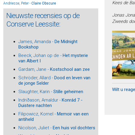
Kees de Ba
Andriesse, Peter -
Claire Obscure
Appel, René -
Overschot
Nieuwste recensies op de
Jonas Jonas
Appel, René -
Dansen in het donker
Zweeds door
Conserve Leessite:
Appel, René -
Waarom niet
Archer, Jeffrey -
William Warwick 1 - Wie niet waagt
Archer, Jeffrey -
William Warwick 2 - In het volle zicht
James, Amanda -
De Midnight
Bookshop
Archer, Jeffrey -
William Warwick 3 - Een oogje dicht
Archer, Jeffrey -
William Warwick 4 - Over mijn lijk
Beeck, Johan op de -
Het mysterie
van Albert I
Archer, Jeffrey -
William Warwick 5 - De troonopvolger
Arlidge, M.J. -
Oog om Oog
Gardam, Jane -
Kostschool aan zee
Arlidge, M.J. -
Twee kleine visjes
Schröder, Allard -
Dood en leven van
de jonge Selder
Arlidge, M.J. -
Helen Grace 13 - Door het vuur
Wilt u reag
Arlidge, M.J. -
Helen Grace 12 - Leef je nog?
Slaughter, Karin -
Stille geheimen
Arlidge, M.J. -
Helen Grace 11 - Kom eens gauw
Indriðason, Arnaldur -
Konrád 7 -
Arlidge, M.J. -
Helen Grace 10 – Niemand zeggen
Duistere nachten
Arlidge, M.J. -
Helen Grace 14 - Uit de as
Filipowicz, Kornel -
Memoir van een
antiheld
Arns, Frouke -
Vonkie
Arns, Frouke -
Rode zomer
Nicolson, Juliet -
Een huis vol dochters
Asscher, Maarten -
De schaduw van een vriend