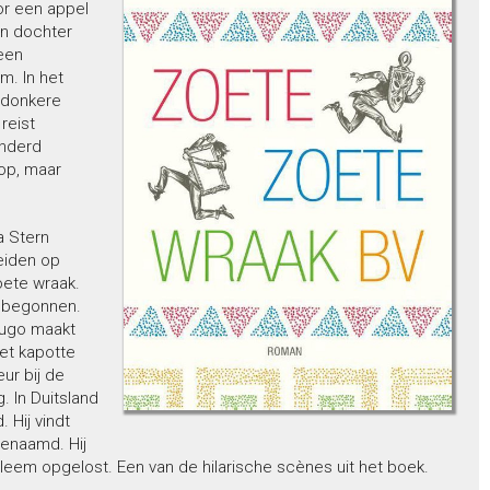
or een appel
jn dochter
 een
m. In het
 donkere
reist
onderd
op, maar
ma Stern
eiden op
oete wraak.
s begonnen.
Hugo maakt
met kapotte
ur bij de
. In Duitsland
 Hij vindt
enaamd. Hij
bleem opgelost. Een van de hilarische scènes uit het boek.