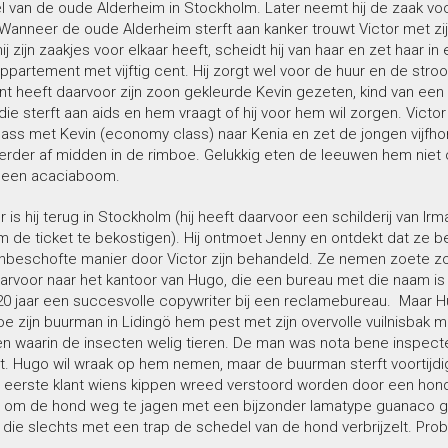
l van de oude Alderheim in Stockholm. Later neemt hij de zaak vo
 Wanneer de oude Alderheim sterft aan kanker trouwt Victor met zi
ij zijn zaakjes voor elkaar heeft, scheidt hij van haar en zet haar in
artement met vijftig cent. Hij zorgt wel voor de huur en de stroo
t heeft daarvoor zijn zoon gekleurde Kevin gezeten, kind van een
die sterft aan aids en hem vraagt of hij voor hem wil zorgen. Victor 
lass met Kevin (economy class) naar Kenia en zet de jongen vijfh
verder af midden in de rimboe. Gelukkig eten de leeuwen hem niet 
in een acaciaboom.
ter is hij terug in Stockholm (hij heeft daarvoor een schilderij van Ir
m de ticket te bekostigen). Hij ontmoet Jenny en ontdekt dat ze b
nbeschofte manier door Victor zijn behandeld. Ze nemen zoete z
arvoor naar het kantoor van Hugo, die een bureau met die naam i
0 jaar een succesvolle copywriter bij een reclamebureau. Maar 
e zijn buurman in Lidingö hem pest met zijn overvolle vuilnisbak 
en waarin de insecten welig tieren. De man was nota bene inspecte
t. Hugo wil wraak op hem nemen, maar de buurman sterft voortijdig
ijn eerste klant wiens kippen wreed verstoord worden door een hond.
 om de hond weg te jagen met een bijzonder lamatype guanaco g
 die slechts met een trap de schedel van de hond verbrijzelt. Pro