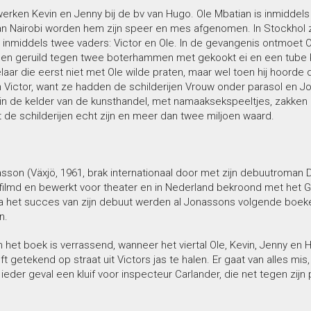
erken Kevin en Jenny bij de bv van Hugo. Ole Mbatian is inmiddels u
an Nairobi worden hem zijn speer en mes afgenomen. In Stockhol zie
 inmiddels twee vaders: Victor en Ole. In de gevangenis ontmoet O
en geruild tegen twee boterhammen met gekookt ei en een tube Kal
aar die eerst niet met Ole wilde praten, maar wel toen hij hoorde
 Victor, want ze hadden de schilderijen Vrouw onder parasol en Jo
in de kelder van de kunsthandel, met namaaksekspeeltjes, zakken 
at de schilderijen echt zijn en meer dan twee miljoen waard.
son (Växjö, 1961, brak internationaal door met zijn debuutroman 
rfilmd en bewerkt voor theater en in Nederland bekroond met het G
a het succes van zijn debuut werden al Jonassons volgende boeken
n.
n het boek is verrassend, wanneer het viertal Ole, Kevin, Jenny 
ft getekend op straat uit Victors jas te halen. Er gaat van alles mis
n ieder geval een kluif voor inspecteur Carlander, die net tegen zij