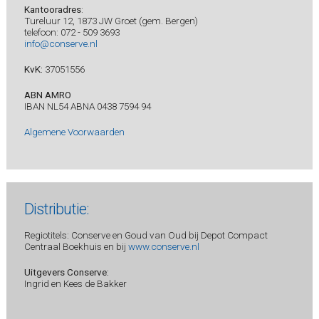
Kantooradres
:
Tureluur 12, 1873 JW Groet (gem. Bergen)
telefoon: 072 - 509 3693
info@conserve.nl
KvK:
37051556
ABN AMRO
IBAN NL54 ABNA 0438 7594 94
Algemene Voorwaarden
Distributie:
Regiotitels: Conserve en Goud van Oud bij Depot Compact
Centraal Boekhuis en bij
www.conserve.nl
Uitgevers Conserve:
Ingrid en Kees de Bakker