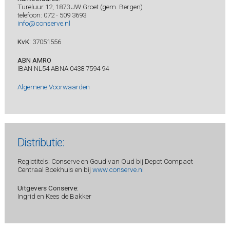
Tureluur 12, 1873 JW Groet (gem. Bergen)
telefoon: 072 - 509 3693
info@conserve.nl
KvK:
37051556
ABN AMRO
IBAN NL54 ABNA 0438 7594 94
Algemene Voorwaarden
Distributie:
Regiotitels: Conserve en Goud van Oud bij Depot Compact
Centraal Boekhuis en bij
www.conserve.nl
Uitgevers Conserve:
Ingrid en Kees de Bakker