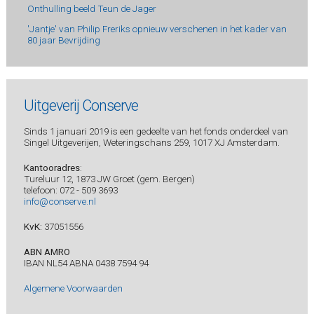
Onthulling beeld Teun de Jager
'Jantje' van Philip Freriks opnieuw verschenen in het kader van
80 jaar Bevrijding
Uitgeverij Conserve
Sinds 1 januari 2019 is een gedeelte van het fonds onderdeel van
Singel Uitgeverijen, Weteringschans 259, 1017 XJ Amsterdam.
Kantooradres
:
Tureluur 12, 1873 JW Groet (gem. Bergen)
telefoon: 072 - 509 3693
info@conserve.nl
KvK:
37051556
ABN AMRO
IBAN NL54 ABNA 0438 7594 94
Algemene Voorwaarden