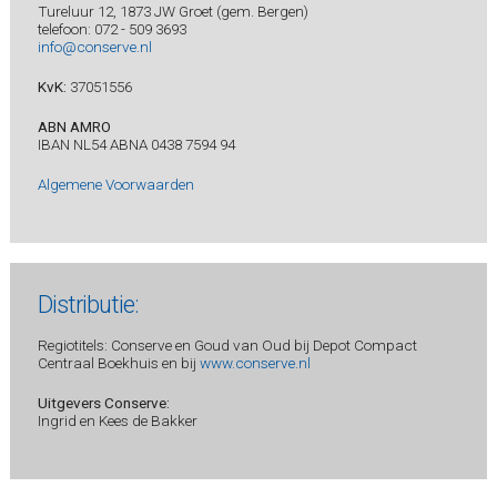
Tureluur 12, 1873 JW Groet (gem. Bergen)
telefoon: 072 - 509 3693
info@conserve.nl
KvK:
37051556
ABN AMRO
IBAN NL54 ABNA 0438 7594 94
Algemene Voorwaarden
Distributie:
Regiotitels: Conserve en Goud van Oud bij Depot Compact
Centraal Boekhuis en bij
www.conserve.nl
Uitgevers Conserve:
Ingrid en Kees de Bakker