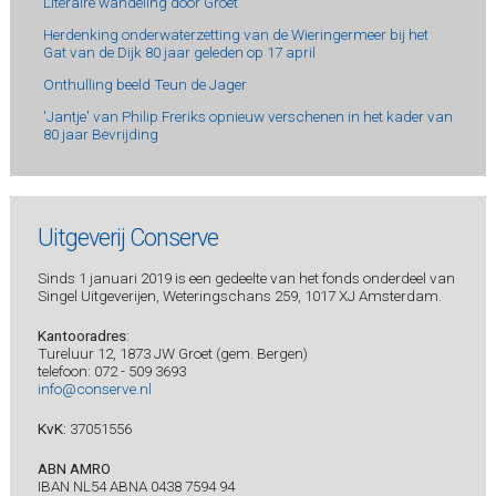
Literaire wandeling door Groet
Herdenking onderwaterzetting van de Wieringermeer bij het
Gat van de Dijk 80 jaar geleden op 17 april
Onthulling beeld Teun de Jager
'Jantje' van Philip Freriks opnieuw verschenen in het kader van
80 jaar Bevrijding
Uitgeverij Conserve
Sinds 1 januari 2019 is een gedeelte van het fonds onderdeel van
Singel Uitgeverijen, Weteringschans 259, 1017 XJ Amsterdam.
Kantooradres
:
Tureluur 12, 1873 JW Groet (gem. Bergen)
telefoon: 072 - 509 3693
info@conserve.nl
KvK:
37051556
ABN AMRO
IBAN NL54 ABNA 0438 7594 94