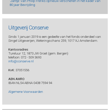
'Jantje' van Philip Freriks opnieuw verschenen in het kader van
80 jaar Bevrijding
Uitgeverij Conserve
Sinds 1 januari 2019 is een gedeelte van het fonds onderdeel van
Singel Uitgeverijen, Weteringschans 259, 1017 XJ Amsterdam.
Kantooradres
:
Tureluur 12, 1873 JW Groet (gem. Bergen)
telefoon: 072 - 509 3693
info@conserve.nl
KvK:
37051556
ABN AMRO
IBAN NL54 ABNA 0438 7594 94
Algemene Voorwaarden