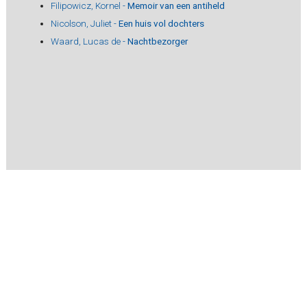
Filipowicz, Kornel -
Memoir van een antiheld
Nicolson, Juliet -
Een huis vol dochters
Waard, Lucas de -
Nachtbezorger