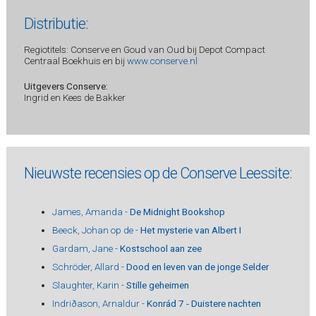
Distributie:
Regiotitels: Conserve en Goud van Oud bij Depot Compact
Centraal Boekhuis en bij
www.conserve.nl
Uitgevers Conserve:
Ingrid en Kees de Bakker
Nieuwste recensies op de Conserve Leessite:
James, Amanda -
De Midnight Bookshop
Beeck, Johan op de -
Het mysterie van Albert I
Gardam, Jane -
Kostschool aan zee
Schröder, Allard -
Dood en leven van de jonge Selder
Slaughter, Karin -
Stille geheimen
Indriðason, Arnaldur -
Konrád 7 - Duistere nachten