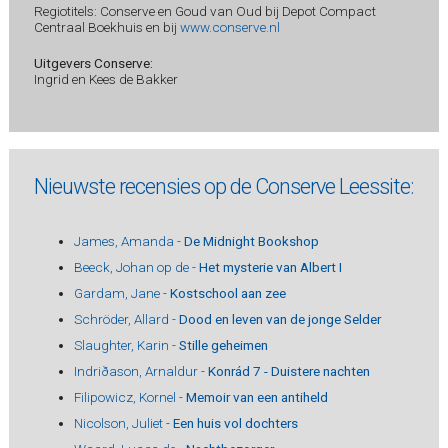
Regiotitels: Conserve en Goud van Oud bij Depot Compact
Centraal Boekhuis en bij
www.conserve.nl
Uitgevers Conserve:
Ingrid en Kees de Bakker
Nieuwste recensies op de Conserve Leessite:
James, Amanda -
De Midnight Bookshop
Beeck, Johan op de -
Het mysterie van Albert I
Gardam, Jane -
Kostschool aan zee
Schröder, Allard -
Dood en leven van de jonge Selder
Slaughter, Karin -
Stille geheimen
Indriðason, Arnaldur -
Konrád 7 - Duistere nachten
Filipowicz, Kornel -
Memoir van een antiheld
Nicolson, Juliet -
Een huis vol dochters