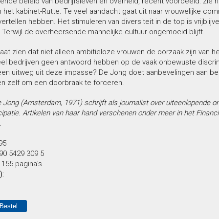
lende beleid van bedrijfsleven en overheid, recent voorbeeld: zie h
 het kabinet-Rutte. Te veel aandacht gaat uit naar vrouwelijke com
vertellen hebben. Het stimuleren van diversiteit in de top is vrijbli
 Terwijl de overheersende mannelijke cultuur ongemoeid blijft.
aat zien dat niet alleen ambitieloze vrouwen de oorzaak zijn van h
eel bedrijven geen antwoord hebben op de vaak onbewuste discrim
een uitweg uit deze impasse? De Jong doet aanbevelingen aan bedr
n zelf om een doorbraak te forceren.
 Jong (Amsterdam, 1971) schrijft als journalist over uiteenlopende o
patie. Artikelen van haar hand verschenen onder meer in het Financ
.
,95
90 5429 309 5
:
155 pagina's
):