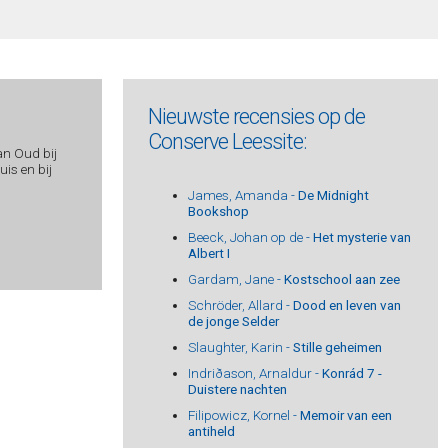
Nieuwste recensies op de
Conserve Leessite:
an Oud bij
is en bij
James, Amanda -
De Midnight
Bookshop
Beeck, Johan op de -
Het mysterie van
Albert I
Gardam, Jane -
Kostschool aan zee
Schröder, Allard -
Dood en leven van
de jonge Selder
Slaughter, Karin -
Stille geheimen
Indriðason, Arnaldur -
Konrád 7 -
Duistere nachten
Filipowicz, Kornel -
Memoir van een
antiheld