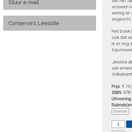
van het fa
Stuur e-mail
vrouwen in
weinig te 
ongericht.
Conserve's Leessite
Het boek l
ook dat v
Is er nog 
topvrouwe
Jessica de
van emanci
Volkskrant
Prijs:
€ 16
ISBN:
978 
Uitvoering
Rubriek(en
Diversen