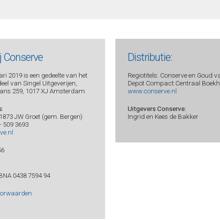
ij Conserve
Distributie:
ri 2019 is een gedeelte van het
Regiotitels: Conserve en Goud v
el van Singel Uitgeverijen,
Depot Compact Centraal Boekhu
ans 259, 1017 XJ Amsterdam.
www.conserve.nl
s
:
Uitgevers Conserve:
 1873 JW Groet (gem. Bergen)
Ingrid en Kees de Bakker
 - 509 3693
ve.nl
56
BNA 0438 7594 94
oorwaarden