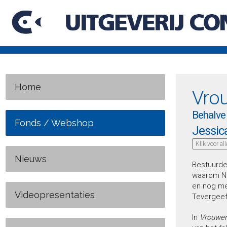
Home
Vrou
Behalve 
Fonds / Webshop
Jessic
Klik voor al
Nieuws
Bestuurder
waarom Ne
en nog me
Videopresentaties
Tevergeef
In
Vrouwen 