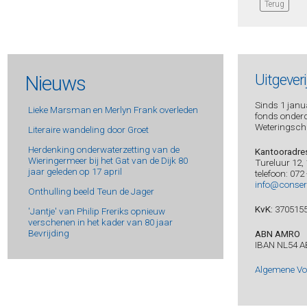
Terug
Nieuws
Uitgever
Sinds 1 janua
Lieke Marsman en Merlyn Frank overleden
fonds onderde
Weteringsch
Literaire wandeling door Groet
Herdenking onderwaterzetting van de
Kantooradre
Wieringermeer bij het Gat van de Dijk 80
Tureluur 12,
jaar geleden op 17 april
telefoon: 072
info@conser
Onthulling beeld Teun de Jager
KvK:
370515
'Jantje' van Philip Freriks opnieuw
verschenen in het kader van 80 jaar
Bevrijding
ABN AMRO
IBAN NL54 A
Algemene V