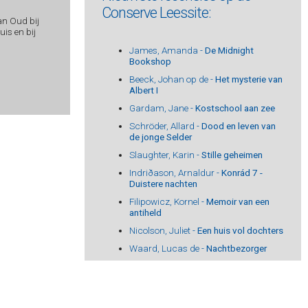
Conserve Leessite:
an Oud bij
is en bij
James, Amanda -
De Midnight
Bookshop
Beeck, Johan op de -
Het mysterie van
Albert I
Gardam, Jane -
Kostschool aan zee
Schröder, Allard -
Dood en leven van
de jonge Selder
Slaughter, Karin -
Stille geheimen
Indriðason, Arnaldur -
Konrád 7 -
Duistere nachten
Filipowicz, Kornel -
Memoir van een
antiheld
Nicolson, Juliet -
Een huis vol dochters
Waard, Lucas de -
Nachtbezorger