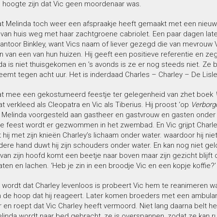
e hoogte zijn dat Vic geen moordenaar was.
dat Melinda toch weer een afspraakje heeft gemaakt met een nieuwe 
 van huis weg met haar zachtgroene cabriolet. Een paar dagen lat
antoor Binkley, want Vics naam of liever gezegd die van mevrouw V
en van een van hun huizen. Hij geeft een positieve referentie en ze
a is niet thuisgekomen en ’s avonds is ze er nog steeds niet. Ze b
emt tegen acht uur. Het is inderdaad Charles – Charley – De Lisle
at mee een gekostumeerd feestje ter gelegenheid van zhet boek
t verkleed als Cleopatra en Vic als Tiberius. Hij proost ‘op
Verborg
 Melinda voorgesteld aan gastheer en gastvrouw en gasten onder 
 feest wordt er gezwommen in het zwembad. En Vic grijpt Charley a
 hij met zijn knieën Charley’s lichaam onder water. waardoor hij n
dere hand duwt hij zijn schouders onder water. En kan nog niet gel
van zijn hoofd komt een beetje naar boven maar zijn gezicht blijft o
en en lachen. ‘Heb je zin in een broodje Vic en een kopje koffie?’ 
 wordt dat Charley levenloos is probeert Vic hem te reanimeren wa
in de hoop dat hij reageert. Later komen broeders met een ambula
r en roept dat Vic Charley heeft vermoord. Niet lang daarna belt h
linda wordt naar bed gebracht, ze is overspannen, zodat ze kan r