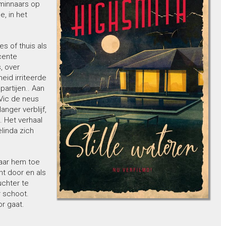
 minnaars op
, in het
s of thuis als
cente
, over
eid irriteerde
partijen.. Aan
 Vic de neus
nger verblijf,
. Het verhaal
linda zich
aar hem toe
ht door en als
uchter te
r schoot.
r gaat.