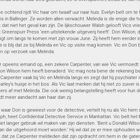
 ochtend rijdt Vic haar om twaalf uur naar huis. Evelyn belt om te
s in Ballinger. Ze worden allen verwacht. Melinda is de enige die h
dat niet het geval kan zijn. De lijkschouwer Walsh gelooft Vics vri
 Greenspurr Press ’een uitstekende uitgeverij heeft’. Don Wilson, de
gt om langs te komen met zijn vrouw June. Zij heeft hem eerder in
e is blij dat ze bij Melinda en Vic op visite mag komen. Vic en Don b
n op verzoek van Melinda.
er opeens iemand op, een zekere Carpenter, van wie Vic vermoedt 
on Wilson hem heeft benaderd. Vic mag nota bene de rekening bet
arpenter vaak bij Vic en Melinda langs en zegt dat hij psychiater is
arley’s huisje in het bos. Als Vic laat merken dat hij niet zo zuiver
ers af met Melinda. Die ook weinig belangstelling heeft voor hun d
dt meer aandacht aan haar dan zij.
waar Don is geweest voor de detective, vertelt hij nu als Vic hem
lph, heet Confidential Detective Service in Manhattan. Vic belt he
niet langer gebruik wil maken van zijn diensten. ‘Bent u Donald Wils
an die uitgehoord moet worden.’ Hij wil dat ze er mee ophouden wan
ijk dat ze Carpenter meldeden dat zijn opdracht om hem in de gat