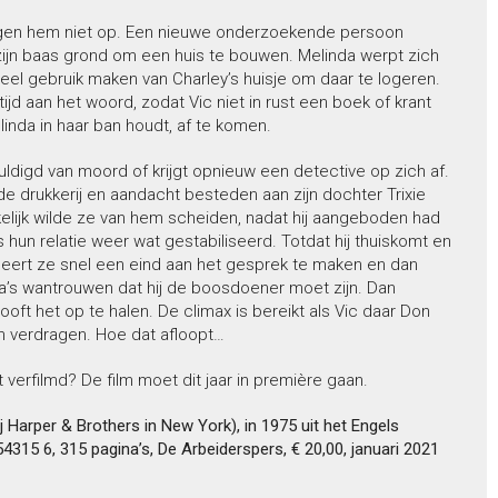
tegen hem niet op. Een nieuwe onderzoekende persoon
ijn baas grond om een huis te bouwen. Melinda werpt zich
eel gebruik maken van Charley’s huisje om daar te logeren.
tijd aan het woord, zodat Vic niet in rust een boek of krant
inda in haar ban houdt, af te komen.
huldigd van moord of krijgt opnieuw een detective op zich af.
e drukkerij en aandacht besteden aan zijn dochter Trixie
kelijk wilde ze van hem scheiden, nadat hij aangeboden had
s hun relatie weer wat gestabiliseerd. Totdat hij thuiskomt en
robeert ze snel een eind aan het gesprek te maken en dan
a’s wantrouwen dat hij de boosdoener moet zijn. Dan
looft het op te halen. De climax is bereikt als Vic daar Don
an verdragen. Hoe dat afloopt…
 verfilmd? De film moet dit jaar in première gaan.
j Harper & Brothers in New York), in 1975 uit het Engels
4315 6, 315 pagina’s, De Arbeiderspers, € 20,00, januari 2021