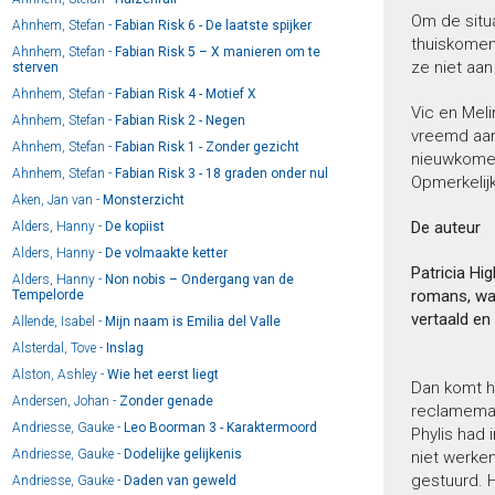
Om de situa
Ahnhem, Stefan -
Fabian Risk 6 - De laatste spijker
thuiskomen 
Ahnhem, Stefan -
Fabian Risk 5 – X manieren om te
ze niet aa
sterven
Ahnhem, Stefan -
Fabian Risk 4 - Motief X
Vic en Meli
Ahnhem, Stefan -
Fabian Risk 2 - Negen
vreemd aan
Ahnhem, Stefan -
Fabian Risk 1 - Zonder gezicht
nieuwkomer
Ahnhem, Stefan -
Fabian Risk 3 - 18 graden onder nul
Opmerkelijk
Aken, Jan van -
Monsterzicht
De auteur
Alders, Hanny -
De kopiist
Alders, Hanny -
De volmaakte ketter
Patricia Hi
Alders, Hanny -
Non nobis – Ondergang van de
romans, w
Tempelorde
vertaald en
Allende, Isabel -
Mijn naam is Emilia del Valle
Alsterdal, Tove -
Inslag
Alston, Ashley -
Wie het eerst liegt
Dan komt h
Andersen, Johan -
Zonder genade
reclameman
Andriesse, Gauke -
Leo Boorman 3 - Karaktermoord
Phylis had
Andriesse, Gauke -
Dodelijke gelijkenis
niet werke
gestuurd. 
Andriesse, Gauke -
Daden van geweld