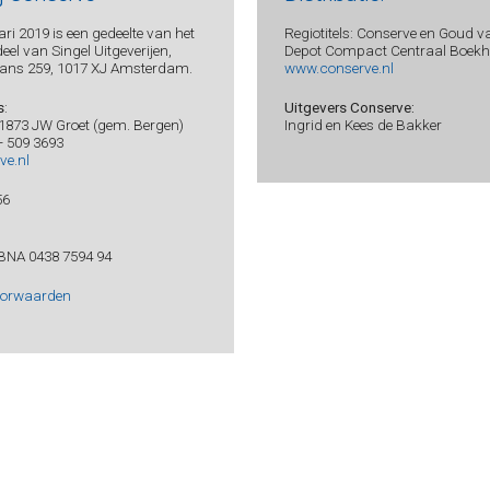
ri 2019 is een gedeelte van het
Regiotitels: Conserve en Goud v
el van Singel Uitgeverijen,
Depot Compact Centraal Boekhu
ans 259, 1017 XJ Amsterdam.
www.conserve.nl
s
:
Uitgevers Conserve:
 1873 JW Groet (gem. Bergen)
Ingrid en Kees de Bakker
 - 509 3693
ve.nl
56
BNA 0438 7594 94
oorwaarden