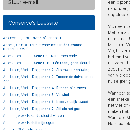
Stuur e-mail
een bijzon
nahouden, 
dagelijks l
Conserve's Leessite
Vic neemt d
Melinda zit
Aaronovitch, Ben -
Rivers of London 1
minnaars, J
Malcolm McR
Achebe, Chinua -
Termietenheuvels in de Savanne
(Perpetuareeks)
Vic, hij ve
Adler-Olsen, Jussi -
Serie Q 9 - Natriumchloride
het eind va
uit, zodat 
Adler-Olsen, Jussi -
Serie Q 10 - Eén raam, geen sleutel
zegt na het
Adolfsson, Maria -
Doggerland 2 - Stormwaarschuwing
van Vic doe
Adolfsson, Maria -
Doggerland 3 - Tussen de duivel en de
huiselijker
zee
Adolfsson, Maria -
Doggerland 4 - Rennen of sterven
Wanneer sc
Adolfsson, Maria -
Doggerland 5 - Valwind
een sterke 
Adolfsson, Maria -
Doggerland 6 - Noodzakelijk kwaad
het vier of
Adolfsson, Maria -
Doggerland 7 - Stil als het graf
maken bakt 
Ahndoril, Alex -
Ik zal de sleutel vinden
Wanneer Me
Ahndoril, Alex -
Ik sluit mijn ogen
Normaal blee
Ahnhem, Stefan -
Huizenruil