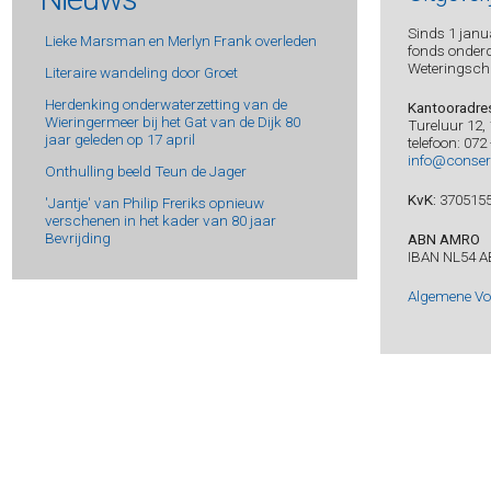
Bie, Wim de -
Apparaten die ik heb gekend
Sinds 1 janua
Lieke Marsman en Merlyn Frank overleden
Biezen, Mick van -
Zomersplinters
fonds onderde
Weteringsch
Literaire wandeling door Groet
Bijlsma, Rob -
Kerken van goud, dominees van hout
Bjørk, Samuel -
Munch & Kruger 6 - De laatste ochtend
Herdenking onderwaterzetting van de
Kantooradre
Wieringermeer bij het Gat van de Dijk 80
Tureluur 12,
Bjørk, Samuel -
Munch & Krüger 5 - De terugkeer van Mia
jaar geleden op 17 april
telefoon: 072
Bjørk, Samuel -
Munch & Kruger 2 - De doodsvogel
info@conser
Onthulling beeld Teun de Jager
Bjørk, Samuel -
Munch & Krüger 3 - De jongen in de
sneeuw
KvK:
370515
'Jantje' van Philip Freriks opnieuw
verschenen in het kader van 80 jaar
Blake, Matthew -
Moord in kamer 11
Bevrijding
ABN AMRO
Blake, Matthew -
Anna O.
IBAN NL54 A
Blau, Sarah -
De anderen
Algemene V
Bleeker, Bregje -
Criminaliteit voor ons soort mensen
Bley, Mikaela -
Sterf voor mij
Blijdorp, 4-meicomité Wieringermeer en Anita -
Het
namenboek - Reis langs de oorlogsmonumenten in de
Wieringermeer
Blijdorp, Anita -
Verslag van de wapen- en
voedseltransporten West-Friesland en de Wieringermeer
– september 1944-juni 1945
Blok, Dieuwertje -
Dragelijke lichtheid