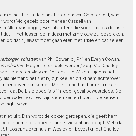
minnaar. Het is de pianist in de bar van Chesterfield, want
er wordt Vic gebeld door meneer Cassell van
an Allen was opgegeven als referentie voor Charles de Lisle
gt dat hij het tussen de middag met zijn vrouw zal bespreken.
elt op dat hij alvast moet gaan eten met Trixie en dat ze een
.
Verborgen schatten
van Phil Cowan bij Phil en Evelyn Cowan.
en schatten
. ‘Mogen ze ontdekt worden,’ zegt Vic. Charley
wie Horace en Mary en Don en June Wilson. Tijdens het
ls niemand het ziet bij zijn keel en drukt hem achterover.
iet meer boven kan komen, Met zijn ene hand om zijn nek en
oven dat De Lisle dood is of in ieder geval bewusteloos. De
nder water. Vic trekt zijn kleren aan en hoort in de keuken
vraagt Evelyn.
t niet lukt. Dan wordt de dokter geroepen, die geeft hem
nce die hem met spoed naar het ziekenhuis brengt. Melinda
et St. Josephziekenhuis in Wesley en bevestigt dat Charley
usten.