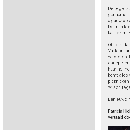
Bakker, Gerbrand -
Boedel
Banville, John -
Sneeuw
De tegenst
genaamd To
Banville, John -
April in Spanje
algauw op a
Banville, John -
Quirke & Strafford 10 - De verdronkene
De man komt
Banville, John -
De garage
kan lezen. 
Barclay, Linwood -
Noodsein
Barker, Dacre Stoker & J.D. -
Dracul
Of hem dat 
Barker, Elspeth -
O, Caledonia
Vaak onaang
Barker, J.D. -
Het spel
verstoren. 
dat op een 
Barker, J.D. -
Wat ik op zolder bewaar
haar heimel
Barker, J.D. -
Augustus
komt alles
Barker, James Patterson & J.D. -
De schrijfster
picknicken 
Barker, James Patterson & J.D. -
Doodsvonnis
Wilson tege
Barker, James Patterson & J.D. -
Oorverdovend
Barker, James Patterson & J.D. -
Jeugdzonde
Benieuwd h
Bax, Christine -
De nieuwe weg
Patricia Hi
Bax, Wim -
Hou het stil
vertaald do
Bax, Wim -
Verloren pelgrim
Beeck, Johan op de -
Het mysterie van Albert I