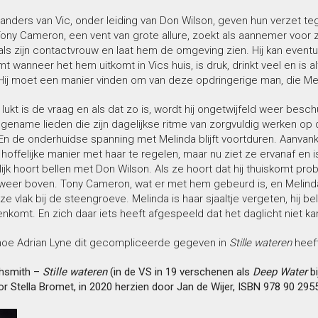
anders van Vic, onder leiding van Don Wilson, geven hun verzet 
ny Cameron, een vent van grote allure, zoekt als aannemer voor z
ls zijn contactvrouw en laat hem de omgeving zien. Hij kan eventu
 wanneer het hem uitkomt in Vics huis, is druk, drinkt veel en is al
Hij moet een manier vinden om van deze opdringerige man, die Mel
lukt is de vraag en als dat zo is, wordt hij ongetwijfeld weer besc
ename lieden die zijn dagelijkse ritme van zorgvuldig werken op d
En de onderhuidse spanning met Melinda blijft voortduren. Aanvan
hoffelijke manier met haar te regelen, maar nu ziet ze ervanaf en i
ijk hoort bellen met Don Wilson. Als ze hoort dat hij thuiskomt p
 weer boven. Tony Cameron, wat er met hem gebeurd is, en Melind
ze vlak bij de steengroeve. Melinda is haar sjaaltje vergeten, hij be
nkomt. En zich daar iets heeft afgespeeld dat het daglicht niet k
oe Adrian Lyne dit gecompliceerde gegeven in
Stille wateren
heeft
ghsmith –
Stille wateren
(in de VS in 19 verschenen als
Deep Water
bi
or Stella Bromet, in 2020 herzien door Jan de Wijer, ISBN 978 90 2955