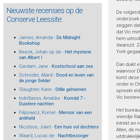
Asscher, Maarten -
Crucifix - Een biografisch experiment
Nieuwste recensies op de
De volgende
Atkinson, Kate -
Een donkere, stormachtige nacht
Conserve Leessite:
onderzoek i
Aubert, Marie -
Volwassen mensen
zeggen dat 
auteurs, Diverse -
Amsterdam in bijna 80 boeken
dat Vic met
auteurs, Diverse -
De 44 - Beste gedichten Herman de
James, Amanda -
De Midnight
hem uitnodi
Coninckprijs 2024
Bookshop
dwarszit. Z
auteurs, Diverse -
Who is afraid of reading drama?
York gegaa
Beeck, Johan op de -
Het mysterie
auteurs, Diverse -
Natura Artis Magistra
van Albert I
Baar, Jan van -
De vervolging van Joods Alkmaar
Dan duikt 
Gardam, Jane -
Kostschool aan zee
Baar, Jan van -
De familie Drukker en de tragiek van
waarvoor D
Schröder, Allard -
Dood en leven van
Joods Alkmaar
komt deze C
de jonge Selder
Baar, Peter-Paul de -
Theo Thijssen (1879-1943) - Schrijver,
onder in Ch
schoolmeester, socialist
Slaughter, Karin -
Stille geheimen
spreekt eld
Baay, Reggie -
Het lied van de goden
Vic bestee
Indriðason, Arnaldur -
Konrád 7 -
Bach, Tabea -
De Zijdevilla
Duistere nachten
Bailey, Sarah -
Gemma Woodstock 4 - Een dood vol
Het bureau 
Filipowicz, Kornel -
Memoir van een
leugens
vriendje Ra
antiheld
Bailey, Sarah -
De huisgenoot
intrekt en 
Nicolson, Juliet -
Een huis vol dochters
Bakboord, Henk -
Billenkoek - Avonturen van een stoute
Allen, de m
Surinamer
Waard, Lucas de -
Nachtbezorger
uitdrukkel