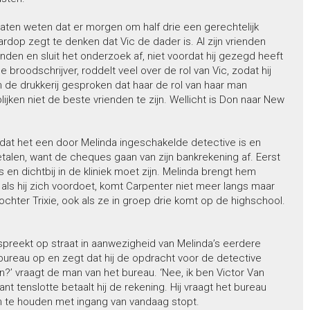
 laten weten dat er morgen om half drie een gerechtelijk
ardop zegt te denken dat Vic de dader is. Al zijn vrienden
enden en sluit het onderzoek af, niet voordat hij gezegd heeft
 broodschrijver, roddelt veel over de rol van Vic, zodat hij
 de drukkerij gesproken dat haar de rol van haar man
lijken niet de beste vrienden te zijn. Wellicht is Don naar New
dat het een door Melinda ingeschakelde detective is en
alen, want de cheques gaan van zijn bankrekening af. Eerst
 en dichtbij in de kliniek moet zijn. Melinda brengt hem
 is als hij zich voordoet, komt Carpenter niet meer langs maar
ochter Trixie, ook als ze in groep drie komt op de highschool.
 spreekt op straat in aanwezigheid van Melinda’s eerdere
t bureau op en zegt dat hij de opdracht voor de detective
on?’ vraagt de man van het bureau. ‘Nee, ik ben Victor Van
t tenslotte betaalt hij de rekening. Hij vraagt het bureau
en te houden met ingang van vandaag stopt.