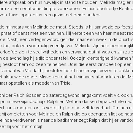
dere afspraak om hun huwelijk in stand te houden. Melinda mag er
om zo een echtscheiding te voorkomen. En hun dochtertje Beatrice
even Trixie, opgroeit in een gezin met beide ouders.
e minnaars van Melinda de maat. Steeds is hij aanwezig op feestje
, praat of danst met een van hen. Hij vertelt een van haar meest re
oel Nash, een vertegenwoordiger die maar een week in de buurt is
ae, ook een voormalig vriendje van Melinda. Zijn hele persoonlijkh
roorloofde zich te veel vrijheden en verwaand dat hij was en zijn zuip
n de avond lag hij altijd onder tafel. Ook zijn krenterigheid kwamen
hij besloot hem op zeep te helpen. Joel die eerst zinspeelt op een la
 verhaal van Vic dat hij besloten heeft sneller zijn biezen te pakken
t algauw de ronde. Misschien dat het minnaars afschrikt en dat Me
 gaat opstellen als moeder van Trixie.
hilder Ralph Gosden op zaterdagavond langskomt voelt Vic ook n
primitieve vijandschap. Ralph en Melinda dansen bijna de hele nac
 vijf uur ’s morgens is, is vertelt hij hem hetzelfde verhaal. Om hen n
hij omeletten voor Melinda en Ralph die op apengaten ligt op haa
linda verdwenen is naar de badkamer zegt Ralph dat hij er vandoo
f hij voor het ontbijt.