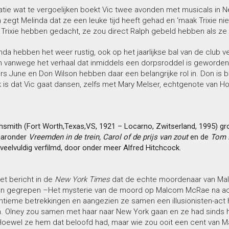
tie wat te vergoelijken boekt Vic twee avonden met musicals in Ne
zegt Melinda dat ze een leuke tijd heeft gehad en ‘maak Trixie niet
n Trixie hebben gedacht, ze zou direct Ralph gebeld hebben als z
nda hebben het weer rustig, ook op het jaarlijkse bal van de club ve
 vanwege het verhaal dat inmiddels een dorpsroddel is geworden
s June en Don Wilson hebben daar een belangrijke rol in. Don is 
 is dat Vic gaat dansen, zelfs met Mary Melser, echtgenote van H
ghsmith (Fort Worth,Texas,VS, 1921 – Locarno, Zwitserland, 1995) gr
aaronder
Vreemden in de trein, Carol of de prijs
van zout
en de
Tom 
 veelvuldig verfilmd, door onder meer Alfred Hitchcock.
et bericht in de
New York Times
dat de echte moordenaar van Mal
 gegrepen –Het mysterie van de moord op Malcom McRae na acht 
 intieme betrekkingen en aangezien ze samen een illusionisten-ac
n. Olney zou samen met haar naar New York gaan en ze had sinds h
Hoewel ze hem dat beloofd had, maar wie zou ooit een cent van Mal