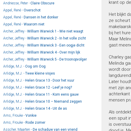
krant op d
Andriesse, Peter -
Claire Obscure
Appel, René -
Overschot
Het blijkt 
Appel, René -
Dansen in het donker
ze scheurt
Appel, René -
Waarom niet
makelaarsk
Archer, Jeffrey -
William Warwick 1 - Wie niet waagt
bij het hur
Archer, Jeffrey -
William Warwick 2 - In het volle zicht
Maar Melind
gast meene
Archer, Jeffrey -
William Warwick 3 - Een oogje dicht
Archer, Jeffrey -
William Warwick 4 - Over mijn lijk
Charley ga
Archer, Jeffrey -
William Warwick 5 - De troonopvolger
Melinda gaa
Arlidge, M.J. -
Oog om Oog
wordt door
Arlidge, M.J. -
Twee kleine visjes
langdurende
Arlidge, M.J. -
Helen Grace 13 - Door het vuur
Later houdt
met zijn an
Arlidge, M.J. -
Helen Grace 12 - Leef je nog?
achterkant 
Arlidge, M.J. -
Helen Grace 11 - Kom eens gauw
mensen prat
Arlidge, M.J. -
Helen Grace 10 – Niemand zeggen
Arlidge, M.J. -
Helen Grace 14 - Uit de as
Als ontdekt
Arns, Frouke -
Vonkie
een spuit 
Arns, Frouke -
Rode zomer
is overstuu
Asscher, Maarten -
De schaduw van een vriend
dood is. Me