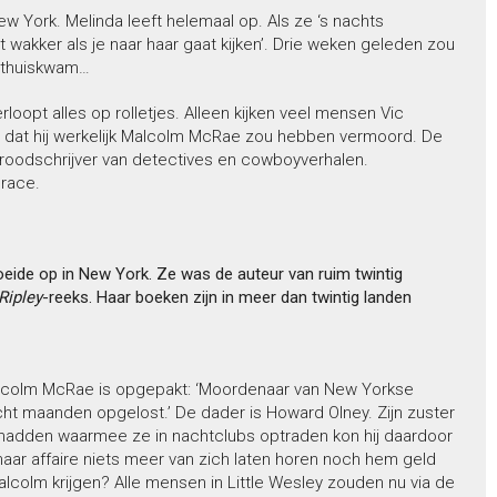
w York. Melinda leeft helemaal op. Als ze ‘s nachts
 wakker als je naar haar gaat kijken’. Drie weken geleden zou
e thuiskwam…
rloopt alles op rolletjes. Alleen kijken veel mensen Vic
 dat hij werkelijk Malcolm McRae zou hebben vermoord. De
broodschrijver van detectives en cowboyverhalen.
orace.
oeide op in New York.
Ze was de auteur van ruim twintig
Ripley
-reeks. Haar boeken zijn in meer dan twintig landen
colm McRae is opgepakt: ‘Moordenaar van New Yorkse
maanden opgelost.’ De dader is Howard Olney. Zijn zuster
t hadden waarmee ze in nachtclubs optraden kon hij daardoor
aar affaire niets meer van zich laten horen noch hem geld
colm krijgen? Alle mensen in Little Wesley zouden nu via de